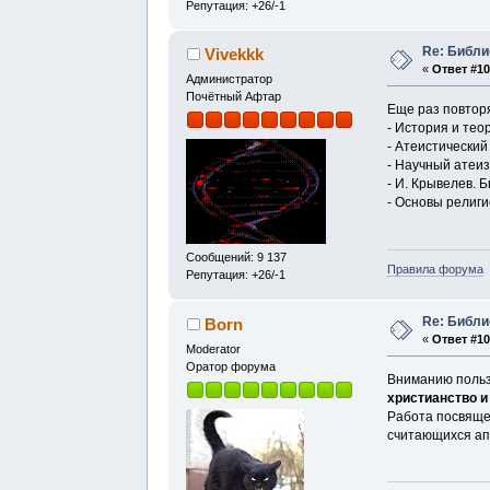
Репутация: +26/-1
Re: Библи
Vivekkk
«
Ответ #10
Администратор
Почётный Афтар
Еще раз повторя
- История и теор
- Атеистический 
- Научный атеизм
- И. Крывелев. Б
- Основы религио
Сообщений: 9 137
Правила форума
Репутация: +26/-1
Re: Библи
Born
«
Ответ #10
Moderator
Оратор форума
Вниманию польз
христианство и
Работа посвяще
считающихся ап