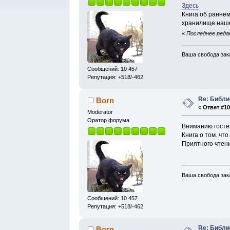
Здесь
Книга об раннем
хранилище наше
«
Последнее редак
Ваша свобода зак
Сообщений: 10 457
Репутация: +518/-462
Re: Библи
Born
«
Ответ #10
Moderator
Оратор форума
Вниманию госте
Книга о том. чт
Приятного чтен
Ваша свобода зак
Сообщений: 10 457
Репутация: +518/-462
Re: Библи
Born