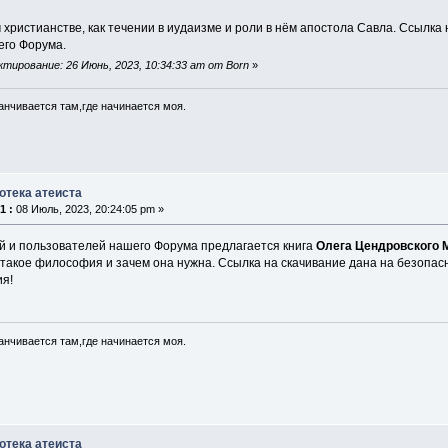
 христианстве, как течении в иудаизме и роли в нём апостола Савла. Ссылка
го Форума.
тирование: 26 Июнь, 2023, 10:34:33 am от Born
»
анчивается там,где начинается моя.
отека атеиста
1 :
08 Июль, 2023, 20:24:05 pm »
й и пользователей нашего Форума предлагается книга
Олега Цендровского 
о такое философия и зачем она нужна. Ссылка на скачивание дана на безопа
ия!
анчивается там,где начинается моя.
отека атеиста