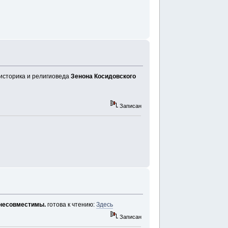
 историка и религиоведа
Зенона Косидовского
Записан
 несовместимы.
готова к чтению:
Здесь
Записан