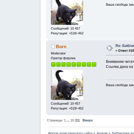
Ваша свобода зак
Сообщений: 10 457
Репутация: +518/-462
Re: Библи
Born
«
Ответ #10
Moderator
Оратор форума
Вниманию читат
Ссылка дана на
Ваша свобода зак
Сообщений: 10 457
Репутация: +518/-462
Страницы:
1
...
10
[
11
]
Вверх
Форум атеистического сайта
»
Атеизм
»
Библиотека ат