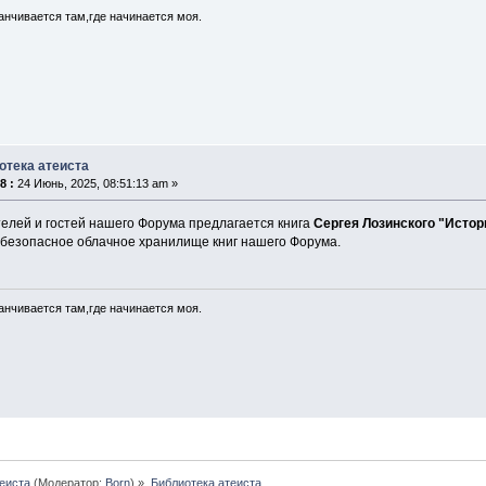
анчивается там,где начинается моя.
отека атеиста
8 :
24 Июнь, 2025, 08:51:13 am »
елей и гостей нашего Форума предлагается книга
Сергея Лозинского "Истор
 безопасное облачное хранилище книг нашего Форума.
анчивается там,где начинается моя.
еиста
(Модератор:
Born
) »
Библиотека атеиста