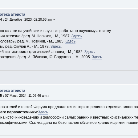
отека атеиста
4 :
24 Декабрь, 2023, 02:20:53 am »
ю ссылки на учебники и научные работы по научному атеизму:
ия атеизма / ред. М. Новиков, - М., 1987.
Здесь
.
словарь / ред. М. Новиков, - М., 1985.
Здесь
.
 / ред. Окулов А., - М., 1978.
Здесь
.
иблия: историко-критический анализ, - М., 1982.
Здесь
.
ведения / ред. И. Яблоков, Ю. Борунков., - М., 2005.
Здесь
.
отека атеиста
5 :
07 Март, 2024, 11:08:46 am »
ователей и гостей Форума предлагается историко-религиоведческая моног
 его первоисточники:
Здесь
на источниковедению и философии самых ранних известных христианских тек
окрифическими. Ссылка дана на безопасное облачное хранилище книг нашего