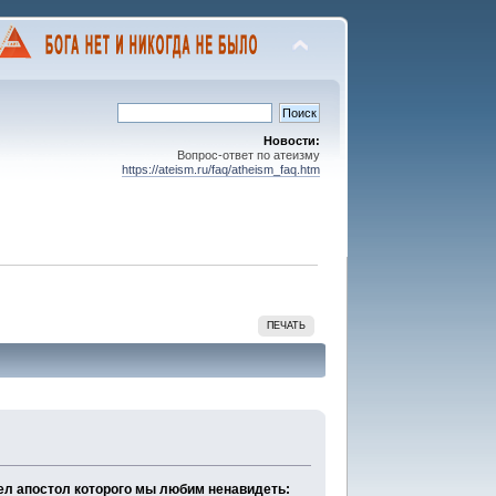
Новости:
Вопрос-ответ по атеизму
https://ateism.ru/faq/atheism_faq.htm
ПЕЧАТЬ
ел апостол которого мы любим ненавидеть: