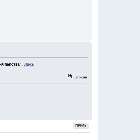
ия папства".
:
Здесь
Записан
ПЕЧАТЬ