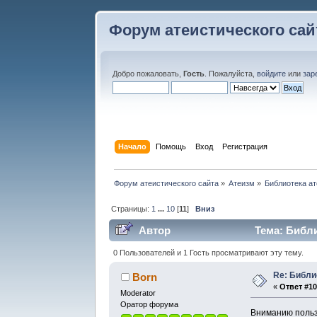
Форум атеистического сай
Добро пожаловать,
Гость
. Пожалуйста,
войдите
или
зар
Начало
Помощь
Вход
Регистрация
Форум атеистического сайта
»
Атеизм
»
Библиотека ат
Страницы:
1
...
10
[
11
]
Вниз
Автор
Тема: Библи
0 Пользователей и 1 Гость просматривают эту тему.
Re: Библи
Born
«
Ответ #10
Moderator
Оратор форума
Вниманию польз