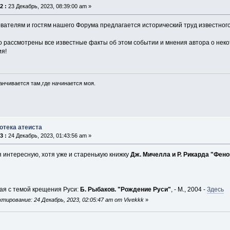
2 :
23 Декабрь, 2023, 08:39:00 am »
ователям и гостям нашего Форума предлагается исторический труд известног
о рассмотрены все известные факты об этом событии и мнения автора о некот
ия!
анчивается там,где начинается моя.
отека атеиста
3 :
24 Декабрь, 2023, 01:43:56 am »
 интересную, хотя уже и старенькую книжку
Дж. Мичелла и Р. Рикарда "Фено
ая с темой крещения Руси:
Б. Рыбаков. "Рождение Руси"
, - М., 2004 -
Здесь
тирование: 24 Декабрь, 2023, 02:05:47 am от Vivekkk
»