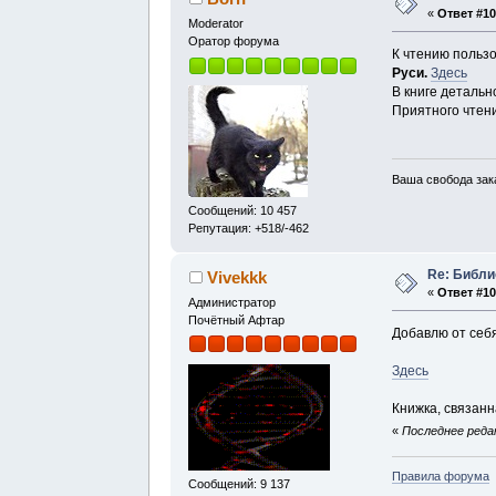
«
Ответ #10
Moderator
Оратор форума
К чтению польз
Руси.
Здесь
В книге детальн
Приятного чтен
Ваша свобода зак
Сообщений: 10 457
Репутация: +518/-462
Re: Библи
Vivekkk
«
Ответ #10
Администратор
Почётный Афтар
Добавлю от себя
Здесь
Книжка, связанн
«
Последнее редак
Правила форума
Сообщений: 9 137