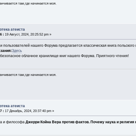
анчивается там,где начинается моя.
отека атеиста
6 :
19 Август, 2024, 20:25:52 pm »
и пользователей нашего Форума предлагается классическая книга польского
зания:
Здесь
 безопасное облачное хранилище книг нашего Форума. Приятного чтения!
анчивается там,где начинается моя.
отека атеиста
7 :
17 Декабрь, 2024, 20:37:40 pm »
та и философа
Джерри Койна Вера против фактов. Почему наука и религия