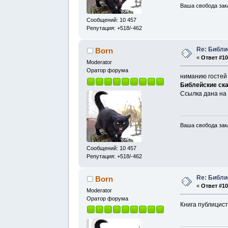
Ваша свобода зак
Сообщений: 10 457
Репутация: +518/-462
Re: Библи
Born
«
Ответ #10
Moderator
Оратор форума
ниманию гостей 
Библейские ска
Ссылка дана на
Ваша свобода зак
Сообщений: 10 457
Репутация: +518/-462
Re: Библи
Born
«
Ответ #10
Moderator
Оратор форума
Книга публицис