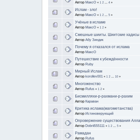
Автор
МаксО
«
1
2
...
4
»
Ислам - зло!
Автор
МаксО
«
1
2
...
5
»
Учёные в исламе
Автор
МаксО
«
1
2
»
Смешные шииты. Шиитские хадисы
Автор
Абу Зиндик
Почему я отказался от ислама
Автор
МаксО
Путешествие к убеждённости
Автор
Ruby
Мирный Ислам
Автор
korollev001
«
1
2
...
10
»
Многоженство
Автор
Rufus
«
1
2
»
Бисмилляхи-р-рахмани-р-рахим
Автор
Караван
Критика ислама(магометанства)
Автор
Истиноверующий
Опровержение существования Алл
Автор
Dobrii555111
«
1
2
...
5
»
Рамадан
Автор
Rufus