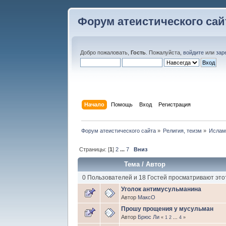
Форум атеистического сай
Добро пожаловать,
Гость
. Пожалуйста,
войдите
или
зар
Начало
Помощь
Вход
Регистрация
Форум атеистического сайта
»
Религия, теизм
»
Исла
Страницы: [
1
]
2
...
7
Вниз
Тема
/
Автор
0 Пользователей и 18 Гостей просматривают это
Уголок антимусульманина
Автор
МаксО
Прошу прощения у мусульман
Автор
Брюс Ли
«
1
2
...
4
»