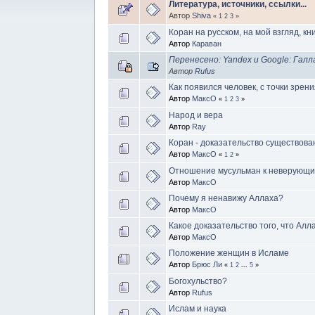
Литература, источники, ссылки...
Автор
Shiva
«
1
2
3
»
Коран на русском, на мой взгляд, кн
Автор
Караван
Перенесено: Yandex и Google: Га
Автор
Rufus
Как появился человек, с точки зрен
Автор
МаксО
«
1
2
3
»
Народ и вера
Автор
Ray
Коран - доказательство существов
Автор
МаксО
«
1
2
»
Отношение мусульман к неверующ
Автор
МаксО
Почему я ненавижу Аллаха?
Автор
МаксО
Какое доказательство того, что Алл
Автор
МаксО
Положение женщин в Исламе
Автор
Брюс Ли
«
1
2
...
5
»
Богохульство?
Автор
Rufus
Ислам и наука