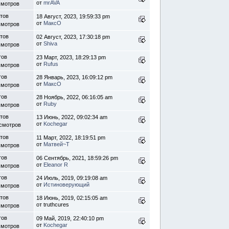
от
mrAVA
смотров
етов
18 Август, 2023, 19:59:33 pm
от
МаксО
смотров
тов
02 Август, 2023, 17:30:18 pm
от
Shiva
смотров
тов
23 Март, 2023, 18:29:13 pm
от
Rufus
смотров
тов
28 Январь, 2023, 16:09:12 pm
от
МаксО
смотров
тов
28 Ноябрь, 2022, 06:16:05 am
от
Ruby
смотров
етов
13 Июнь, 2022, 09:02:34 am
от
Kochegar
осмотров
етов
11 Март, 2022, 18:19:51 pm
от
Матвей~Т
смотров
тов
06 Сентябрь, 2021, 18:59:26 pm
от
Eleanor R
смотров
тов
24 Июль, 2019, 09:19:08 am
от
Истиноверующий
смотров
етов
18 Июнь, 2019, 02:15:05 am
от truthcures
смотров
тов
09 Май, 2019, 22:40:10 pm
от
Kochegar
смотров