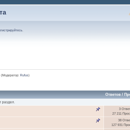
та
егистрируйтесь
.
м
(Модератор:
Rufus
)
Ответов
/
Пр
т раздел.
3 Отве
27 211 Про
38 Отв
127 931 Пр