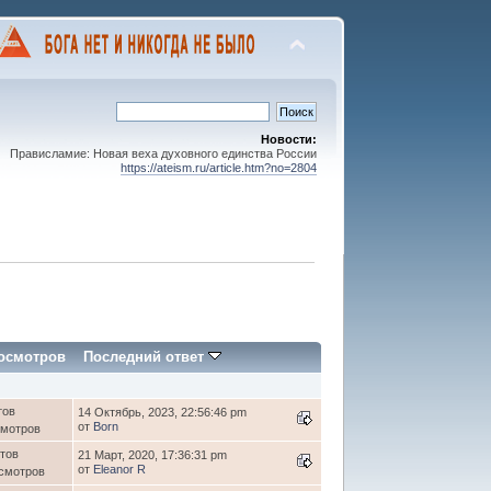
Новости:
Прависламие: Новая веха духовного единства России
https://ateism.ru/article.htm?no=2804
осмотров
Последний ответ
тов
14 Октябрь, 2023, 22:56:46 pm
от
Born
смотров
етов
21 Март, 2020, 17:36:31 pm
от
Eleanor R
осмотров