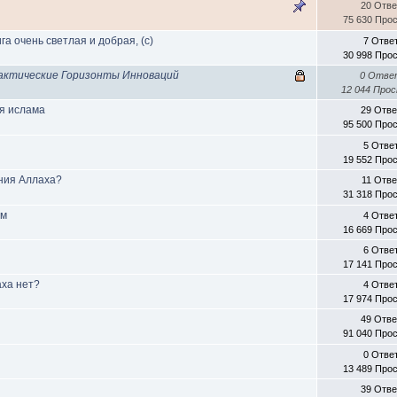
20 Отв
75 630 Про
ига очень светлая и добрая, (с)
7 Отве
30 998 Про
ллактические Горизонты Инноваций
0 Отве
12 044 Про
ия ислама
29 Отв
95 500 Про
5 Отве
19 552 Про
ания Аллаха?
11 Отве
31 318 Про
им
4 Отве
16 669 Про
6 Отве
17 141 Про
аха нет?
4 Отве
17 974 Про
49 Отв
91 040 Про
0 Отве
13 489 Про
39 Отв