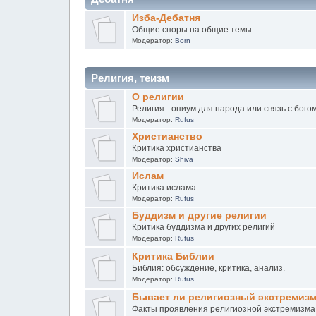
Изба-Дебатня
Общие споры на общие темы
Модератор:
Born
Религия, теизм
О религии
Религия - опиум для народа или связь с бого
Модератор:
Rufus
Христианство
Критика христианства
Модератор:
Shiva
Ислам
Критика ислама
Модератор:
Rufus
Буддизм и другие религии
Критика буддизма и других религий
Модератор:
Rufus
Критика Библии
Библия: обсуждение, критика, анализ.
Модератор:
Rufus
Бывает ли религиозный экстремиз
Факты проявления религиозной экстремизма