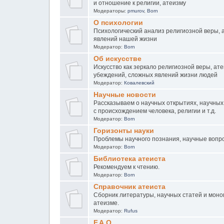
и отношение к религии, атеизму
Модераторы:
pmurov
,
Born
О психологии
Психологический анализ религиозной веры, а
явлений нашей жизни
Модератор:
Born
Об искусстве
Искусство как зеркало религиозной веры, ат
убеждений, сложных явлений жизни людей
Модератор:
Ковалевский
Научные новости
Рассказываем о научных открытиях, научных
с происхождением человека, религии и т.д.
Модератор:
Born
Горизонты науки
Проблемы научного познания, научные вопр
Модератор:
Born
Библиотека атеиста
Рекомендуем к чтению.
Модератор:
Born
Справочник атеиста
Сборник литературы, научных статей и моно
атеизме.
Модератор:
Rufus
F.A.Q.