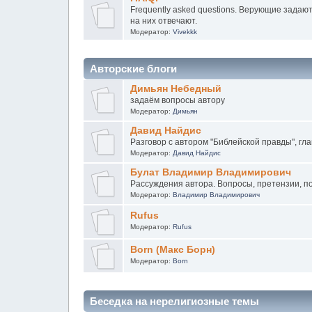
Frequently asked questions. Верующие задаю
на них отвечают.
Модератор:
Vivekkk
Авторские блоги
Димьян Небедный
задаём вопросы автору
Модератор:
Димьян
Давид Найдис
Разговор с автором "Библейской правды", гла
Модератор:
Давид Найдис
Булат Владимир Владимирович
Рассуждения автора. Вопросы, претензии, п
Модератор:
Владимир Владимирович
Rufus
Модератор:
Rufus
Born (Макс Борн)
Модератор:
Born
Беседка на нерелигиозные темы