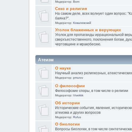
Модератор:
Born
Секс и религия
На самом деле, всех волнует один вопрос: "К
баяна?".
Модератор:
Ковалевский
Уголок блаженных и верующих
Уголок для пропаганды иррациональной веры
сверхъестественного, поклонения богам, дух
чертовщине и мракобесию.
Атеизм
О науке
Научный анализ религиозных, атеистических
Модератор:
pmurov
О философии
Философские споры, в том числе о религии
Модератор:
Vivekkk
Об истории
Исторические события, явления, исторически
атеизма и других вопросов
Модератор:
Rufus
О биологии
Вопросы биологии, в том числе синтетическ