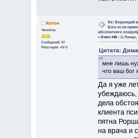
Re: Верующий м
Котон
Бога если прив
Читатель
абсолютного зла/доб
«
Ответ #45 :
11 Январь, 
Сообщений: 97
Репутация: +0/-0
Цитата: Дима
мне лишь ну
что ваш бог 
Да я уже ле
убеждаюсь, 
дела обстоя
клиента пси
пятна Рорша
на врача и 