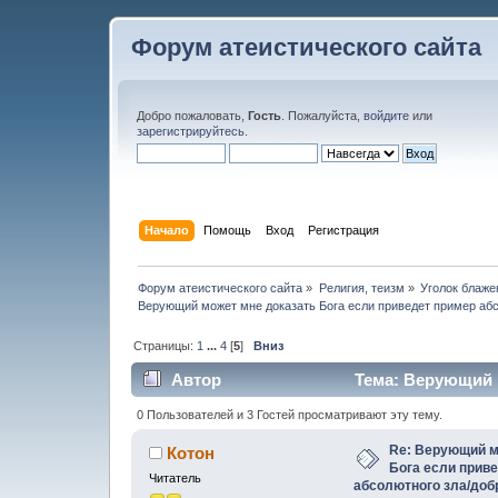
Форум атеистического сайта
Добро пожаловать,
Гость
. Пожалуйста,
войдите
или
зарегистрируйтесь
.
Начало
Помощь
Вход
Регистрация
Форум атеистического сайта
»
Религия, теизм
»
Уголок блаже
Верующий может мне доказать Бога если приведет пример абс
Страницы:
1
...
4
[
5
]
Вниз
Автор
Тема: Верующий м
абсолютного зла/добра (Прочитано 75908 р
0 Пользователей и 3 Гостей просматривают эту тему.
Re: Верующий м
Котон
Бога если прив
Читатель
абсолютного зла/доб