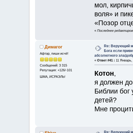
мол, кирпи
воля» и пи
«Позор отц
«
Последнее редактирова
Re: Верующий м
Димагог
Бога если прив
Афтар, пиши исчё!
абсолютного зла/доб
«
Ответ #41 :
11 Январь, 
Сообщений: 3 315
Репутация: +126/-101
Котон
,
ШМА, ИСРАЭЛЬ!
я должен до
Библии бог
детей?
Мне процит
Re: Верующий м
Shiva