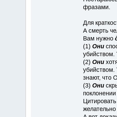
фразами.
Для кратко
А смерть че
Вам нужно
(1)
Они
спо
убийством. 
(2)
Они
хот
убийством. 
знают, что 
(3)
Они
скры
поклонении
Цитировать 
желательно
А вот доказ