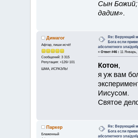
Сын Божий;
дадим»
.
Re: Верующий м
Димагог
Бога если прив
Афтар, пиши исчё!
абсолютного зла/доб
«
Ответ #46 :
11 Январь, 
Сообщений: 3 315
Репутация: +126/-101
Котон
,
ШМА, ИСРАЭЛЬ!
я уж вам бо
эксперимен
Иисусом.
Святое дело
Re: Верующий м
Паркер
Бога если прив
Блаженный
абсолютного зла/доб