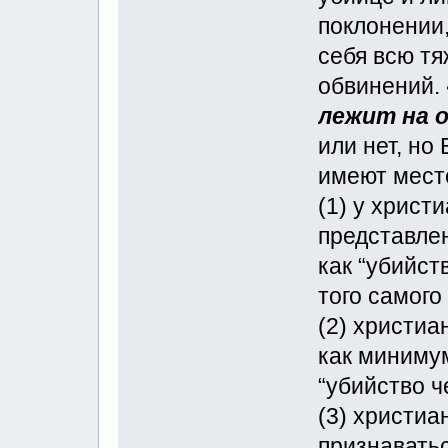
поклонении,
себя всю тя
обвинений.
лежит на 
или нет, но
имеют мест
(1) у христ
представле
как “убийст
того самого
(2) христи
как миниму
“убийство ч
(3) христи
признаватьс