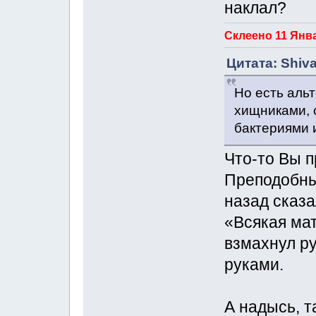
наклал?
Склеено 11 Янва
Цитата: Shiva
Но есть альт
хищниками, 
бактериями 
Что-то Вы п
Преподобны
назад сказа
«Всякая мат
взмахнул ру
руками.
А надысь, т