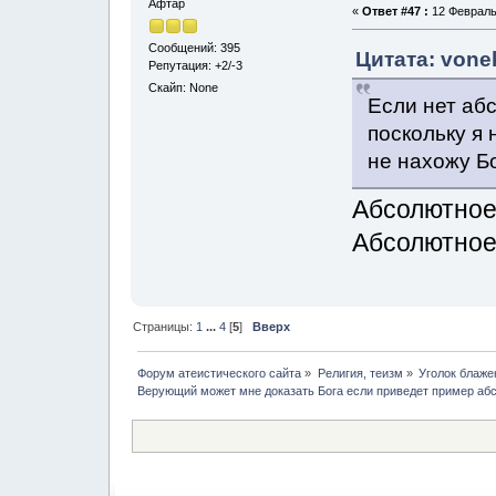
Афтар
«
Ответ #47 :
12 Февраль,
Сообщений: 395
Цитата: vone
Репутация: +2/-3
Скайп: None
Если нет абс
поскольку я 
не нахожу Бо
Абсолютное 
Абсолютное
Страницы:
1
...
4
[
5
]
Вверх
Форум атеистического сайта
»
Религия, теизм
»
Уголок блаже
Верующий может мне доказать Бога если приведет пример абс