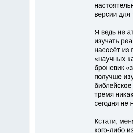
настоятель
версии для
Я ведь не а
изучать реа
насосёт из
«научных ка
броневик «з
получше изу
библейское 
тремя ника
сегодня не 
Кстати, мен
кого-либо и