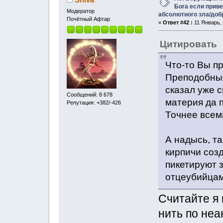
Бога если прив
Модератор
абсолютного зла/доб
Почётный Афтар
«
Ответ #42 :
11 Январь, 
Цитировать
Что-то Вы п
Преподобный
сказал уже 
Сообщений: 8 678
материя да п
Репутация: +382/-426
Точнее всем
А надысь, та
кирпичи соз
пикетируют 
отцеубийцам
Считайте я 
нить по не