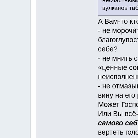
несчастными
вулканов таб
А Вам-то кт
- не морочи
благоглупос
себе?
- не мнить 
«ценные сов
неисполнен
- не отмазы
вину на его
Может Госп
Или Вы всё
самого себ
вертеть гол