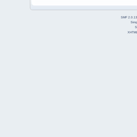
SMF 2.0.1
Simp
S
XHTM