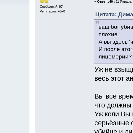
«
Ответ #40 :
11 Январь, 
Сообщений: 97
Репутация: +0/-0
Цитата: Дима
ваш бог убив
плохие.
А вы здесь '
И после этог
лицемерии?
Уж не взыщи
весь этот а
Вы всё врем
что должны
Уж коли Вы
серьёзные о
убийце и ли