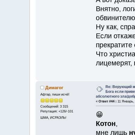
Внятно, лог
обвинителю
Ну как, спр
Если откаже
прекратите 
Что христиа
лицемерят, 
Re: Верующий м
Димагог
Бога если прив
Афтар, пиши исчё!
абсолютного зла/доб
«
Ответ #44 :
11 Январь, 
Сообщений: 3 315
Репутация: +126/-101
😁
ШМА, ИСРАЭЛЬ!
Котон
,
мне лишь
н