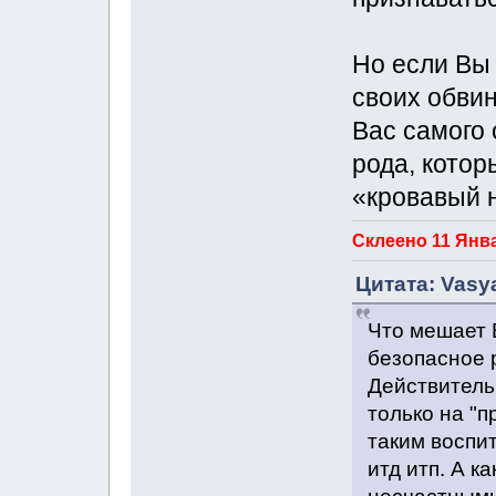
Но если Вы 
своих обвин
Вас самого 
рода, котор
«кровавый 
Склеено 11 Янва
Цитата: Vasya
Что мешает 
безопасное 
Действитель
только на "п
таким воспи
итд итп. А к