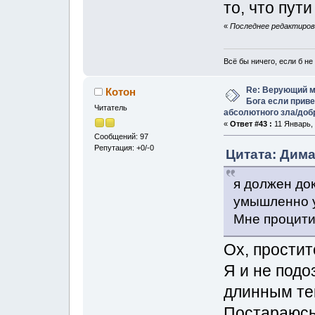
то, что пут
«
Последнее редактирован
Всё бы ничего, если б не 
Re: Верующий м
Котон
Бога если прив
Читатель
абсолютного зла/доб
«
Ответ #43 :
11 Январь, 
Сообщений: 97
Репутация: +0/-0
Цитата: Димаг
я должен док
умышленно у
Мне процити
Ох, простит
Я и не подо
длинным те
Постараюсь