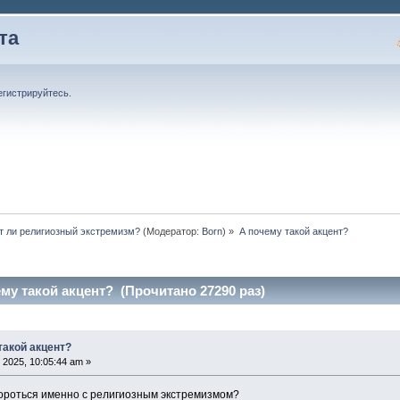
та
егистрируйтесь
.
т ли религиозный экстремизм?
(Модератор:
Born
) »
А почему такой акцент?
му такой акцент? (Прочитано 27290 раз)
такой акцент?
2025, 10:05:44 am »
ороться именно с религиозным экстремизмом?