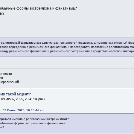
ь обычные формы экстремизма и фанатизма?
ям?
ь религиозный фанатизм как одну из разновидностей фашизма, а именно как духовный фа
еское определение религиозного фанатизма и преследовать проявления религиозного фан
аганду религиозного фанатизма и религиозного экстремизма в средствах массовой инфор
личности
ия
енерализаций
ему такой акцент?
:
09 Июнь, 2025, 20:41:04 pm »
т 09 Июнь, 2025, 10:05:44 am
ороться именно с религиозным экстремизмом?
ь обычные формы экстремизма и фанатизма?
ям?