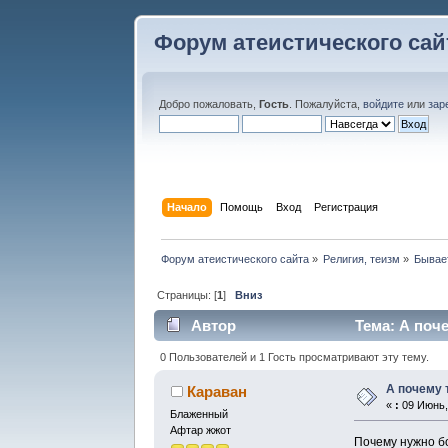
Форум атеистического сай
Добро пожаловать,
Гость
. Пожалуйста,
войдите
или
зар
Начало
Помощь
Вход
Регистрация
Форум атеистического сайта
»
Религия, теизм
»
Бывае
Страницы: [
1
]
Вниз
Автор
Тема: А поче
0 Пользователей и 1 Гость просматривают эту тему.
А почему 
Караван
«
:
09 Июнь, 
Блаженный
Афтар жжот
Почему нужно б