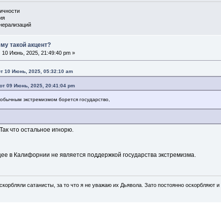
личности
ия
енерализаций
ему такой акцент?
:
10 Июнь, 2025, 21:49:40 pm »
т 10 Июнь, 2025, 05:32:10 am
от 09 Июнь, 2025, 20:41:04 pm
обычным экстремизмом борется государство,
Так что остальное игнорю.
щее в Калифорнии не является поддержкой государства экстремизма.
скорбляли сатанисты, за то что я не уважаю их Дьявола. Зато постоянно оскорбляют и 