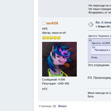
-Не переходи на 
-Не пиши отрицан
-Воздержись от г
Re: А поч
mrAVA
«
Ответ #3 
НРЕ
Афтар, пиши исчё!
Цитата: Караван о
Цитата: mrAVA 
Патамушта с 
Ложь.
Это отрицание. 
P.S. Происходя
Сообщений: 4 599
Репутация: +246/-456
НГЕ
Меня никогда не о
Бога.
Страницы: [
1
]
Вверх