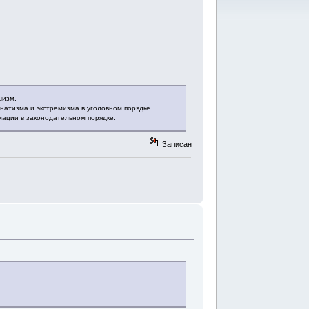
шизм.
атизма и экстремизма в уголовном порядке.
мации в законодательном порядке.
Записан