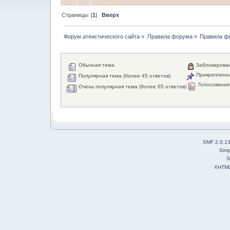
Страницы: [
1
]
Вверх
Форум атеистического сайта
»
Правила форума
»
Правила ф
Обычная тема
Заблокирова
Прикрепленн
Популярная тема (более 45 ответов)
Голосовани
Очень популярная тема (более 65 ответов)
SMF 2.0.1
Simp
S
XHTM