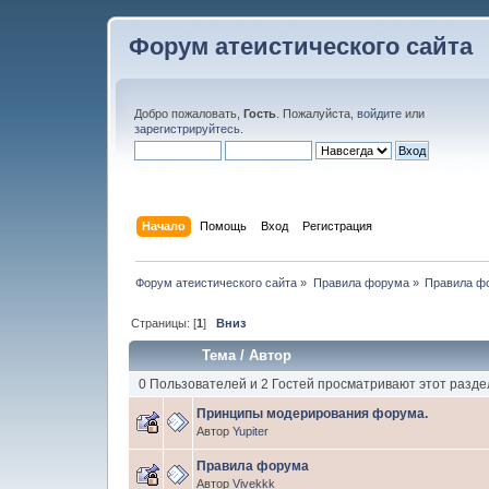
Форум атеистического сайта
Добро пожаловать,
Гость
. Пожалуйста,
войдите
или
зарегистрируйтесь
.
Начало
Помощь
Вход
Регистрация
Форум атеистического сайта
»
Правила форума
»
Правила ф
Страницы: [
1
]
Вниз
Тема
/
Автор
0 Пользователей и 2 Гостей просматривают этот разде
Принципы модерирования форума.
Автор
Yupiter
Правила форума
Автор
Vivekkk