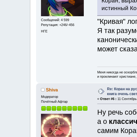
Коран, выраж
истинный К
"Кривая" ло
Сообщений: 4 599
Репутация: +246/-456
Я так разум
НГЕ
канонически
может сказа
Меня никогда не оскорбл
и проклинают христиане, 
Re: Коран на ру
Shiva
книга очень свет
Модератор
«
Ответ #6 :
11 Сентябрь,
Почётный Афтар
Ну речь соб
а о
класси
самим Кора