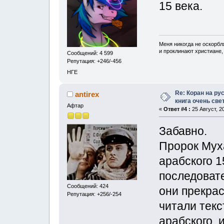
15 века.
Меня никогда не оскорбл
и проклинают христиане, 
Сообщений: 4 599
Репутация: +246/-456
НГЕ
Re: Коран на ру
antireх
книга очень свет
Афтар
«
Ответ #4 :
25 Август, 2
Забавно.
Пророк Мух
арабского 1
последовате
Сообщений: 424
они прекрас
Репутация: +256/-254
читали текс
арабского, 