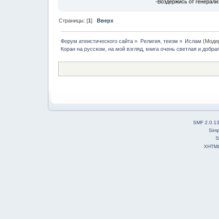
-Воздержись от генерали
Страницы: [
1
]
Вверх
Форум атеистического сайта
»
Религия, теизм
»
Ислам
(Моде
Коран на русском, на мой взгляд, книга очень светлая и добрая
SMF 2.0.1
Simp
S
XHTM