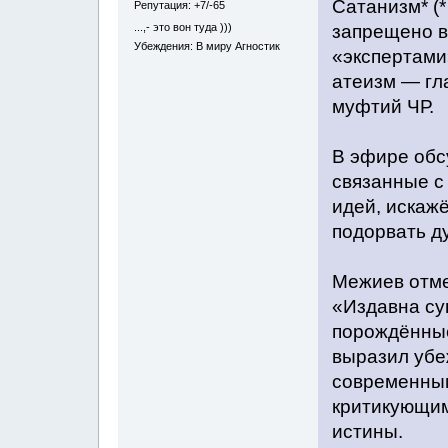
Сатанизм* (
Репутация: +7/-65
...,- это вон туда )))
запрещено в
Убеждения: В миру Агностик
«экспертами
атеизм — гл
муфтий ЧР.
В эфире обс
связанные с
идей, искаж
подорвать д
Межиев отме
«Издавна су
порождённые
выразил убе
современным
критикующим
истины.