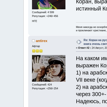
Коран, выра
истинный К
Сообщений: 4 599
Репутация: +246/-456
НГЕ
Меня никогда не оскорбл
и проклинают христиане, 
Re: Коран на ру
antireх
книга очень свет
Афтар
«
Ответ #2 :
24 Август, 2
На каком и
выражен Кор
1) на араб
VII веке (к
Сообщений: 424
2) на араб
Репутация: +256/-254
через 300+-
Надеюсь, п