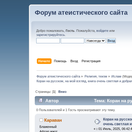
Форум атеистического сайта
Добро пожаловать,
Гость
. Пожалуйста,
войдите
или
зарегистрируйтесь
.
Начало
Помощь
Вход
Регистрация
Форум атеистического сайта
»
Религия, теизм
»
Ислам
(Моде
Коран на русском, на мой взгляд, книга очень светлая и добрая
Страницы: [
1
]
Вниз
Автор
Тема: Коран на ру
(с) (Прочитано 30974 раз)
0 Пользователей и 1 Гость просматривают эту тему.
Коран на русско
Караван
очень светлая и 
Блаженный
«
:
01 Июль, 2025, 06:42:
Афтар жжот