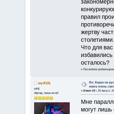
закономерн
конкурирую
правил про
противореч
жертву час
столетиями
Что для вас 
избавились 
осталось?
«
Последнее редактирован
Re: Коран на ру
mrAVA
книга очень свет
НРЕ
«
Ответ #3 :
25 Август, 2
Афтар, пиши исчё!
Мне паралле
могут лишь