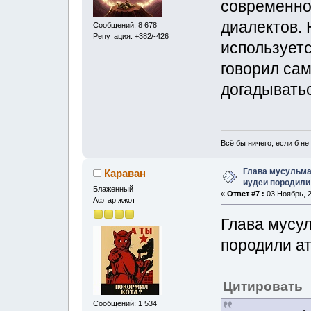
современно
диалектов. 
Сообщений: 8 678
Репутация: +382/-426
используетс
говорил са
догадыватьс
Всё бы ничего, если б не 
Глава мусульма
Караван
иудеи породили
Блаженный
«
Ответ #7 :
03 Ноябрь, 2
Афтар жжот
Глава мусул
породили а
Цитировать
Сообщений: 1 534