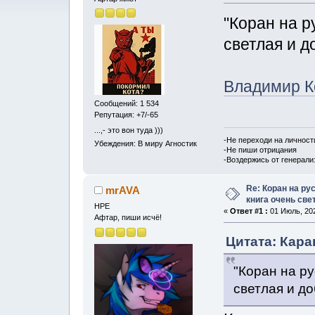
"Коран на р
светлая и доб
Владимир К
Сообщений: 1 534
Репутация: +7/-65
...,- это вон туда )))
-Не переходи на личност
Убеждения: В миру Агностик
-Не пиши отрицания
-Воздержись от генерали
Re: Коран на ру
mrAVA
книга очень свет
НРЕ
«
Ответ #1 :
01 Июль, 202
Афтар, пиши исчё!
Цитата: Кара
"Коран на ру
светлая и доб