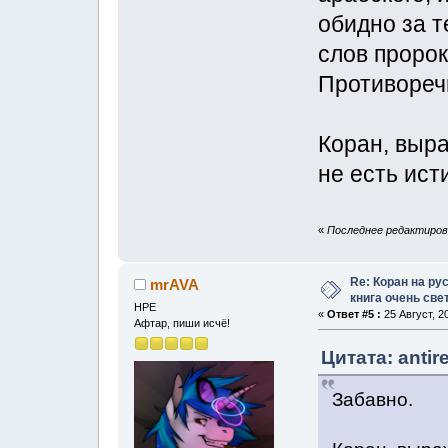
обидно за т
слов пророк
Противореч
Коран, выра
не есть ис
«
Последнее редактирован
Re: Коран на ру
mrAVA
книга очень свет
НРЕ
«
Ответ #5 :
25 Август, 2
Афтар, пиши исчё!
Цитата: antir
Забавно.