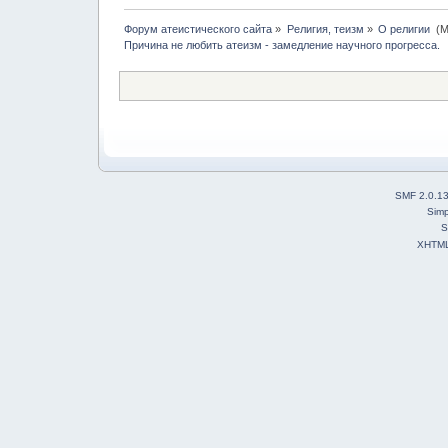
Форум атеистического сайта
»
Религия, теизм
»
О религии 
(М
Причина не любить атеизм - замедление научного прогресса.
SMF 2.0.1
Simp
S
XHTM