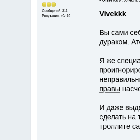
«
Ответ #375 :
06 Июль, 2
Сообщений: 311
Vivekkk
Репутация: +0/-19
Вы сами себ
дураком. Ат
Я же специ
проигнориро
неправильн
правы
насче
И даже выд
сделать на 
троллите са