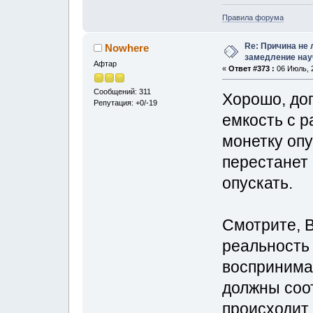
Правила форума
Re: Причина не 
Nowhere
замедление нау
Афтар
«
Ответ #373 :
06 Июль, 2
Сообщений: 311
Хорошо, до
Репутация: +0/-19
емкость с 
монетку опу
перестанет 
опускать.
Смотрите, В
реальность 
воспринима
должны соот
происходит 