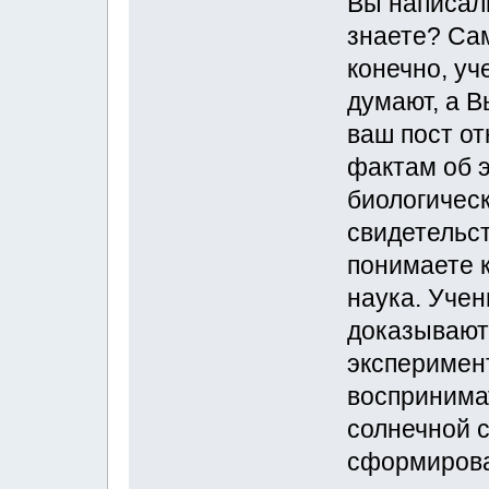
Вы написал
знаете? Са
конечно, уч
думают, а В
ваш пост о
фактам об 
биологическ
свидетельст
понимаете к
наука. Учен
доказывают
эксперимен
воспринима
солнечной с
сформирова