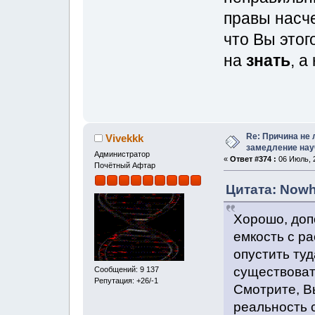
правы насче
что Вы этог
на
знать
, а
Re: Причина не 
Vivekkk
замедление нау
Администратор
«
Ответ #374 :
06 Июль, 2
Почётный Афтар
Цитата: Nowh
Хорошо, доп
емкость с р
опустить туд
существовать
Сообщений: 9 137
Репутация: +26/-1
Смотрите, Вы
реальность с