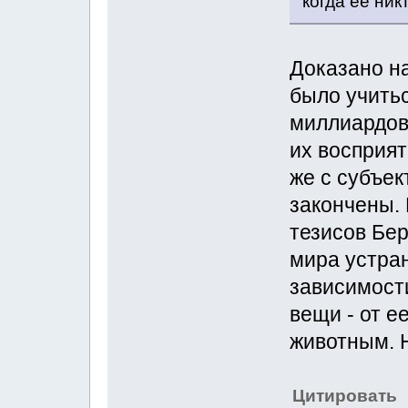
когда ее ник
Доказано н
было учить
миллиардов 
их восприя
же с субъе
закончены.
тезисов Бер
мира устра
зависимости
вещи - от 
животным. Н
Цитировать