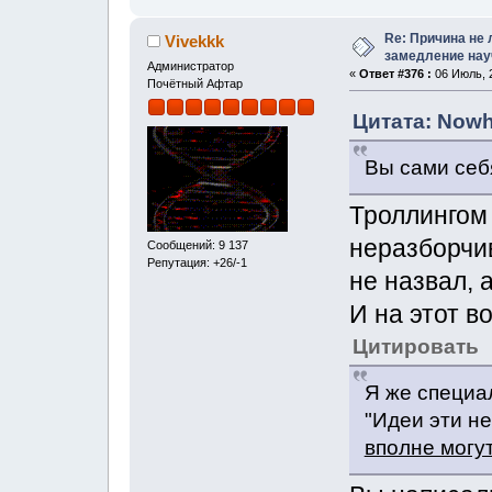
Re: Причина не 
Vivekkk
замедление нау
Администратор
«
Ответ #376 :
06 Июль, 2
Почётный Афтар
Цитата: Nowh
Вы сами себ
Троллингом 
неразборчи
Сообщений: 9 137
Репутация: +26/-1
не назвал, 
И на этот в
Цитировать
Я же специа
"Идеи эти н
вполне могу