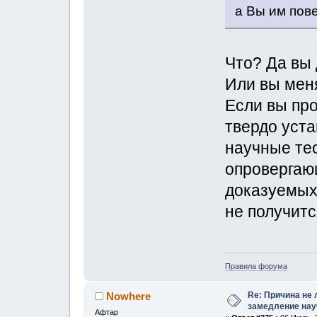
а Вы им пове
Что? Да вы 
Или вы мен
Если вы пр
твердо уст
научные те
опровергаю
доказуемых 
не получитс
Правила форума
Re: Причина не 
Nowhere
замедление нау
Афтар