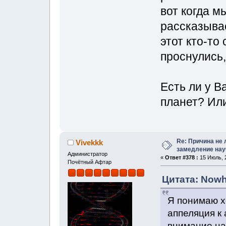
вот когда м
рассказывае
этот кто-то
проснулись,
Есть ли у 
планет? Ил
Re: Причина не 
Vivekkk
замедление нау
Администратор
«
Ответ #378 :
15 Июль, 2
Почётный Афтар
Цитата: Nowh
Я понимаю х
аппеляция к 
внимание н