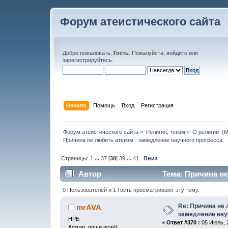
Форум атеистического сайта
Добро пожаловать,
Гость
. Пожалуйста,
войдите
или
зарегистрируйтесь
.
Начало
Помощь
Вход
Регистрация
Форум атеистического сайта
»
Религия, теизм
»
О религии 
(М
Причина не любить атеизм - замедление научного прогресса.
Страницы:
1
...
37
[
38
]
39
...
41
Вниз
Автор
Тема: Причина не
(Прочитано 240018 раз)
0 Пользователей и 1 Гость просматривают эту тему.
Re: Причина не 
mrAVA
замедление нау
НРЕ
«
Ответ #370 :
05 Июль, 2
Афтар, пиши исчё!