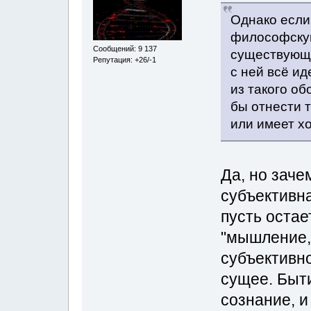
Однако если
философску
Сообщений: 9 137
существующе
Репутация: +26/-1
с ней всё и
из такого об
бы отнести т
или имеет хо
Да, но заче
субъективна
пусть остае
"мышление,
субъективно
сущее. Быти
сознание, и