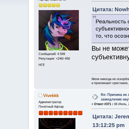
Цитата: Nowh
Реальность о
субъективное
то, что осоз
Вы не може
Сообщений: 4 599
субъективн
Репутация: +246/-456
НГЕ
Меня никогда не оскорбл
и проклинают христиане, 
Re: Причина не 
Vivekkk
замедление нау
Администратор
«
Ответ #371 :
06 Июль, 2
Почётный Афтар
Цитата: Jere
13:12:25 pm