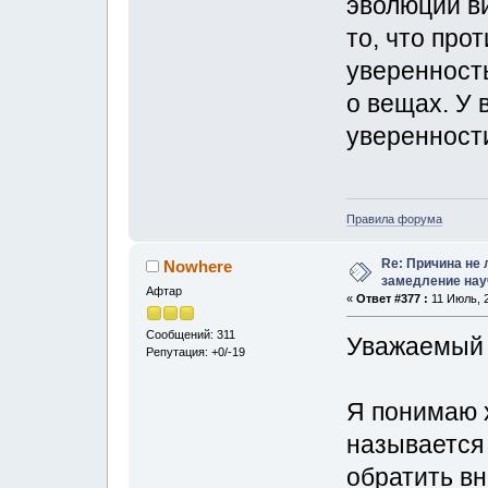
эволюции ви
то, что про
уверенность
о вещах. У 
уверенности
Правила форума
Re: Причина не 
Nowhere
замедление нау
Афтар
«
Ответ #377 :
11 Июль, 2
Сообщений: 311
Уважаемы
Репутация: +0/-19
Я понимаю 
называется 
обратить в