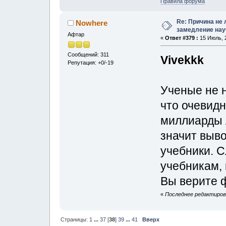
Правила форума
Re: Причина не 
Nowhere
замедление нау
Афтар
«
Ответ #379 :
15 Июль, 2
Сообщений: 311
Vivekkk
Репутация: +0/-19
Ученые не 
что очевидн
миллиарды л
значит выв
учебники. 
учебникам,
Вы верите 
«
Последнее редактирова
Страницы:
1
...
37
[
38
]
39
...
41
Вверх