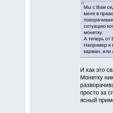
Мы с Вам сид
меня в прав
поворачивает
ситуацию ко
монетку.
А теперь от 
Например я м
карман, или 
И как это 
Монетку ник
разворачива
просто за с
ясный прим