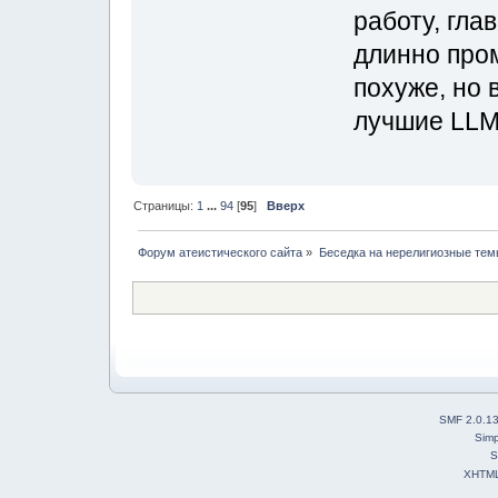
работу, гла
длинно про
похуже, но 
лучшие LLM
Страницы:
1
...
94
[
95
]
Вверх
Форум атеистического сайта
»
Беседка на нерелигиозные тем
SMF 2.0.1
Simp
S
XHTM