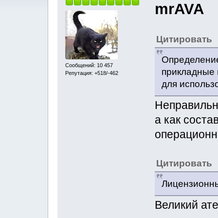
mrAVA
Цитировать
Определение
Сообщений: 10 457
прикладные 
Репутация: +518/-462
для использ
Неправильн
а как соста
операционн
Цитировать
Лицензионны
Великий ате