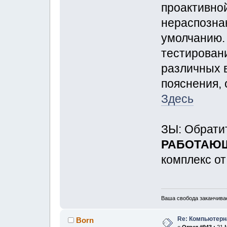
проактивно
нераспозна
умолчанию.
тестирован
различных 
пояснения,
Здесь
ЗЫ: Обрати
РАБОТАЮЩ
комплекс о
Ваша свобода заканчивае
Re: Компьютерн
Born
«
Ответ #943 :
21 М