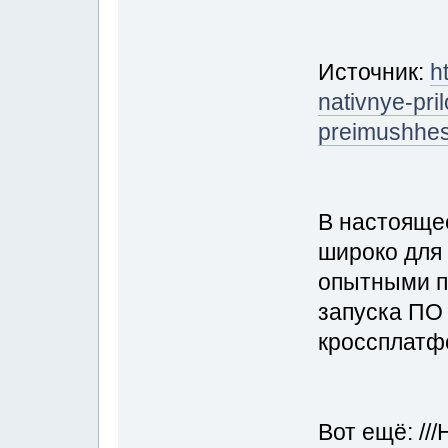
Источник:
h
nativnye-pri
preimushhest
В настояще
широко для 
опытными п
запуска ПО 
кроссплатф
Вот ещё: /