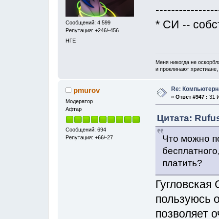
----------------
* СИ -- соб
Сообщений: 4 599
Репутация: +246/-456
НГЕ
Меня никогда не оскорбл
и проклинают христиане, 
Re: Компьютерн
pmurov
«
Ответ #947 :
31 И
Модератор
Афтар
Цитата: Rufus
Сообщений: 694
Что можно п
Репутация: +66/-27
бесплатного,
платить?
Гугловская 
пользуюсь о
позволяет 