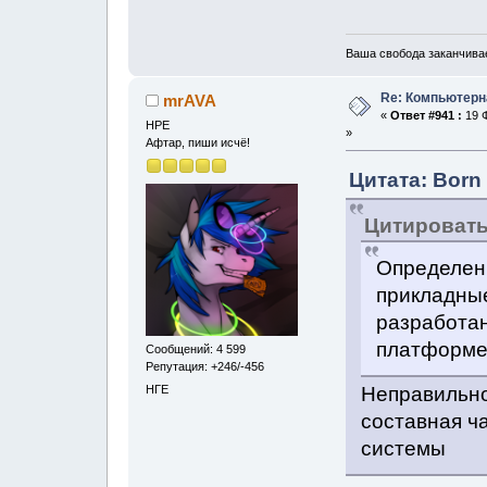
Ваша свобода заканчивае
Re: Компьютерн
mrAVA
«
Ответ #941 :
19 Ф
НРЕ
»
Афтар, пиши исчё!
Цитата: Born
Цитироват
Определен
прикладны
разработан
платформ
Сообщений: 4 599
Репутация: +246/-456
НГЕ
Неправильно
составная ч
системы