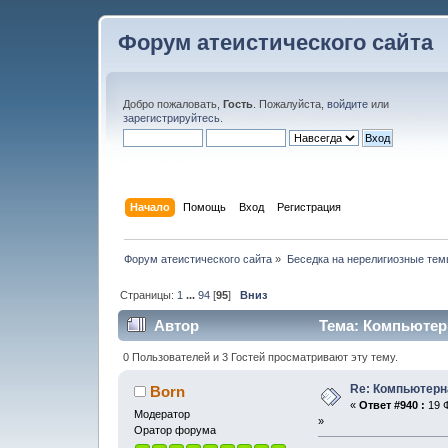
Форум атеистического сайта
Добро пожаловать,
Гость
. Пожалуйста,
войдите
или
зарегистрируйтесь
.
Начало
Помощь
Вход
Регистрация
Форум атеистического сайта
»
Беседка на нерелигиозные тем
Страницы:
1
...
94
[
95
]
Вниз
Автор
Тема: Компьютерн
0 Пользователей и 3 Гостей просматривают эту тему.
Re: Компьютерн
Born
«
Ответ #940 :
19 Ф
Модератор
»
Оратор форума