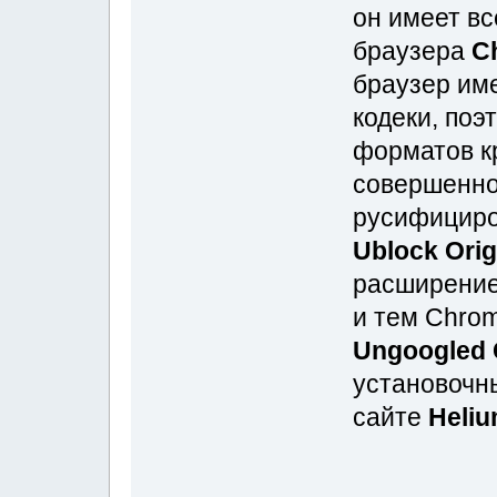
он имеет вс
браузера
C
браузер им
кодеки, по
форматов к
совершенно
русифициро
Ublock Orig
расширени
и тем Chrom
Ungoogled
установочн
сайте
Heli