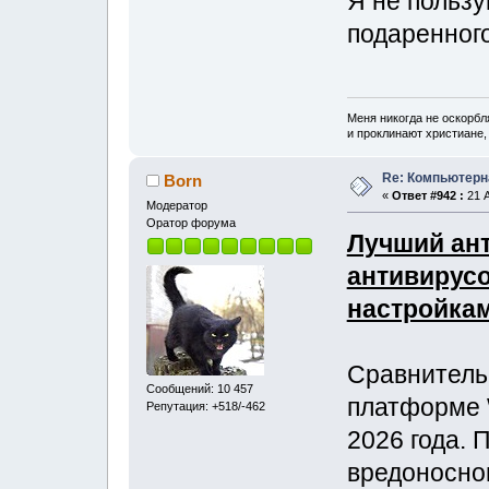
Я не польз
подаренног
Меня никогда не оскорбл
и проклинают христиане, 
Re: Компьютерн
Born
«
Ответ #942 :
21 А
Модератор
Оратор форума
Лучший ант
антивирусо
настройка
Сравнитель
Сообщений: 10 457
платформе 
Репутация: +518/-462
2026 года. 
вредоносно