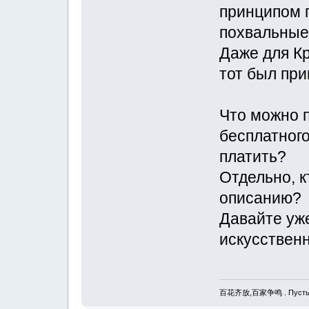
принципом 
похвальные
Даже для К
тот был при
Что можно п
бесплатного
платить?
Отдельно, к
описанию?
Давайте уже
искусственн
百花齐放,百家争鸣 . Пусть рас