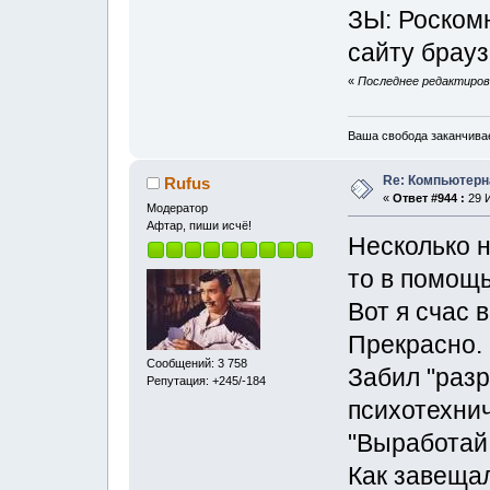
ЗЫ: Роскомн
сайту брауз
«
Последнее редактирова
Ваша свобода заканчивае
Re: Компьютерн
Rufus
«
Ответ #944 :
29 И
Модератор
Афтар, пиши исчё!
Несколько н
то в помощ
Вот я счас 
Прекрасно.
Сообщений: 3 758
Забил "раз
Репутация: +245/-184
психотехни
"Выработай 
Как завеща