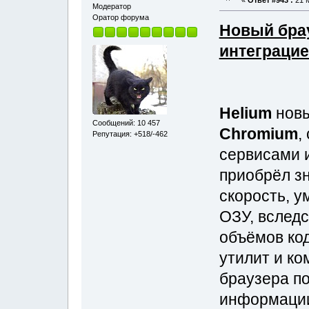
Модератор
Оратор форума
Новый брау
интеграцие
Helium
новы
Сообщений: 10 457
Chromium
,
Репутация: +518/-462
сервисами 
приобрёл з
скорость, 
ОЗУ, вслед
объёмов ко
утилит и ко
браузера по
информации