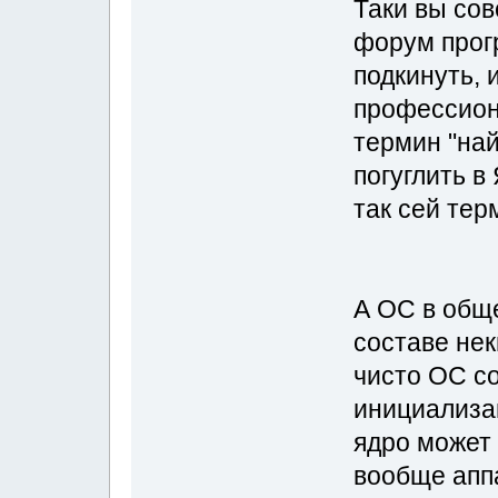
Таки вы сов
форум прог
подкинуть, 
профессион
термин "на
погуглить в
так сей тер
А ОС в общ
составе нек
чисто ОС со
инициализац
ядро может 
вообще апп