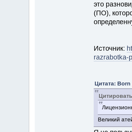
это разнов
(ПО), котор
определенн
Источник:
h
razrabotka-p
Цитата: Born
Цитироват
Лицензион
Великий ате