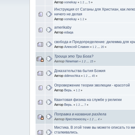
Автор
vonekay
«
1
2
...
5
»
Инструкция от Сатаны для Христиан, как легко
ничего не делая
Автор
vonekay
«
1
2
»
amerikaby
Автор
edaqa
свобода и Предопределение: дилемма для хр
Автор
Алексей Славин
«
1
2
...
20
»
Троица это Три Бога?
Автор
Newman
«
1
2
...
15
»
Доказательства бытия Божия
Автор
ddimochka
«
1
2
...
45
»
Опровержение теории эволюции - красотой
Автор
Верь.
«
1
2
»
Квантовая физика на службе у религии
Автор
Верь.
«
1
2
...
7
»
Поправка в название раздела
Автор
Крестоносец
«
1
2
...
4
»
Мистика. В этой теме вы можете описать то ми
сталкивались.