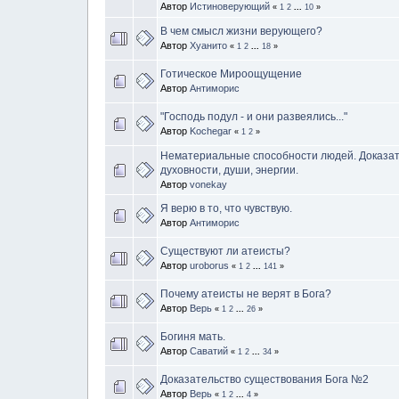
Автор
Истиноверующий
«
1
2
...
10
»
В чем смысл жизни верующего?
Автор
Хуанито
«
1
2
...
18
»
Готическое Мироощущение
Автор
Антиморис
"Господь подул - и они развеялись..."
Автор
Kochegar
«
1
2
»
Нематериальные способности людей. Доказа
духовности, души, энергии.
Автор
vonekay
Я верю в то, что чувствую.
Автор
Антиморис
Существуют ли атеисты?
Автор
uroborus
«
1
2
...
141
»
Почему атеисты не верят в Бога?
Автор
Верь
«
1
2
...
26
»
Богиня мать.
Автор
Саватий
«
1
2
...
34
»
Доказательство существования Бога №2
Автор
Верь
«
1
2
...
4
»