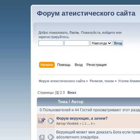
Форум атеистического сайта
Добро пожаловать,
Гость
. Пожалуйста,
войдите
или
зарегистрируйтесь
.
Начало
Помощь
Вход
Регистрация
Форум атеистического сайта
»
Религия, теизм
»
Уголок блаже
Страницы: [
1
]
2
3
Вниз
Тема
/
Автор
0 Пользователей и 44 Гостей просматривают этот разд
Форум верующих, а зачем?
Автор
Vivekkk
«
1
2
...
6
»
Верующий может мне доказать Бога если при
абсолютного зла/добра