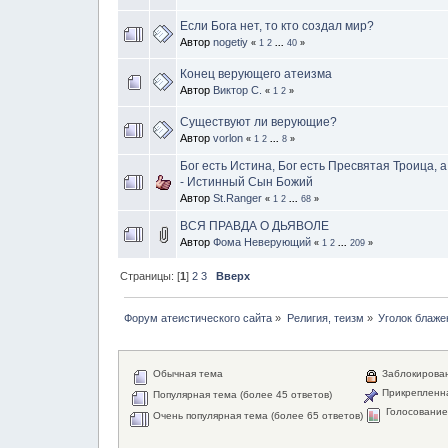
Если Бога нет, то кто создал мир?
Автор
nogetiy
«
1
2
...
40
»
Конец верующего атеизма
Автор
Виктор С.
«
1
2
»
Существуют ли верующие?
Автор
vorlon
«
1
2
...
8
»
Бог есть Истина, Бог есть Пресвятая Троица, 
- Истинный Сын Божий
Автор
St.Ranger
«
1
2
...
68
»
ВСЯ ПРАВДА О ДЬЯВОЛЕ
Автор
Фома Неверующий
«
1
2
...
209
»
Страницы: [
1
]
2
3
Вверх
Форум атеистического сайта
»
Религия, теизм
»
Уголок блаже
Обычная тема
Заблокирова
Прикрепленн
Популярная тема (более 45 ответов)
Голосовани
Очень популярная тема (более 65 ответов)