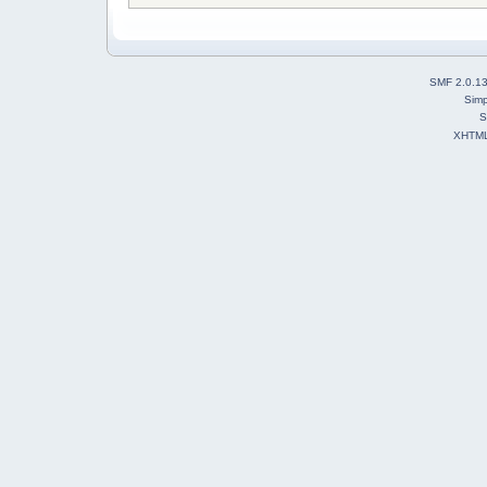
SMF 2.0.1
Simp
S
XHTM