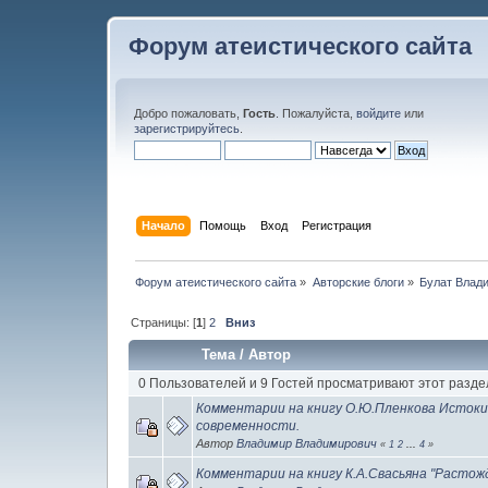
Форум атеистического сайта
Добро пожаловать,
Гость
. Пожалуйста,
войдите
или
зарегистрируйтесь
.
Начало
Помощь
Вход
Регистрация
Форум атеистического сайта
»
Авторские блоги
»
Булат Влад
Страницы: [
1
]
2
Вниз
Тема
/
Автор
0 Пользователей и 9 Гостей просматривают этот разде
Комментарии на книгу О.Ю.Пленкова Истоки
современности.
Автор
Владимир Владимирович
«
1
2
...
4
»
Комментарии на книгу К.А.Свасьяна "Расто