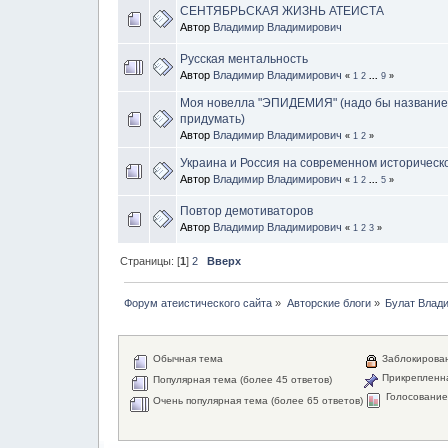
СЕНТЯБРЬСКАЯ ЖИЗНЬ АТЕИСТА
Автор
Владимир Владимирович
Русская ментальность
Автор
Владимир Владимирович
«
1
2
...
9
»
Моя новелла "ЭПИДЕМИЯ" (надо бы название
придумать)
Автор
Владимир Владимирович
«
1
2
»
Украина и Россия на современном историческ
Автор
Владимир Владимирович
«
1
2
...
5
»
Повтор демотиваторов
Автор
Владимир Владимирович
«
1
2
3
»
Страницы: [
1
]
2
Вверх
Форум атеистического сайта
»
Авторские блоги
»
Булат Влад
Обычная тема
Заблокирова
Прикрепленн
Популярная тема (более 45 ответов)
Голосовани
Очень популярная тема (более 65 ответов)