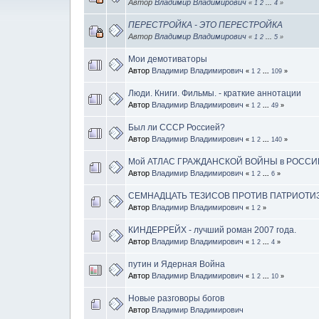
Автор
Владимир Владимирович
«
1
2
...
4
»
ПЕРЕСТРОЙКА - ЭТО ПЕРЕСТРОЙКА
Автор
Владимир Владимирович
«
1
2
...
5
»
Мои демотиваторы
Автор
Владимир Владимирович
«
1
2
...
109
»
Люди. Книги. Фильмы. - краткие аннотации
Автор
Владимир Владимирович
«
1
2
...
49
»
Был ли СССР Россией?
Автор
Владимир Владимирович
«
1
2
...
140
»
Мой АТЛАС ГРАЖДАНСКОЙ ВОЙНЫ в РОССИ
Автор
Владимир Владимирович
«
1
2
...
6
»
СЕМНАДЦАТЬ ТЕЗИСОВ ПРОТИВ ПАТРИОТИ
Автор
Владимир Владимирович
«
1
2
»
КИНДЕРРЕЙХ - лучший роман 2007 года.
Автор
Владимир Владимирович
«
1
2
...
4
»
путин и Ядерная Война
Автор
Владимир Владимирович
«
1
2
...
10
»
Новые разговоры богов
Автор
Владимир Владимирович