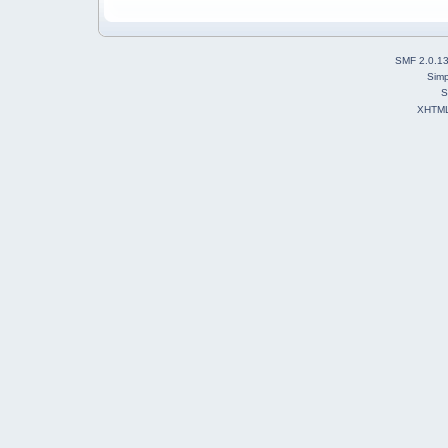
SMF 2.0.1
Simp
S
XHTM