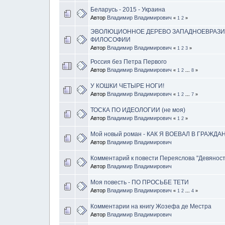
Беларусь - 2015 - Украина
Автор
Владимир Владимирович
«
1
2
»
ЭВОЛЮЦИОННОЕ ДЕРЕВО ЗАПАДНОЕВРАЗ
ФИЛОСОФИИ
Автор
Владимир Владимирович
«
1
2
3
»
Россия без Петра Первого
Автор
Владимир Владимирович
«
1
2
...
8
»
У КОШКИ ЧЕТЫРЕ НОГИ!
Автор
Владимир Владимирович
«
1
2
...
7
»
ТОСКА ПО ИДЕОЛОГИИ (не моя)
Автор
Владимир Владимирович
«
1
2
»
Мой новый роман - КАК Я ВОЕВАЛ В ГРАЖД
Автор
Владимир Владимирович
Комментарий к повести Переяслова "Девянос
Автор
Владимир Владимирович
Моя повесть - ПО ПРОСЬБЕ ТЕТИ
Автор
Владимир Владимирович
«
1
2
...
4
»
Комментарии на книгу Жозефа де Местра
Автор
Владимир Владимирович