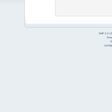
SMF 2.0.1
Simp
S
XHTM