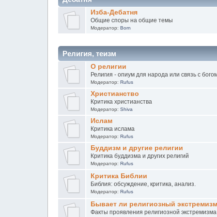
Изба-Дебатня
Общие споры на общие темы
Модератор:
Born
Религия, теизм
О религии
Религия - опиум для народа или связь с бого
Модератор:
Rufus
Христианство
Критика христианства
Модератор:
Shiva
Ислам
Критика ислама
Модератор:
Rufus
Буддизм и другие религии
Критика буддизма и других религий
Модератор:
Rufus
Критика Библии
Библия: обсуждение, критика, анализ.
Модератор:
Rufus
Бывает ли религиозный экстремиз
Факты проявления религиозной экстремизма