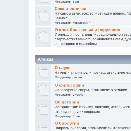
Модератор:
Born
Секс и религия
На самом деле, всех волнует один вопрос: "К
баяна?".
Модератор:
Ковалевский
Уголок блаженных и верующих
Уголок для пропаганды иррациональной веры
сверхъестественного, поклонения богам, дух
чертовщине и мракобесию.
Атеизм
О науке
Научный анализ религиозных, атеистических
Модератор:
pmurov
О философии
Философские споры, в том числе о религии
Модератор:
Vivekkk
Об истории
Исторические события, явления, исторически
атеизма и других вопросов
Модератор:
Rufus
О биологии
Вопросы биологии, в том числе синтетическ