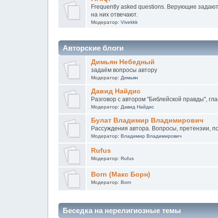
Frequently asked questions. Верующие задаю
на них отвечают.
Модератор:
Vivekkk
Авторские блоги
Димьян Небедный
задаём вопросы автору
Модератор:
Димьян
Давид Найдис
Разговор с автором "Библейской правды", гла
Модератор:
Давид Найдис
Булат Владимир Владимирович
Рассуждения автора. Вопросы, претензии, п
Модератор:
Владимир Владимирович
Rufus
Модератор:
Rufus
Born (Макс Борн)
Модератор:
Born
Беседка на нерелигиозные темы