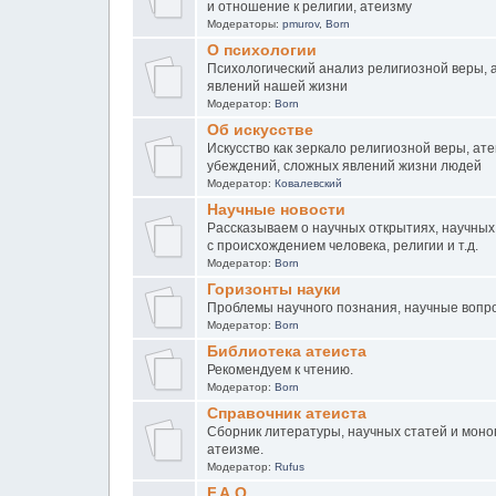
и отношение к религии, атеизму
Модераторы:
pmurov
,
Born
О психологии
Психологический анализ религиозной веры, а
явлений нашей жизни
Модератор:
Born
Об искусстве
Искусство как зеркало религиозной веры, ат
убеждений, сложных явлений жизни людей
Модератор:
Ковалевский
Научные новости
Рассказываем о научных открытиях, научных
с происхождением человека, религии и т.д.
Модератор:
Born
Горизонты науки
Проблемы научного познания, научные вопр
Модератор:
Born
Библиотека атеиста
Рекомендуем к чтению.
Модератор:
Born
Справочник атеиста
Сборник литературы, научных статей и моно
атеизме.
Модератор:
Rufus
F.A.Q.