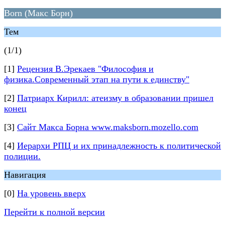
Born (Макс Борн)
Тем
(1/1)
[1]
Рецензия В.Эрекаев "Философия и
физика.Современный этап на пути к единству"
[2]
Патриарх Кирилл: атеизму в образовании пришел
конец
[3]
Сайт Макса Борна www.maksborn.mozello.com
[4]
Иерархи РПЦ и их принадлежность к политической
полиции.
Навигация
[0]
На уровень вверх
Перейти к полной версии