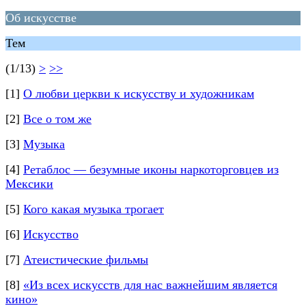
Об искусстве
Тем
(1/13)
>
>>
[1]
О любви церкви к искусству и художникам
[2]
Все о том же
[3]
Музыка
[4]
Ретаблос — безумные иконы наркоторговцев из
Мексики
[5]
Кого какая музыка трогает
[6]
Искусство
[7]
Атеистические фильмы
[8]
«Из всех искусств для нас важнейшим является
кино»