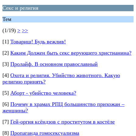
Секс и религия
Тем
(1/19)
>
>>
[1]
Товарищ! Будь вежлив!
[2]
Каким Должен быть секс верующего христианина?
[3]
Пролайф. В основном православный
[4]
Охота и религия. Убийство животного. Какую
религию принять?
[5]
Аборт - убийство человека?
[6]
Почему в храмах РПЦ большинство прихожан ‒
женщины?
[7]
Гей-оргия ксёндзов с проститутом в костёле
[8]
Пропаганда гомосексуализма