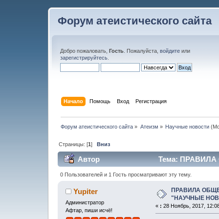
Форум атеистического сайта
Добро пожаловать,
Гость
. Пожалуйста,
войдите
или
зарегистрируйтесь
.
Начало
Помощь
Вход
Регистрация
Форум атеистического сайта
»
Атеизм
»
Научные новости
(Мо
Страницы: [
1
]
Вниз
Автор
Тема: ПРАВИЛА
(Прочитано 25210 раз)
0 Пользователей и 1 Гость просматривают эту тему.
ПРАВИЛА ОБЩЕ
Yupiter
"НАУЧНЫЕ НОВ
Администратор
«
:
28 Ноябрь, 2017, 12:0
Афтар, пиши исчё!