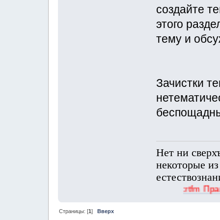
создайте те
этого разде
тему и обсу
Зачистки те
нетематиче
беспощадн
Нет ни сверх
некоторые из
естествознан
:rtfm Прав
Страницы: [
1
]
Вверх