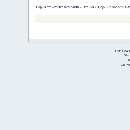
Форум атеистического сайта
»
Атеизм
»
Научные новости
(Мо
SMF 2.0.1
Simp
S
XHTM