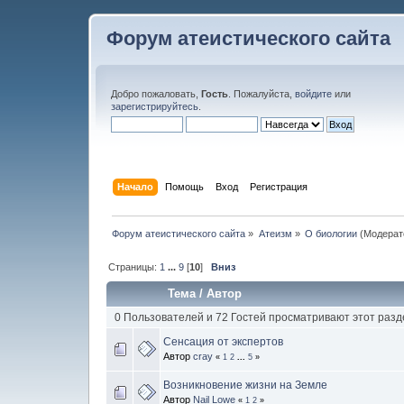
Форум атеистического сайта
Добро пожаловать,
Гость
. Пожалуйста,
войдите
или
зарегистрируйтесь
.
Начало
Помощь
Вход
Регистрация
Форум атеистического сайта
»
Атеизм
»
О биологии
(Модерат
Страницы:
1
...
9
[
10
]
Вниз
Тема
/
Автор
0 Пользователей и 72 Гостей просматривают этот разд
Сенсация от экспертов
Автор
cray
«
1
2
...
5
»
Возникновение жизни на Земле
Автор
Nail Lowe
«
1
2
»