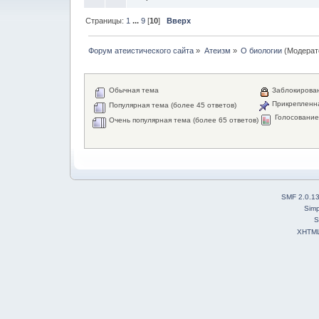
Страницы:
1
...
9
[
10
]
Вверх
Форум атеистического сайта
»
Атеизм
»
О биологии
(Модерат
Обычная тема
Заблокирова
Прикрепленн
Популярная тема (более 45 ответов)
Голосовани
Очень популярная тема (более 65 ответов)
SMF 2.0.1
Simp
S
XHTM