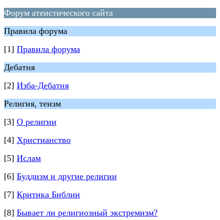
Форум атеистического сайта
Правила форума
[1]
Правила форума
Дебатня
[2]
Изба-Дебатня
Религия, теизм
[3]
О религии
[4]
Христианство
[5]
Ислам
[6]
Буддизм и другие религии
[7]
Критика Библии
[8]
Бывает ли религиозный экстремизм?