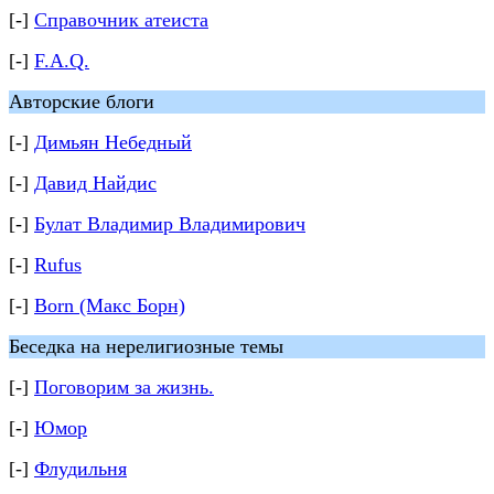
[-]
Справочник атеиста
[-]
F.A.Q.
Авторские блоги
[-]
Димьян Небедный
[-]
Давид Найдис
[-]
Булат Владимир Владимирович
[-]
Rufus
[-]
Born (Макс Борн)
Беседка на нерелигиозные темы
[-]
Поговорим за жизнь.
[-]
Юмор
[-]
Флудильня