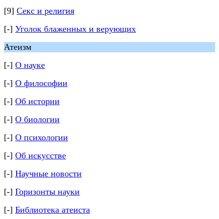
[9]
Секс и религия
[-]
Уголок блаженных и верующих
Атеизм
[-]
О науке
[-]
О философии
[-]
Об истории
[-]
О биологии
[-]
О психологии
[-]
Об искусстве
[-]
Научные новости
[-]
Горизонты науки
[-]
Библиотека атеиста