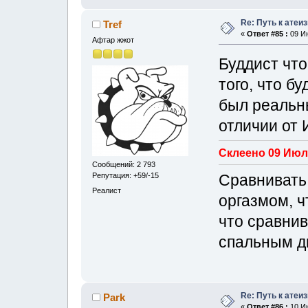
Re: Путь к атеи
Tref
«
Ответ #85 :
09 Ию
Афтар жжот
Буддист что
того, что б
был реальн
отличии от 
Склеено 09 Июль
Сообщений: 2 793
Сравнивать
Репутация: +59/-15
Реалист
оргазмом, ч
что сравнив
спальным д
Re: Путь к атеи
Park
«
Ответ #86 :
10 Ию