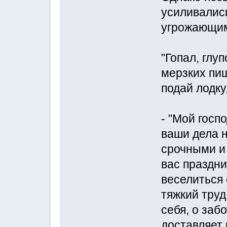
усиливалис
угрожающим
"Гопал, глу
мерзких пиш
подай лодку
- "Мой госп
ваши дела н
срочными и
вас праздни
веселиться 
тяжкий труд
себя, о заб
доставляет 