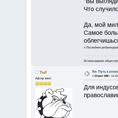
"Вы выгляди
Что случил
Да, мой мил
Самое больш
облегчишься
«
Последнее редактирова
Истина важнее обществе
Re: Путь к атеи
Tref
«
Ответ #89 :
14 Ию
Афтар жжот
Для индусов
православии