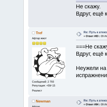
Не скажу.
Вдруг, ещё 
Re: Путь к атеи
Tref
«
Ответ #83 :
09 Ию
Афтар жжот
===Не скажу
Вдруг, ещё 
Неужели на
испражнени
Сообщений: 2 793
Репутация: +59/-15
Реалист
Re: Путь к атеи
Newman
«
Ответ #84 :
09 Ию
Афтар