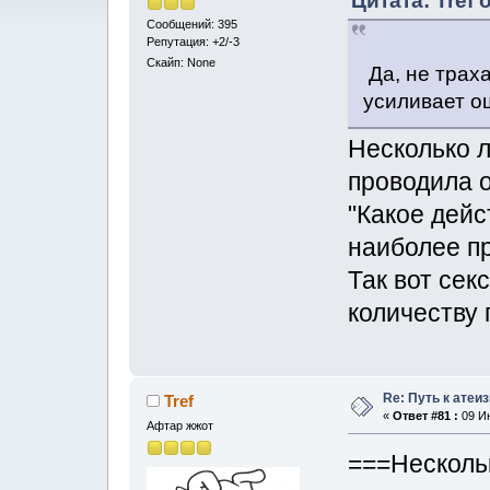
Цитата: Tref 
Сообщений: 395
Репутация: +2/-3
Скайп: None
Да, не траха
усиливает о
Несколько л
проводила о
"Какое дейс
наиболее п
Так вот сек
количеству
Re: Путь к атеи
Tref
«
Ответ #81 :
09 Ию
Афтар жжот
===Нескольк