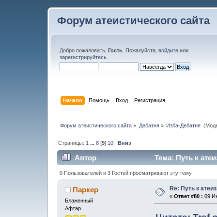
Форум атеистического сайта
Добро пожаловать,
Гость
. Пожалуйста,
войдите
или
зарегистрируйтесь
.
Начало
Помощь
Вход
Регистрация
Форум атеистического сайта
»
Дебатня
»
Изба-Дебатня 
(Мод
Страницы:
1
...
8
[
9
]
10
Вниз
Автор
Тема: Путь к атеи
0 Пользователей и 3 Гостей просматривают эту тему.
Re: Путь к атеи
Паркер
«
Ответ #80 :
09 Ию
Блаженный
Афтар