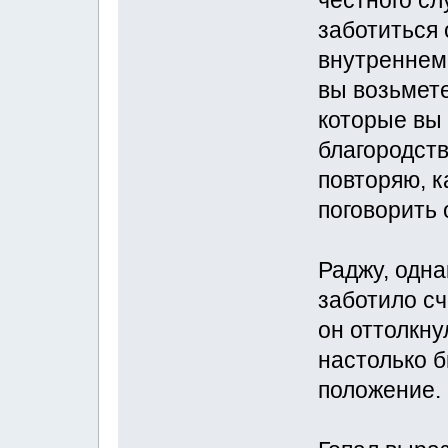
честного сл
заботиться 
внутреннем 
вы возьмете
которые вы
благородств
повторяю, к
поговорить 
Раджу, одна
заботило с
он оттолкну
настолько б
положение.