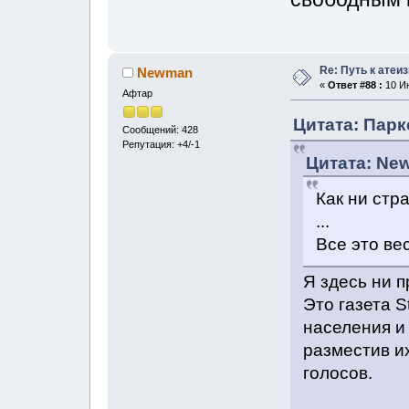
Re: Путь к атеи
Newman
«
Ответ #88 :
10 Ию
Афтар
Цитата: Парк
Сообщений: 428
Репутация: +4/-1
Цитата: New
Как ни стра
...
Все это ве
Я здесь ни п
Это газета S
населения и 
разместив и
голосов.