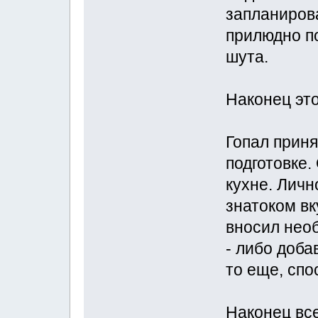
запланирова
прилюдно п
шута.
Наконец это
Гопал приня
подготовке.
кухне. Личн
знатоком вк
вносил необ
- либо доба
то еще, сп
Наконец все