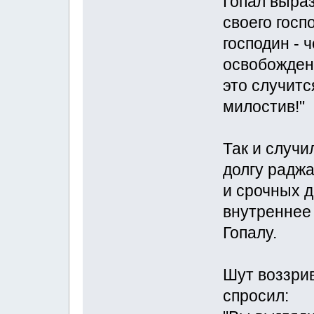
Гопал выра
своего госп
господин - 
освобожден
это случитс
милостив!"
Так и случи
долгу радж
и срочных д
внутреннее 
Гопалу.
Шут воззри
спросил: