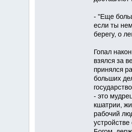
- "Еще боль
если ты не
берегу, о л
Гопал након
взялся за в
принялся р
больших дел
государство
- это мудре
кшатрии, жи
рабочий люд
устройстве
Богом, держ