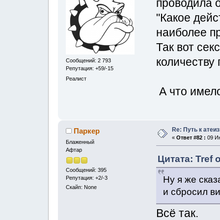
проводила о
"Какое дейс
наиболее п
Так вот сек
количеству 
Сообщений: 2 793
Репутация: +59/-15
Реалист
А что имел
Re: Путь к атеи
Паркер
«
Ответ #82 :
09 Ию
Блаженный
Афтар
Цитата: Tref 
Сообщений: 395
Ну я же сказ
Репутация: +2/-3
Скайп: None
и сбросил ви
Всё так.