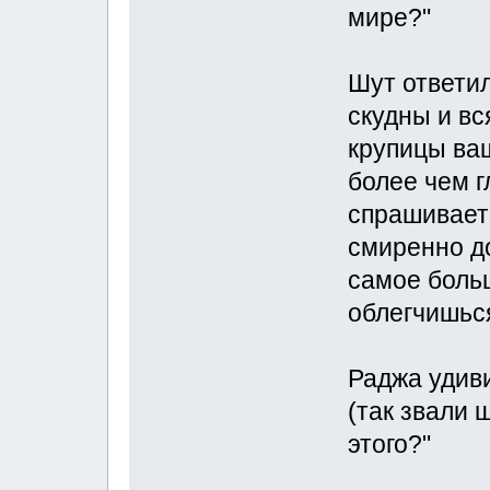
мире?"
Шут ответил
скудны и вс
крупицы ва
более чем г
спрашивает 
смиренно д
самое больш
облегчишься
Раджа удиви
(так звали 
этого?"