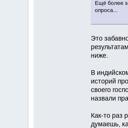
Ещё более з
опроса...
Это забавно
результатам
ниже.
В индийско
историй пр
своего госп
назвали пр
Как-то раз 
думаешь, к