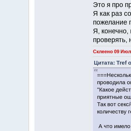
Это я про п
Я как раз с
пожелание п
Я, конечно,
проверять, 
Склеено 09 Июль
Цитата: Tref 
===Нескольк
проводила о
"Какое дейс
приятные о
Так вот секс
количеству 
А что имело