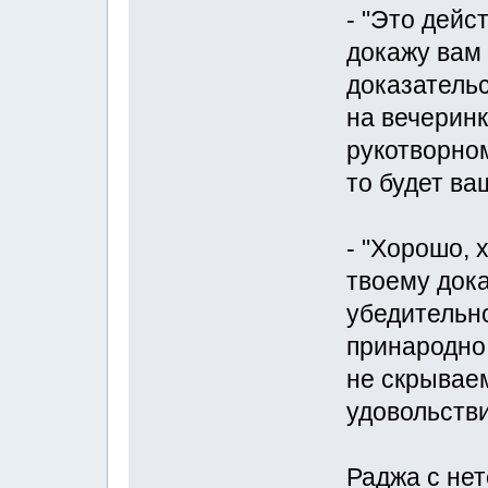
- "Это дейс
докажу вам 
доказательс
на вечеринк
рукотворном
то будет ва
- "Хорошо, 
твоему дока
убедительно
принародно 
не скрываем
удовольстви
Раджа с не