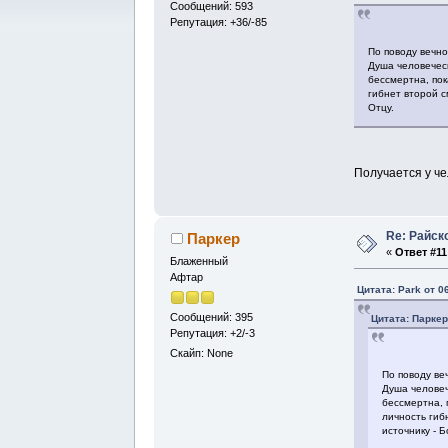
Сообщений: 593
Репутация: +36/-85
По поводу вечно
Душа человеческ
бессмертна, пок
гибнет второй с
Отцу.
Получается у че
Re: Райск
Паркер
«
Ответ #11
Блаженный
Афтар
Цитата: Park от 0
Сообщений: 395
Цитата: Паркер
Репутация: +2/-3
Скайп: None
По поводу ве
Душа человеч
бессмертна, 
личность гиб
источнику - Б