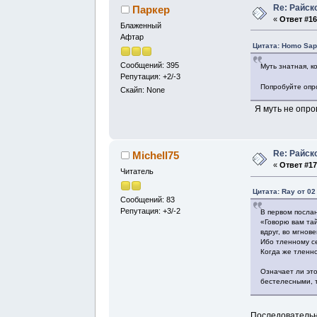
Re: Райск
Паркер
«
Ответ #16
Блаженный
Афтар
Цитата: Homo Sap
Сообщений: 395
Муть знатная, к
Репутация: +2/-3
Попробуйте оп
Скайп: None
Я муть не опро
Re: Райск
Michell75
«
Ответ #17
Читатель
Цитата: Ray от 02
Сообщений: 83
Репутация: +3/-2
В первом посла
«Говорю вам тай
вдруг, во мгнов
Ибо тленному с
Когда же тленно
Означает ли эт
бестелесными, 
Последовательн