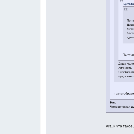
Цитата
По п
Душа
личн
бесс
души
Получае
Душа чело
личность.
С источни
представл
таким образо
Нет.
Человеческая ду
Ага, и что такое