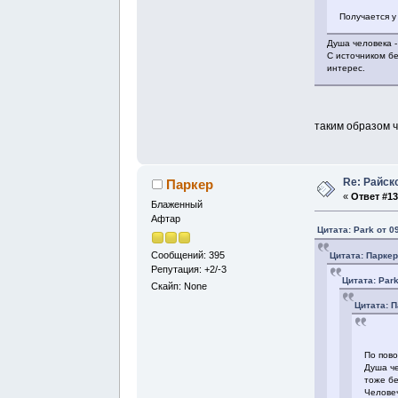
Получается у
Душа человека -
С источником б
интерес.
таким образом ч
Re: Райск
Паркер
«
Ответ #13
Блаженный
Афтар
Цитата: Park от 0
Сообщений: 395
Цитата: Паркер
Репутация: +2/-3
Цитата: Park
Скайп: None
Цитата: П
По пово
Душа че
тоже бе
Человеч