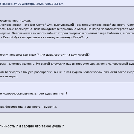
: Паркер от 06 Декабрь, 2024, 08:19:23 am
оводу вечности души.
 человеческая - это Бог-Святой Дух, выступающий носителем человеческой личности. Свят
ость тоже бессмертна, пока находится в гармонии с Богом. Но когда человек отвергает Бог
мертие. Человеческая личность гибнет второй смертью в огненом озере Забвения, а бес
 - Святой Дух - возвращается к своему источнику - Богу-Отцу.
тся у человека две души ? или душа состоит из двух частей?
века - сложное явление. Но в этой дискуссии нас интересуют два аспекта человеческой ду
ком бессмертия мы уже разобрались выше, а вот судьба человеческой личности после см
яет интерес.
м человеческая личность - это душа или нет ?
ша бессмертна, а личность - смертна.
 личность ? и заодно что такое душа ?