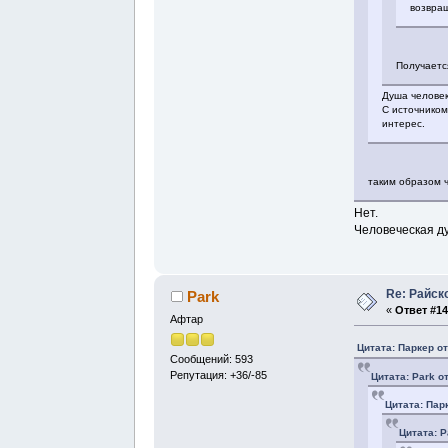
возвращ
Получаетс
Душа человек
С источником
интерес.
таким образом ч
Нет.
Человеческая ду
Re: Райск
Park
«
Ответ #14
Афтар
Цитата: Паркер от
Сообщений: 593
Репутация: +36/-85
Цитата: Park о
Цитата: Пар
Цитата: P