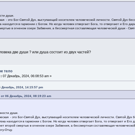
сти души.
ая - это Бог-Святой Дух, выступающий носителем человеческой личности. Святой Дух бес
а находится в гармонии с Богом. Но когда человек отвергает Бога, то отвергают и Его да
мертью в огненом озере Забвения, а бессмертная составляющая человеческой души - Святой
ловека две души ? или душа состоит из двух частей?
ое тело
 :
07 Декабрь, 2024, 06:08:53 am »
6 Декабрь, 2024, 14:15:57 pm
 от 06 Декабрь, 2024, 08:19:23 am
чности души.
еская - это Бог-Святой Дух, выступающий носителем человеческой личности. Святой Дух б
пока находится в гармонии с Богом. Но когда человек отвергает Бога, то отвергают и Его 
нет второй смертью в огненом озере Забвения, а бессмертная составляющая человеческой 
огу-Отцу.