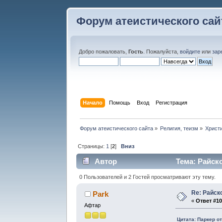
Форум атеистического сай
Добро пожаловать,
Гость
. Пожалуйста,
войдите
или
зар
Начало
Помощь
Вход
Регистрация
Форум атеистического сайта
»
Религия, теизм
»
Христ
Страницы:
1
[
2
]
Вниз
Автор
Тема: Райско
0 Пользователей и 2 Гостей просматривают эту тему.
Re: Райск
Park
«
Ответ #10
Афтар
Цитата: Паркер от