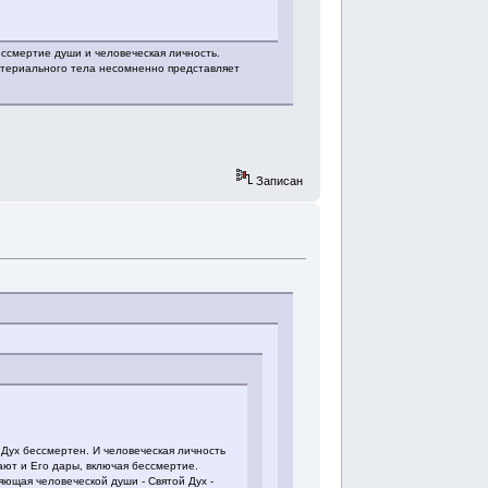
ессмертие души и человеческая личность.
атериального тела несомненно представляет
Записан
 Дух бессмертен. И человеческая личность
гают и Его дары, включая бессмертие.
яющая человеческой души - Святой Дух -