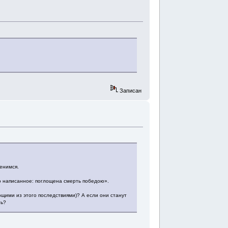
Записан
менимся.
во написанное: поглощена смерть победою».
щими из этого последствиями)? А если они станут
ть?