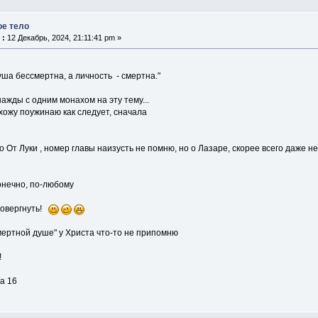
ое тело
 :
12 Декабрь, 2024, 21:11:41 pm »
ша бессмертна, а личность - смертна."
ажды с одним монахом на эту тему...
схожу поужинаю как следует, сначала
о От Луки , номер главы наизусть не помню, но о Лазаре, скорее всего даже н
онечно, по-любому
ровергнуть!
мертной душе" у Христа что-то не припомню
!
ва 16