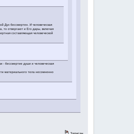
ой Дух бессмертен. И человеческая
а, то отвергают и Его дары, включая
смертная составляющая человеческой
ши - бессмертие души и человеческая
ерти материального тела несомненно
Записан