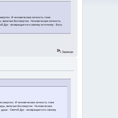
смертен. И человеческая личность тоже
ры, включая бессмертие. Человеческая личность
 Дух - возвращается к своему источнику - Богу-
Записан
ессмертен. И человеческая личность тоже
дары, включая бессмертие. Человеческая
души - Святой Дух - возвращается к своему