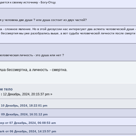
ается к своему источнику - Богу-Отцу.
я у человека две души ? или душа состоит из двух частей?
а - сложное явление. Но в этой дискуссии нас интересуют два аспекта человеческой души 
 бессмертия мы уже разобрались выше, а вот судьба человеческой личности после смерт
еловеческая личность - это душа или нет ?
ша бессмертна, а личность - смертна.
ое тело
 :
12 Декабрь, 2024, 20:15:37 pm »
 10 Декабрь, 2024, 18:22:01 pm
т 09 Декабрь, 2024, 16:31:12 pm
кер от 07 Декабрь, 2024, 06:08:53 am
ark от 06 Декабрь, 2024, 14:15:57 pm