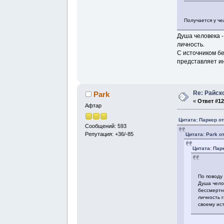
Получается у че
Душа человека -
личность.
С источником б
представляет и
Re: Райск
Park
«
Ответ #12
Афтар
Цитата: Паркер от
Сообщений: 593
Репутация: +36/-85
Цитата: Park о
Цитата: Пар
По поводу
Душа чело
бессмертна
личность 
своему ист