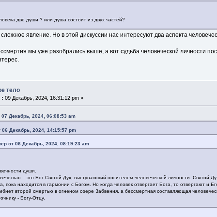
ловека две души ? или душа состоит из двух частей?
 сложное явление. Но в этой дискуссии нас интересуют два аспекта человече
ессмертия мы уже разобрались выше, а вот судьба человеческой личности по
нтерес.
ое тело
 :
09 Декабрь, 2024, 16:31:12 pm »
 07 Декабрь, 2024, 06:08:53 am
т 06 Декабрь, 2024, 14:15:57 pm
кер от 06 Декабрь, 2024, 08:19:23 am
 вечности души.
веческая - это Бог-Святой Дух, выступающий носителем человеческой личности. Святой Ду
, пока находится в гармонии с Богом. Но когда человек отвергает Бога, то отвергают и Е
гибнет второй смертью в огненом озере Забвения, а бессмертная составляющая человеческ
очнику - Богу-Отцу.