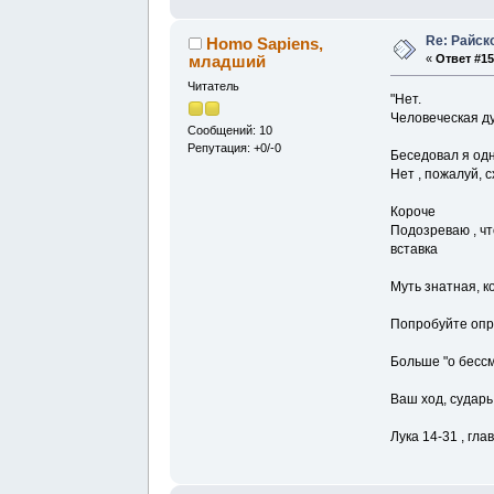
Re: Райск
Homo Sapiens,
младший
«
Ответ #15
Читатель
"Нет.
Человеческая ду
Сообщений: 10
Репутация: +0/-0
Беседовал я одн
Нет , пожалуй, 
Короче
Подозреваю , чт
вставка
Муть знатная, к
Попробуйте оп
Больше "о бесс
Ваш ход, сударь
Лука 14-31 , гла