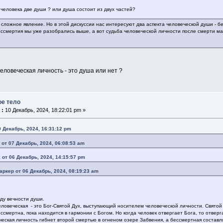
 человека две души ? или душа состоит из двух частей?
 сложное явление. Но в этой дискуссии нас интересуют два аспекта человеческой души - б
ессмертия мы уже разобрались выше, а вот судьба человеческой личности после смерти м
еловеческая личность - это душа или нет ?
ое тело
 :
10 Декабрь, 2024, 18:22:01 pm »
9 Декабрь, 2024, 16:31:12 pm
 от 07 Декабрь, 2024, 06:08:53 am
 от 06 Декабрь, 2024, 14:15:57 pm
аркер от 06 Декабрь, 2024, 08:19:23 am
ду вечности души.
ловеческая - это Бог-Святой Дух, выступающий носителем человеческой личности. Святой
ссмертна, пока находится в гармонии с Богом. Но когда человек отвергает Бога, то отвер
еская личность гибнет второй смертью в огненом озере Забвения, а бессмертная составл