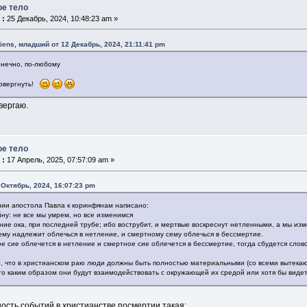
ое тело
 :
25 Декабрь, 2024, 10:48:23 am »
iens, младший от 12 Декабрь, 2024, 21:11:41 pm
онечно, по-любому
ровергнуть!
вергаю.
ое тело
 :
17 Апрель, 2025, 07:57:09 am »
 Октябрь, 2024, 16:07:23 pm
нии апостола Павла к коринфянам написано:
ну: не все мы умрем, но все изменимся
ение ока, при последней трубе; ибо вострубит, и мертвые воскреснут нетленными, а мы из
ему надлежит облечься в нетление, и смертному сему облечься в бессмертие.
е сие облечется в нетление и смертное сие облечется в бессмертие, тогда сбудется сло
о, что в христианском раю люди должны быть полностью материальными (со всеми вытекаю
то каким образом они будут взаимодействовать с окружающей их средой или хотя бы виде
ость событий в христианстве посмертии такая: