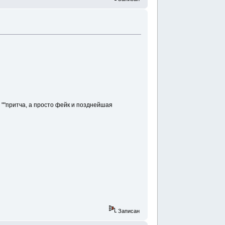
е ""притча, а просто фейк и позднейшая
Записан