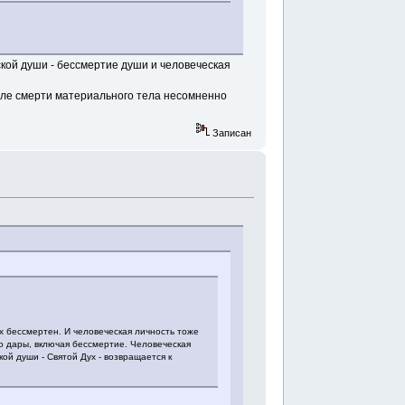
ской души - бессмертие души и человеческая
сле смерти материального тела несомненно
Записан
х бессмертен. И человеческая личность тоже
го дары, включая бессмертие. Человеческая
ой души - Святой Дух - возвращается к