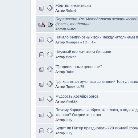
Жертвы инквизиции
Автор
Roland
Перенесено: Re: Методология исторической 
факты, тенденции.
Автор
Rufus
Начало религиозных войн между католиками 
Автор
Лимарев
«
1
2
...
4
»
Научный анализ книги Даниила
Автор
stalker
"Традиционные ценности"
Автор
Rufus
Где хранятся рукописи сочинений Тертуллиан
Автор
Проектор78
Мудрость Хозяйки богов
Автор
Vivekkk
Почему барщина и оброк это плохо, а подоход
хорошо? Очернительство.
Автор
Jury
Будет ли Питер праздновать 720 юбилей горо
Автор
Jury