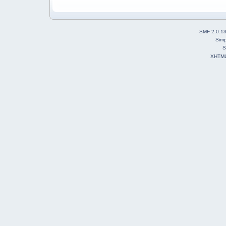
SMF 2.0.1
Simp
S
XHTM