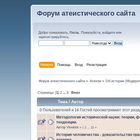
Форум атеистического сайта
Добро пожаловать,
Гость
. Пожалуйста,
войдите
или
зарегистрируйтесь
.
Начало
Помощь
Вход
Регистрация
Форум атеистического сайта
»
Атеизм
»
Об истории
(Модерат
Страницы: [
1
]
2
...
5
Вниз
Тема
/
Автор
0 Пользователей и 16 Гостей просматривают этот разд
Методология исторической науки: теории, ф
тенденции.
Автор
Vivekkk
«
1
2
...
22
»
История человечества - доказательство пр
атеизма.