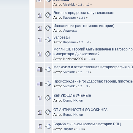
Автор
Vivekkk
«
1
2
...
12
»
Энгельс предрекал капут славянам
Автор
Караван
«
1
2
3
»
Изгнание из рая. (немного истории)
Автор
Андрюха
Заповеди
Автор
Караван
«
1
2
...
4
»
Мог ли Св. Георгий быть вовлечён в заговор п
императора Диоклетиана?
Автор NoName2020
«
1
2
3
»
Марксизм и отечественная историография о В
Автор
Vivekkk
«
1
2
...
11
»
Происхождение государства: теории, гипотезы
Автор
Vivekkk
«
1
2
...
9
»
ВЕРУЮЩИЕ УЧЕНЫЕ
Автор
Борис Ихлов
ОТ АНТИЧНОСТИ ДО ХОКИНГА
Автор
Борис Ихлов
Борьба с инакомыслием в истории РПЦ
Автор
Yupiter
«
1
2
3
»