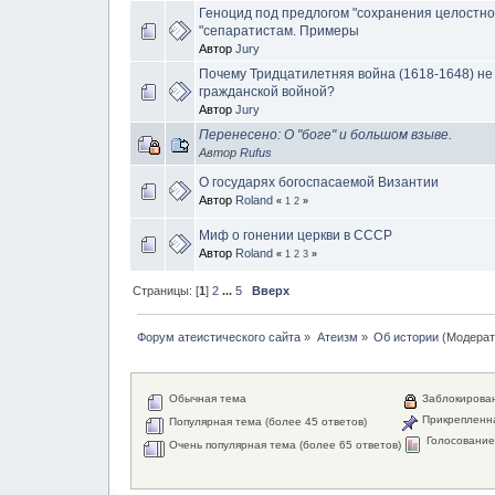
Геноцид под предлогом "сохранения целостно
"сепаратистам. Примеры
Автор
Jury
Почему Тридцатилетняя война (1618-1648) не
гражданской войной?
Автор
Jury
Перенесено: О "боге" и большом взыве.
Автор
Rufus
О государях богоспасаемой Византии
Автор
Roland
«
1
2
»
Миф о гонении церкви в СССР
Автор
Roland
«
1
2
3
»
Страницы: [
1
]
2
...
5
Вверх
Форум атеистического сайта
»
Атеизм
»
Об истории
(Модерат
Обычная тема
Заблокирова
Прикрепленн
Популярная тема (более 45 ответов)
Голосовани
Очень популярная тема (более 65 ответов)