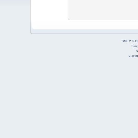
SMF 2.0.1
Simp
S
XHTM