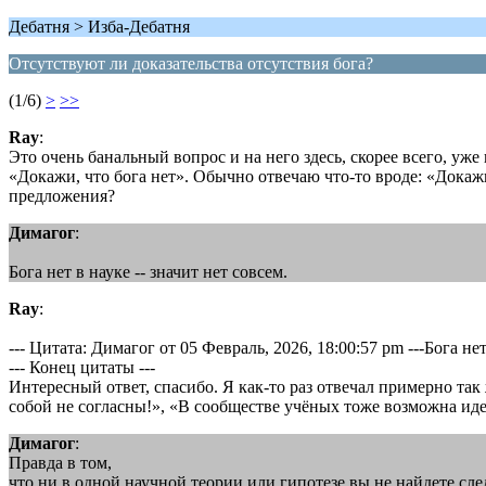
Дебатня > Изба-Дебатня
Отсутствуют ли доказательства отсутствия бога?
(1/6)
>
>>
Ray
:
Это очень банальный вопрос и на него здесь, скорее всего, у
«Докажи, что бога нет». Обычно отвечаю что-то вроде: «Докажи-
предложения?
Димагог
:
Бога нет в науке -- значит нет совсем.
Ray
:
--- Цитата: Димагог от 05 Февраль, 2026, 18:00:57 pm ---Бога нет
--- Конец цитаты ---
Интересный ответ, спасибо. Я как-то раз отвечал примерно та
собой не согласны!», «В сообществе учёных тоже возможна иде
Димагог
:
Правда в том,
что ни в одной научной теории или гипотезе вы не найдете с