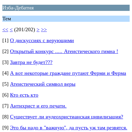
Изба-Дебатня
Тем
<<
<
(201/202)
>
>>
[1]
О дискуссиях с верующими
[2]
Открытый конкурс ..... Атеистического гимна !
[3]
Завтра не будет???
[4]
А вот некоторые граждане путают Ферми и Ферма
[5]
Атеистический символ веры
[6]
Кто есть кто
[7]
Антихрист и его печати.
[8]
Существует ли иудеохристианская цивилизация?
[9]
Это бы надо в "важную", да пусть уж там резвятся.