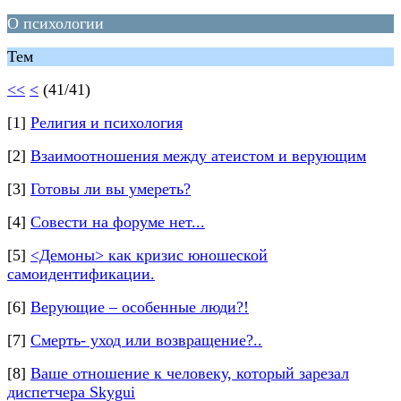
О психологии
Тем
<<
<
(41/41)
[1]
Религия и психология
[2]
Взаимоотношения между атеистом и верующим
[3]
Готовы ли вы умереть?
[4]
Совести на форуме нет...
[5]
<Демоны> как кризис юношеской
самоидентификации.
[6]
Верующие – особенные люди?!
[7]
Смерть- уход или возвращение?..
[8]
Ваше отношение к человеку, который зарезал
диспетчера Skygui