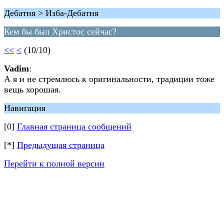
Дебатня > Изба-Дебатня
Кем бы был Христос сейчас?
<<
<
(10/10)
Vadim
:
А я и не стремлюсь к оригинальности, традиции тоже
вещь хорошая.
Навигация
[0]
Главная страница сообщений
[*]
Предыдущая страница
Перейти к полной версии