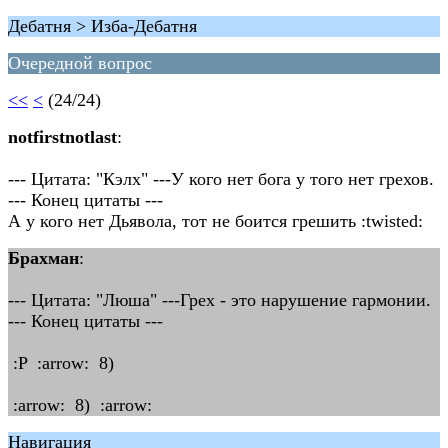
Дебатня > Изба-Дебатня
Очередной вопрос
<<
<
(24/24)
notfirstnotlast
:
--- Цитата: "Кэлх" ---У кого нет бога у того нет грехов.
--- Конец цитаты ---
А у кого нет Дьявола, тот не боится грешить :twisted:
Брахман
:
--- Цитата: "Люша" ---Грех - это нарушение гармонии.
--- Конец цитаты ---
:P :arrow: 8)
:arrow: 8) :arrow:
Навигация