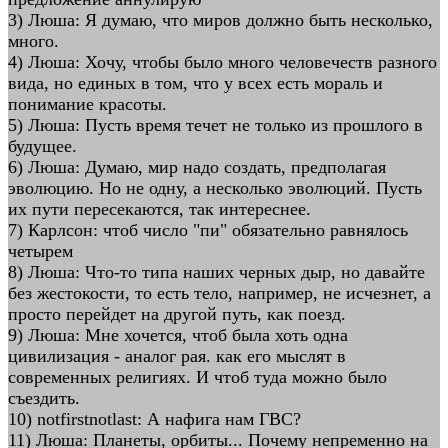
3) Люша: Я думаю, что миров должно быть несколько,
много.
4) Люша: Хочу, чтобы было много человечеств разного
вида, но единых в том, что у всех есть мораль и
понимание красоты.
5) Люша: Пусть время течет не только из прошлого в
будущее.
6) Люша: Думаю, мир надо создать, предполагая
эволюцию. Но не одну, а несколько эволюций. Пусть
их пути пересекаются, так интереснее.
7) Карлсон: чтоб число "пи" обязательно равнялось
четырем
8) Люша: Что-то типа наших черных дыр, но давайте
без жестокости, то есть тело, например, не исчезнет, а
просто перейдет на другой путь, как поезд.
9) Люша: Мне хочется, чтоб была хоть одна
цивилизация - аналог рая. как его мыслят в
современных религиях. И чтоб туда можно было
съездить.
10) notfirstnotlast: А нафига нам ГВС?
11) Люша: Планеты, орбиты... Почему непременно на