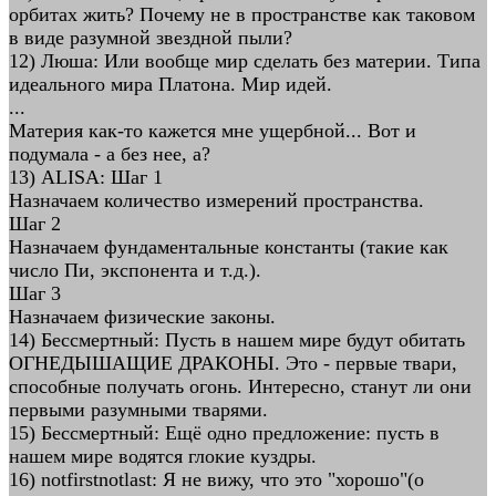
орбитах жить? Почему не в пространстве как таковом
в виде разумной звездной пыли?
12) Люша: Или вообще мир сделать без материи. Типа
идеального мира Платона. Мир идей.
...
Материя как-то кажется мне ущербной... Вот и
подумала - а без нее, а?
13) ALISA: Шаг 1
Назначаем количество измерений пространства.
Шаг 2
Назначаем фундаментальные константы (такие как
число Пи, экспонента и т.д.).
Шаг 3
Назначаем физические законы.
14) Бессмертный: Пусть в нашем мире будут обитать
ОГНЕДЫШАЩИЕ ДРАКОНЫ. Это - первые твари,
способные получать огонь. Интересно, станут ли они
первыми разумными тварями.
15) Бессмертный: Ещё одно предложение: пусть в
нашем мире водятся глокие куздры.
16) notfirstnotlast: Я не вижу, что это "хорошо"(о