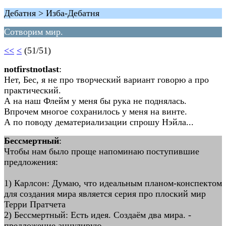
Дебатня > Изба-Дебатня
Сотворим мир.
<<
<
(51/51)
notfirstnotlast
:
Нет, Бес, я не про творческий вариант говорю а про
практический.
А на наш Флейм у меня бы рука не поднялась.
Впрочем многое сохранилось у меня на винте.
А по поводу дематериализации спрошу Нэйла...
Бессмертный
:
Чтобы нам было проще напоминаю поступившие
предложения:
1) Карлсон: Думаю, что идеальным планом-конспектом
для создания мира является серия про плоский мир
Терри Пратчета
2) Бессмертный: Есть идея. Создаём два мира. -
предложение аннулирую