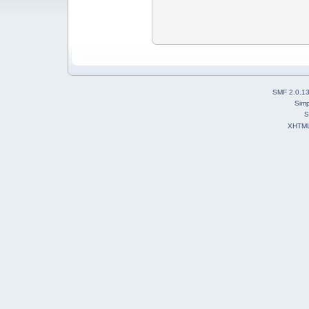
SMF 2.0.1
Simp
S
XHTM