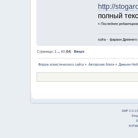
http://stoga
полный текс
«
Последнее редактирова
sufra - фараон Древнего 
Страницы:
1
...
63
[
64
]
Вверх
Форум атеистического сайта
»
Авторские блоги
»
Димьян Неб
SMF 2.0.1
Simp
S
XHTM