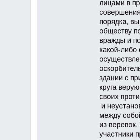
лицами в п
совершения
порядка, в
обществу п
вражды и п
какой-либо 
осуществле
оскорбител
здании с п
круга веру
своих прот
и неустано
между собо
из веревок.
участники п