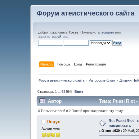
Форум атеистического сайта
Добро пожаловать,
Гость
. Пожалуйста,
войдите
или
зарегистрируйтесь
.
Начало
Помощь
Вход
Регистрация
Форум атеистического сайта
»
Авторские блоги
»
Димьян Неб
Страницы:
1
...
63
[
64
]
Вниз
Автор
Тема: Pussi Riot 
0 Пользователей и 2 Гостей просматривают эту тему.
Re: Pussi Riot -
Перун
помиловать
Афтар жжот
«
Ответ #630 :
29 Май, 20