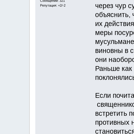
Сообщений: 321
через чур с
Репутация: +2/-2
объяснить, 
их действия
меры посуро
мусульмане
виновны в с
они наобор
Раньше как 
поклонялис
Если почит
священнико
встретить п
противных н
становитьс