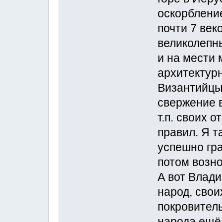
оскорблени
почти 7 век
великолепн
и на мести 
архитектур
Византийцы
свержение в
т.п. своих 
правил. Я т
успешно гр
потом возно
А вот Влади
народ, свои
покровитель
народа ещё 