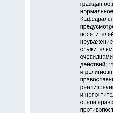
граждан об
нормальное
Кафедральн
предусмотр
посетителей
неуважение
служителям
очевидцами
действий; г
и религиоз
православн
реализован
и непочтит
основ нравс
противопос