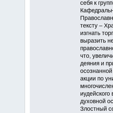
себя к груп
Кафедральн
Православн
тексту – Хр
изгнать тор
выразить н
православн
что, увелич
деяния и п
осознанной
акции по ун
многочисле
иудейского
духовной ос
Злостный с