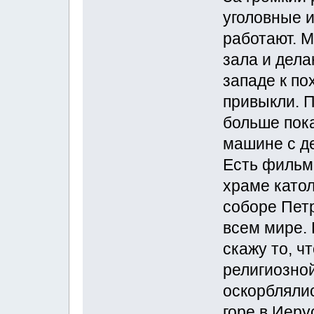
уголовные 
работают. М
зала и дела
западе к по
привыкли. П
больше пока
машине с де
Есть фильм 
храме катол
соборе Петр
всем мире.
скажу то, ч
религиозно
оскорблялис
горе в Иеру