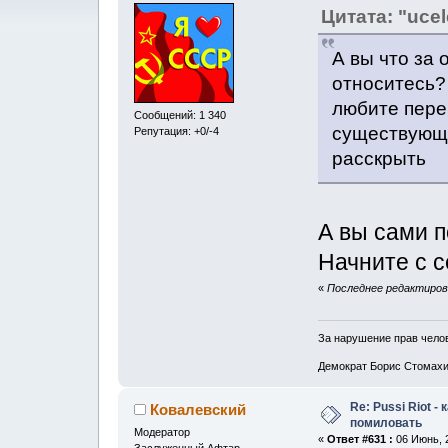
Цитата: "ucel
А вы что за 
относитесь?
любите пере
Сообщений: 1 340
существующе
Репутация: +0/-4
расскрыть
А вы сами 
Начните с с
«
Последнее редактирова
За нарушение прав челов
Демократ Борис Стомахин
Re: Pussi Riot -
Ковалевский
помиловать
Модератор
«
Ответ #631 :
06 Июнь, 2