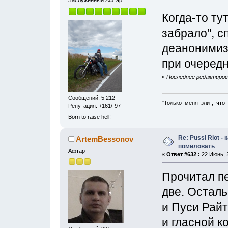
Заслуженный Афтар
Когда-то т
забрало", 
деанонимиз
при очеред
«
Последнее редактирова
Сообщений: 5 212
"Только меня злит, что
Репутация: +161/-97
Born to raise hell!
Re: Pussi Riot -
ArtemBessonov
помиловать
Афтар
«
Ответ #632 :
22 Июнь, 2
Прочитал п
две. Осталь
и Пуси Райт
и гласной 