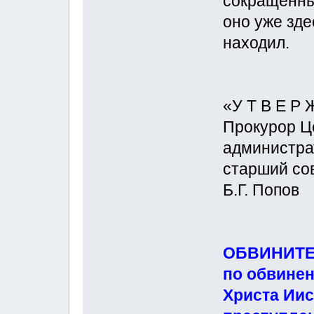
сокращённы
оно уже зде
находил.
«У Т В Е Р 
Прокурор Ц
администрат
старший со
Б.Г. Попов
ОБВИНИТЕ
по обвине
Христа Ии