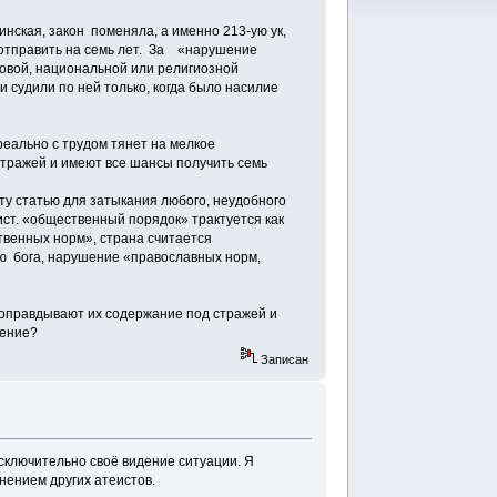
тинская, закон поменяла, а именно 213-ую ук,
 отправить на семь лет. За «нарушение
совой, национальной или религиозной
и судили по ней только, когда было насилие
реально с трудом тянет на мелкое
 стражей и имеют все шансы получить семь
ту статью для затыкания любого, неудобного
еист. «общественный порядок» трактуется как
твенных норм», страна считается
ию бога, нарушение «православных норм,
 оправдывают их содержание под стражей и
нение?
Записан
ключительно своё видение ситуации. Я
нением других атеистов.