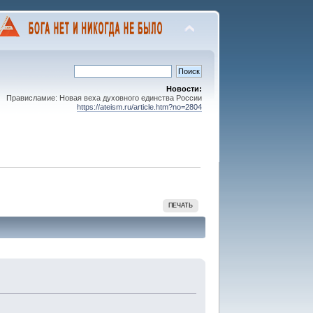
Новости:
Прависламие: Новая веха духовного единства России
https://ateism.ru/article.htm?no=2804
ПЕЧАТЬ