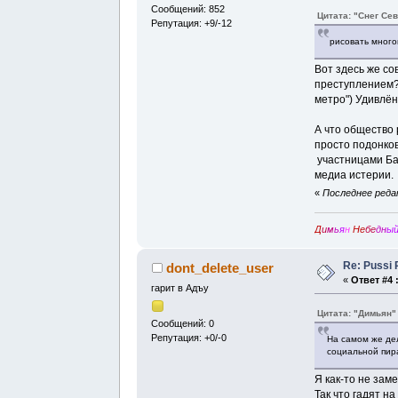
Сообщений: 852
Цитата: "Снег Се
Репутация: +9/-12
рисовать многом
Вот здесь же со
преступлением? 
метро") Удивлён 
А что общество 
просто подонко
участницами Ба
медиа истерии
«
Последнее редак
Д
и
м
ь
я
н
Не
бе
дн
ы
Re: Pussi 
dont_delete_user
«
Ответ #4 
гарит в Адъу
Цитата: "Димьян"
Сообщений: 0
Репутация: +0/-0
На самом же де
социальной пира
Я как-то не зам
Так что гадят н