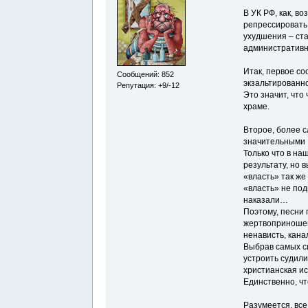
В УК РФ, как, в
репрессировать 
ухудшения – ст
административн
Итак, первое со
Сообщений: 852
экзальтированн
Репутация: +9/-12
Это значит, что 
храме.
Второе, более с
значительными
Только что в н
результату, но 
«власть» так же
«власть» не под
наказали…
Поэтому, песни 
жертвоприношен
ненависть, кана
Выбрав самых си
устроить судил
христианская ис
Единственно, чт
Разумеется, все