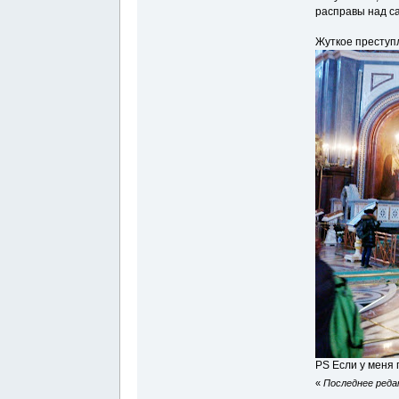
расправы над с
Жуткое преступл
PS Если у меня 
«
Последнее редак