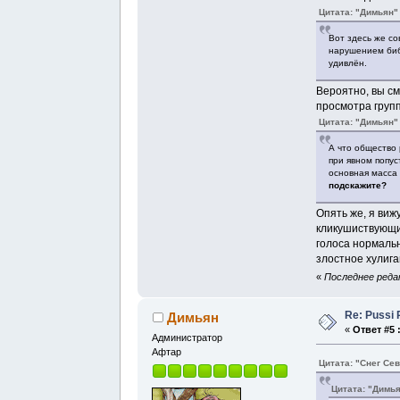
Цитата: "Димьян"
Вот здесь же со
нарушением библ
удивлён.
Вероятно, вы см
просмотра групп
Цитата: "Димьян"
А что общество 
при явном попус
основная масса
подскажите?
Опять же, я ви
кликушиствующим
голоса нормальн
злостное хулига
«
Последнее редак
Re: Pussi 
Димьян
«
Ответ #5 
Администратор
Афтар
Цитата: "Снег Се
Цитата: "Димь