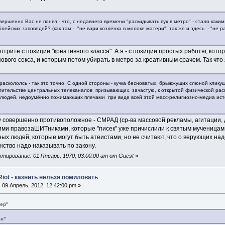
вершенно Вас не понял - что, с недавнего времени "раскидывать пух в метро" - стало как
ейских заповедей? (как там - "не вари козлёнка в молоке матери", так же и здесь - "не ра
отрите с позиции "креативного класса". А я - с позиции простых работяг, кот
ового секса, и которым потом убирать в метро за креативным срачем. Так что
раскололсь - так это точно. С одной стороны - кучка бесноватых, брыжжущих слюной кликуш
тительстве центральных телеканалов призывающих, зачастую, к открытой физической расп
 людей, недоумённо пожимающих плечами при виде всей этой масс-религиозно-медиа ис
жу совершенно противоположное - СМРАД (ср-ва массовой рекламы, агитации
и правозаШИТниками, которые "писек" уже причислили к святым мученицам... э
ых людей, которые могут быть атеистами, но не считают, что о верующих надо
нство надо наказывать по закону.
тирование: 01 Январь, 1970, 03:00:00 am от Guest
»
Riot - казнить нельзя помиловать
:
09 Апрель, 2012, 12:42:00 pm »
вер"
ян"