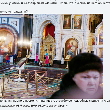
амыми убогими и беззащитным членами… извините, пуссями нашего обществ
ени, не правда ли? :
появится немного времени, я напишу о этом более подробную статью на А-са
тирование: 01 Январь, 1970, 03:00:00 am от Guest
»