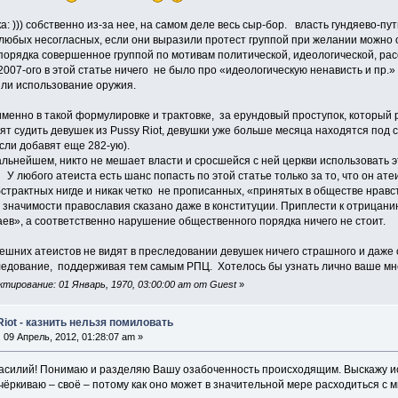
а: ))) собственно из-за нее, на самом деле весь сыр-бор. власть гундяево-пу
ь любых несогласных, если они выразили протест группой при желании можно
порядка совершенное группой по мотивам политической, идеологической, ра
2007-ого в этой статье ничего не было про «идеологическую ненависть и пр.» 
или использование оружия.
именно в такой формулировке и трактовке, за ерундовый проступок, который 
тят судить девушек из Pussy Riot, девушки уже больше месяца находятся под
сли добавят еще 282-ую).
альнейшем, никто не мешает власти и сросшейся с ней церкви использовать э
 У любого атеиста есть шанс попасть по этой статье только за то, что он ат
страктных нигде и никак четко не прописанных, «принятых в обществе нравс
о значимости православия сказано даже в конституции. Приплести к отрицан
аев», а соответственно нарушение общественного порядка ничего не стоит.
ешних атеистов не видят в преследовании девушек ничего страшного и даже
ледование, поддерживая тем самым РПЦ. Хотелось бы узнать лично ваше м
тирование: 01 Январь, 1970, 03:00:00 am от Guest
»
Riot - казнить нельзя помиловать
:
09 Апрель, 2012, 01:28:07 am »
Василий! Понимаю и разделяю Вашу озабоченность происходящим. Выскажу ис
ёркиваю – своё – потому как оно может в значительной мере расходиться с м