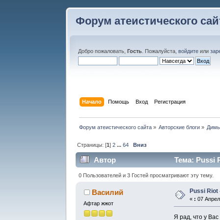
Форум атеистического сай
Добро пожаловать,
Гость
. Пожалуйста,
войдите
или
зар
Начало
Помощь
Вход
Регистрация
Форум атеистического сайта
»
Авторские блоги
»
Димь
Страницы: [
1
]
2
...
64
Вниз
Автор
Тема: Pussi 
0 Пользователей и 3 Гостей просматривают эту тему.
Pussi Riot
Василий
«
:
07 Апрель
Афтар жжот
Я рад, что у Ва