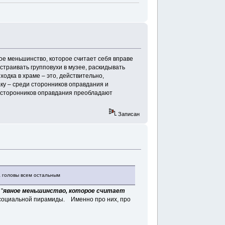
ное меньшинство, которое считает себя вправе
страивать групповухи в музее, раскидывать
ыходка в храме – это, действительно,
ку – среди сторонников оправдания и
ди сторонников оправдания преобладают
Записан
на головы всем остальным
"
явное меньшинство, которое считает
у социальной пирамиды. Именно про них, про