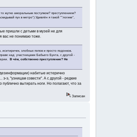
им то жутко аморальным поступком? преступлением?
скидывай пух в метро") Удивлён я такой ""логике",
орые пришли с детьми в музей не для
 я вас не понимаю тоже.
, иситиричек, злобных попов и просто подонков,
раве над участницами Бабьего Бунта, с другой -
терии.
В чём, собственно преступление? Не
, дезинформации) набитые истерично
-э, "узницам совести". А с другой - редкие
 публично вытирать ноги. Но полагают, что за
Записан