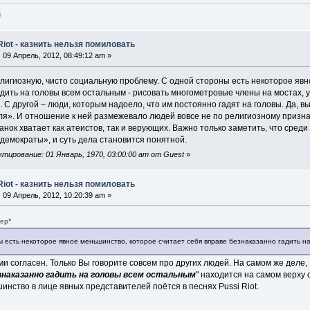
й
Riot - казнить нельзя помиловать
:
09 Апрель, 2012, 08:49:12 am »
елигиозную, чисто социальную проблему. С одной стороны есть некоторое яв
дить на головы всем остальным - рисовать многометровые члены на мостах, у
п. С другой – люди, которым надоело, что им постоянно гадят на головы. Да, в
ля». И отношение к ней размежевало людей вовсе не по религиозному призна
анок хватает как атеистов, так и верующих. Важно только заметить, что сре
демократы», и суть дела становится понятной.
тирование: 01 Январь, 1970, 03:00:00 am от Guest
»
Riot - казнить нельзя помиловать
:
09 Апрель, 2012, 10:20:39 am »
вер"
ы есть некоторое явное меньшинство, которое считает себя вправе безнаказанно гадить 
и согласен. Только Вы говорите совсем про других людей. На самом же деле, 
езнаказанно гадить на головы всем остальным
" находится на самом верх
инство в лице явных представителей поётся в песнях Pussi Riot.