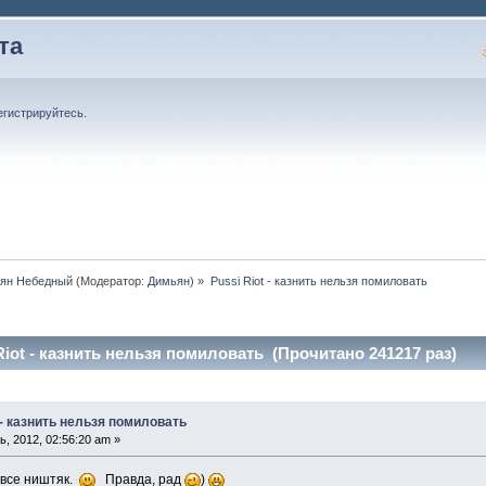
та
егистрируйтесь
.
ян Небедный
(Модератор:
Димьян
) »
Pussi Riot - казнить нельзя помиловать
Riot - казнить нельзя помиловать (Прочитано 241217 раз)
 - казнить нельзя помиловать
, 2012, 02:56:20 am »
с все ништяк.
Правда, рад
)