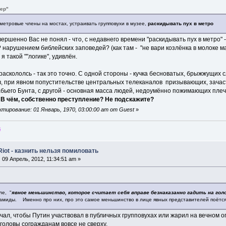
вер"
етровые члены на мостах, устраивать групповухи в музее,
раскидывать пух в метро
вершенно Вас не понял - что, с недавнего времени "раскидывать пух в метро"
нарушением библейских заповедей? (как там - "не вари козлёнка в молоке мат
я такой ""логике", удивлён.
раскололсь - так это точно. С одной стороны - кучка бесноватых, брыжжущих 
в, при явном попустительстве центральных телеканалов призывающих, зачас
бьего Бунта, с другой - основная масса людей, недоумённо пожимающих плеч
.
В чём, собственно преступление? Не подскажите?
тирование: 01 Январь, 1970, 03:00:00 am от Guest
»
й
Riot - казнить нельзя помиловать
:
09 Апрель, 2012, 11:34:51 am »
ле, "
явное меньшинство, которое считает себя вправе безнаказанно гадить на го
миды. Именно про них, про это самое меньшинство в лице явных представителей поётся в
ечал, чтобы Путин участвовал в публичных групповухах или жарил на вечном о
а головы согражданам вовсе не сверху.