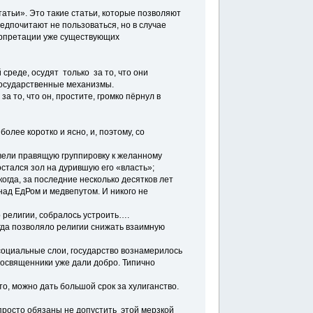
татьи». Это такие статьи, которые позволяют
едпочитают не пользоваться, но в случае
терпретации уже существующих
 среде, осудят только за то, что они
 государственные механизмы.
за то, что он, простите, громко пёрнул в
лее коротко и ясно, и, поэтому, со
вели правящую группировку к желанному
стался зол на дурившую его «власть»;
когда, за последние несколько десятков лет
над ЕдРом и медвепутом. И никого не
 религии, собралось устроить….
да позволяло религии снижать взаимную
социальные слои, государство вознамерилось
освященники уже дали добро. Типично
ато, можно дать большой срок за хулиганство.
 просто обязаны не допустить этой мерзкой