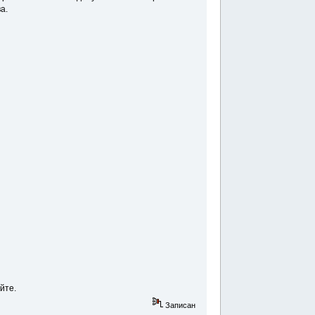
а.
йте.
Записан