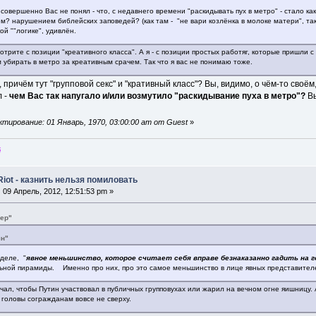
 совершенно Вас не понял - что, с недавнего времени "раскидывать пух в метро" - стало к
м? нарушением библейских заповедей? (как там - "не вари козлёнка в молоке матери", так 
ой ""логике", удивлён.
отрите с позиции "креативного класса". А я - с позиции простых работяг, которые пришли с
 убирать в метро за креативным срачем. Так что я вас не понимаю тоже.
 причём тут "групповой секс" и "кративный класс"? Вы, видимо, о чём-то своё
л -
чем Вас так напугало и/или возмутило "раскидывание пуха в метро"?
В
тирование: 01 Январь, 1970, 03:00:00 am от Guest
»
й
Riot - казнить нельзя помиловать
:
09 Апрель, 2012, 12:51:53 pm »
вер"
ян"
деле, "
явное меньшинство, которое считает себя вправе безнаказанно гадить на 
ьной пирамиды. Именно про них, про это самое меньшинство в лице явных представителей 
ечал, чтобы Путин участвовал в публичных групповухах или жарил на вечном огне яишницу.
а головы согражданам вовсе не сверху.