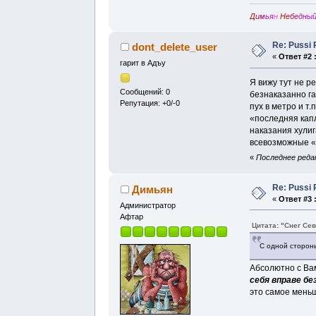
Д
и
м
ь
я
н
Не
бе
дн
ы
Re: Pussi 
dont_delete_user
«
Ответ #2 
гарит в Адъу
Я вижу тут не р
Сообщений: 0
безнаказанно га
Репутация: +0/-0
пух в метро и т.
«последняя кап
наказания хулиг
всевозможные «
«
Последнее редак
Re: Pussi 
Димьян
«
Ответ #3 
Администратор
Афтар
Цитата: "Снег Се
С одной сторон
Абсолютно с Вам
себя вправе б
это самое меньш