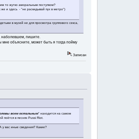
аким то жутко аморальным поступком?
же и здесь - "не раскидывай пух в метро")
 детьми в музей не для просмотра группового секса,
м, наболевшем, пишите.
ы мне объясните, может быть я тогда пойму
Записан
головы всем остальным
" находится на самом
поётся в песнях Pussi Riot.
 А у вас иные сведения? Какие?