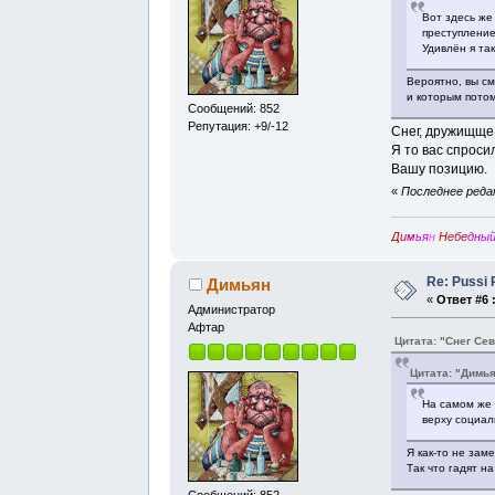
Вот здесь же
преступление
Удивлён я так
Вероятно, вы см
и которым потом
Сообщений: 852
Репутация: +9/-12
Снег, дружищще,
Я то вас спроси
Вашу позицию.
«
Последнее редак
Д
и
м
ь
я
н
Не
бе
дн
ы
Re: Pussi 
Димьян
«
Ответ #6 
Администратор
Афтар
Цитата: "Снег Се
Цитата: "Димь
На самом же 
верху социал
Я как-то не зам
Так что гадят н