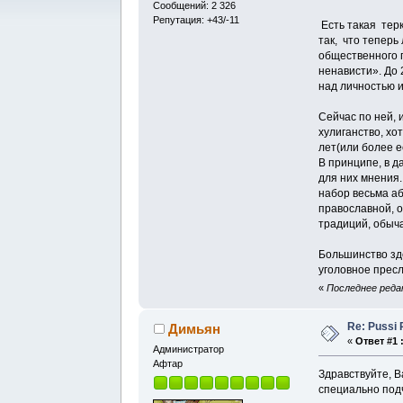
Сообщений: 2 326
Репутация: +43/-11
Есть такая терк
так, что тепер
общественного 
ненависти». До 
над личностью 
Сейчас по ней, 
хулиганство, хо
лет(или более е
В принципе, в д
для них мнения.
набор весьма аб
православной, 
традиций, обыч
Большинство зд
уголовное прес
«
Последнее редак
Re: Pussi 
Димьян
«
Ответ #1 
Администратор
Афтар
Здравствуйте, 
специально подч