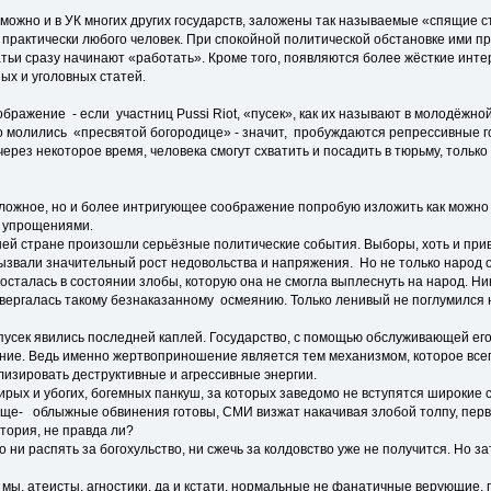
озможно и в УК многих других государств, заложены так называемые «спящие с
практически любого человек. При спокойной политической обстановке ими пр
атьи сразу начинают «работать». Кроме того, появляются более жёсткие ин
ых и уголовных статей.
ображение - если участниц Pussi Riot, «пусек», как их называют в молодёжной
о молились «пресвятой богородице» - значит, пробуждаются репрессивные
через некоторое время, человека смогут схватить и посадить в тюрьму, только 
ложное, но и более интригующее соображение попробую изложить как можно бо
 упрощениями.
ашей стране произошли серьёзные политические события. Выборы, хоть и при
вызвали значительный рост недовольства и напряжения. Но не только народ о
 осталась в состоянии злобы, которую она не смогла выплеснуть на народ. Ни
вергалась такому безнаказанному осмеянию. Только ленивый не поглумился 
пусек явились последней каплей. Государство, с помощью обслуживающей его
ие. Ведь именно жертвоприношение является тем механизмом, которое всег
лизировать деструктивные и агрессивные энергии.
рых и убогих, богемных панкуш, за которых заведомо не вступятся широкие 
ище- облыжные обвинения готовы, СМИ визжат накачивая злобой толпу, перв
тория, не правда ли?
о ни распять за богохульство, ни сжечь за колдовство уже не получится. Но з
 мы, атеисты, агностики, да и кстати, нормальные не фанатичные верующие,