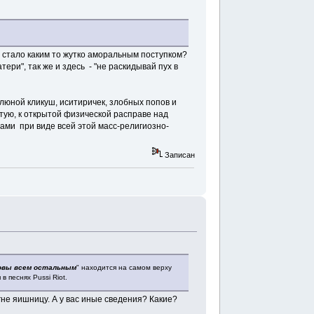
 - стало каким то жутко аморальным поступком?
ери", так же и здесь - "не раскидывай пух в
слюной кликуш, иситиричек, злобных попов и
тую, к открытой физической расправе над
ами при виде всей этой масс-религиозно-
Записан
ловы всем остальным
" находится на самом верху
 песнях Pussi Riot.
гне яишницу. А у вас иные сведения? Какие?