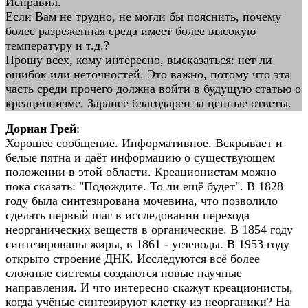
Исправил.
Если Вам не трудно, не могли бы пояснить, почему
более разреженная среда имеет более высокую
температуру и т.д.?
Прошу всех, кому интересно, высказаться: нет ли
ошибок или неточностей. Это важно, потому что эта
часть среди прочего должна войти в будущую статью о
креационизме. Заранее благодарен за ценные ответы.
Дориан Грей
:
Хорошее сообщение. Информативное. Вскрывает и
белые пятна и даёт информацию о существующем
положении в этой области. Креационистам можно
пока сказать: "Подождите. То ли ещё будет". В 1828
году была синтезирована мочевина, что позволило
сделать первый шаг в исследовании перехода
неорганических веществ в органические. В 1854 году
синтезированы жиры, в 1861 - углеводы. В 1953 году
открыто строение ДНК. Исследуются всё более
сложные системы создаются новые научные
направления. И что интересно скажут креационисты,
когда учёные синтезируют клетку из неорганики? На