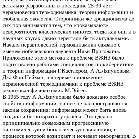
детально разработаны в последние 25-30 лет:
неравновесная термодинамика, теории информации и
глобальная экология. Сторонники же креационизма до
сих пор занимаются тем, что «показывают»
невероятность классических гипотез, тогда как они и в
научных кругах давно перестали быть актуальными.
Начало неравновесной термодинамики связано с
именем нобелевского лауреата Ильи Пригожина.
Приложение этого метода к проблеме ВЖНЗ было
подготовлено работами специалистов по кибернетике
и теории информации Г.Кастлером, А.А.Ляпуновым,
Дж. Фон Нейман, а впервые приложение
неравновесной термодинамики к проблеме ВЖНЗ
реализовал физикохимик М.Эйген.
В 1965 году А.А.Ляпуновым было доказано особое
свойство информации: на нее не распространяются
законы сохранения; информация может быть вновь
создана и безвозвратно утрачена. Это сделало
принципиально возможным прогрессивную
биохимическую и биологическую эволюцию, в
процессе которой возникает и исчезает информация. В