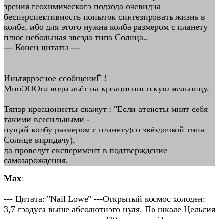
зрения геохимического подхода очевидна
бесперспективность попыток синтезировать жизнь в
колбе, ибо для этого нужна колба размером с планету
плюс небольшая звезда типа Солнца..
--- Конец цитаты ---
Иньтяррэсное сообщениЁ !
МноОООго воды льёт на креационистскую мельницу.
Тяпэр креацонисты скажут : "Если атеисты мнят себя
такими всесильными -
пущай колбу размером с планету(со звёздочкой типа
Солнце впридачу),
да проведут експеримент в подтверждение
самозарождения.
Max
:
--- Цитата: "Nail Lowe" ---Открытый космос холоден:
3,7 градуса выше абсолютного нуля. По шкале Цельсия