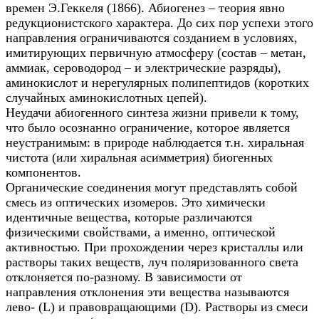
времен Э.Геккеля (1866). Абиогенез – теория явно
редукционистского характера. До сих пор успехи этого
направления ограничиваются созданием в условиях,
имитирующих первичную атмосферу (состав – метан,
аммиак, сероводород – и электрические разряды),
аминокислот и нерегулярных полипептидов (коротких
случайных аминокислотных цепей).
Неудачи абиогенного синтеза жизни привели к тому,
что было осознанно ограничение, которое является
неустранимым: в природе наблюдается т.н. хиральная
чистота (или хиральная асимметрия) биогенных
компонентов.
Органические соединения могут представлять собой
смесь из оптических изомеров. Это химически
идентичные вещества, которые различаются
физическими свойствами, а именно, оптической
активностью. При прохождении через кристаллы или
растворы таких веществ, луч поляризованного света
отклоняется по-разному. В зависимости от
направления отклонения эти вещества называются
лево- (L) и правовращающими (D). Растворы из смеси