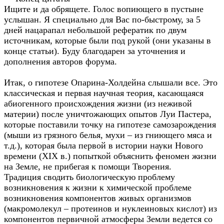
Ищите и да обрящете. Голос вопиющего в пустыне
услышан. Я специально для Вас по-быстрому, за 5
дней нацарапал небольшой рефератик по двум
источникам, которые были под рукой (они указаны в
конце статьи). Буду благодарен за уточнения и
дополнения авторов форума.
Итак, о гипотезе Опарина-Холдейна слышали все. Это
классическая и первая научная теория, касающаяся
абиогенного происхождения жизни (из неживой
материи) после уничтожающих опытов Луи Пастера,
которые поставили точку на гипотезе самозарождения
(мыши из грязного белья, мухи – из гниющего мяса и
т.д.), которая была первой в истории науки Нового
времени (XIX в.) попыткой объяснить феномен жизни
на Земле, не прибегая к помощи Творения.
Традиция сводить биологическую проблему
возникновения к жизни к химической проблеме
возникновения компонентов живых организмов
(макромолекул – протеинов и нуклеиновых кислот) из
компонентов первичной атмосферы Земли ведется со