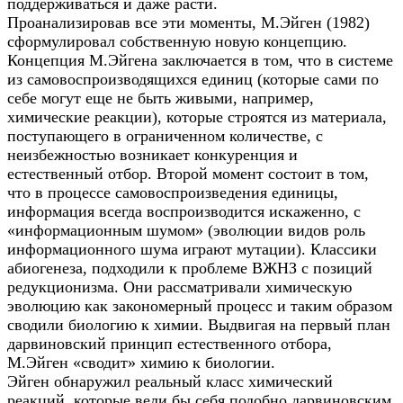
поддерживаться и даже расти.
Проанализировав все эти моменты, М.Эйген (1982)
сформулировал собственную новую концепцию.
Концепция М.Эйгена заключается в том, что в системе
из самовоспроизводящихся единиц (которые сами по
себе могут еще не быть живыми, например,
химические реакции), которые строятся из материала,
поступающего в ограниченном количестве, с
неизбежностью возникает конкуренция и
естественный отбор. Второй момент состоит в том,
что в процессе самовоспроизведения единицы,
информация всегда воспроизводится искаженно, с
«информационным шумом» (эволюции видов роль
информационного шума играют мутации). Классики
абиогенеза, подходили к проблеме ВЖНЗ с позиций
редукционизма. Они рассматривали химическую
эволюцию как закономерный процесс и таким образом
сводили биологию к химии. Выдвигая на первый план
дарвиновский принцип естественного отбора,
М.Эйген «сводит» химию к биологии.
Эйген обнаружил реальный класс химический
реакций, которые вели бы себя подобно дарвиновским