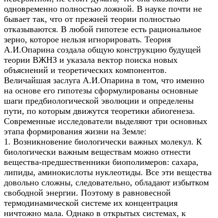
одновременно полностью ложной. В науке почти не
бывает так, что от прежней теории полностью
отказываются. В любой гипотезе есть рациональное
зерно, которое нельзя игнорировать. Теория
А.И.Опарина создала общую конструкцию будущей
теории ВЖНЗ и указала вектор поиска новых
объяснений и теоретических компонентов.
Величайшая заслуга А.И.Опарина в том, что именно
на основе его гипотезы сформулированы основные
шаги предбиологической эволюции и определены
пути, по которым движутся теоретики абиогенеза.
Современные исследователи выделяют три основных
этапа формирования жизни на Земле:
1. Возникновение биологически важных молекул. К
биологически важным веществам можно отнести
вещества-предшественники биополимеров: сахара,
липиды, аминокислоты нуклеотиды. Все эти вещества
довольно сложны, следовательно, обладают избытком
свободной энергии. Поэтому в равновесной
термодинамической системе их концентрация
ничтожно мала. Однако в открытых системах, к