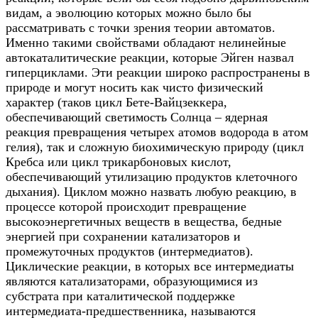
видам, а эволюцию которых можно было бы
рассматривать с точки зрения теории автоматов.
Именно такими свойствами обладают нелинейные
автокаталитические реакции, которые Эйген назвал
гиперциклами. Эти реакции широко распространены в
природе и могут носить как чисто физический
характер (таков цикл Бете-Вайцзеккера,
обеспечивающий светимость Солнца – ядерная
реакция превращения четырех атомов водорода в атом
гелия), так и сложную биохимическую природу (цикл
Кребса или цикл трикарбоновых кислот,
обеспечивающий утилизацию продуктов клеточного
дыхания). Циклом можно назвать любую реакцию, в
процессе которой происходит превращение
высокоэнергетичных веществ в вещества, бедные
энергией при сохранении катализаторов и
промежуточных продуктов (интермедиатов).
Циклические реакции, в которых все интермедиаты
являются катализаторами, образующимися из
субстрата при каталитической поддержке
интермедиата-предшественника, называются