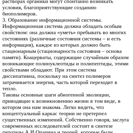
растворах органики могут спонтанно возникать
условия, благоприятствующие созданию
биополимеров.
3. Образование информационной системы.
Информационная система должна обладать особым
свойством: она должна «уметь» пребывать во многих
состояниях (различные состояния системы – и есть
информация), каждое из которых должно быть
стационарным (стационарность состояния – основа
памяти). Коацерваты, содержащие случайным образом
возникающие полинуклеотиды и полипептиды, этими
свойствами обладают. При этом система
диссипативна, поскольку на синтез полимеров
затрачивается энергия, часть которой переходит в
тепло.
Таковы основные шаги абиогенной эволюции,
приводящие к возникновению жизни в том виде, в
котором она нам знакома. Легко видеть, что
концептуальный каркас теории не претерпел
существенных изменений. Собственно говоря, заслуга
современных исследователей состоит в синтезе
гипотезы А.И.Опарина и теорий, которые были