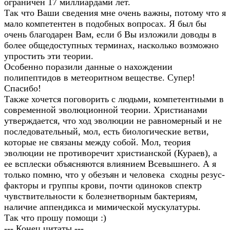
ограничен 17 миллиардами лет.
Так что Ваши сведения мне очень важны, потому что я
мало компетентен в подобных вопросах. Я был бы
очень благодарен Вам, если б Вы изложили доводы в
более общедоступных терминах, насколько возможно
упростить эти теории.
Особенно поразили данные о нахождении
полипептидов в метеоритном веществе. Супер!
Спасибо!
Также хочется поговорить с людьми, компетентными в
современной эволюционной теории. Христианами
утверждается, что ход эволюции не равномерный и не
последовательный, мол, есть биологические ветви,
которые не связаны между собой. Мол, теория
эволюции не противоречит христианской (Кураев), а
ее всплески объясняются влиянием Всевышнего. А я
только помню, что у обезъян и человека сходны резус-
факторы и группы крови, почти одиноков спектр
чувствительности к болезнетворным бактериям,
наличие аппендикса и мимической мускулатуры.
Так что прошу помощи :)
--- Конец цитаты ---