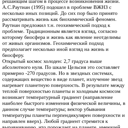
решающим шагом в процессе возникновения жизни.
А.С.Раутиан (1995) подошел в проблеме ВЖНЗ с
несколько иных позиций. До сих пор было принято
рассматривать жизнь как биохимический феномен.
Раутиан предложил т.н. геохимический подход к
проблеме. Традиционным является взгляд, согласно
которому биосфера и жизнь как явление неотделимы
от живых организмов. Геохимический подход
предполагает несколько иной взгляд на жизнь и
биосферу.
Открытый космос холоден: 2,7 градуса выше
абсолютного нуля. По шкале Цельсия это составляет
примерно -270 градусов. Но в звездных системах,
содержащих вещество в виде планет, излучение звезд
нагревает планетную поверхность. В результате между
теплой поверхностью планеты и холодным космосом
возникает температурный градиент (направление
наиболее быстрого изменения физической величины, в
данном случае температуры; вектор убывания
температуры планеты перпендикулярен поверхности и
направлен вверх). Любой градиент стремится к
выравниванию, что порождает на планете, имеющей