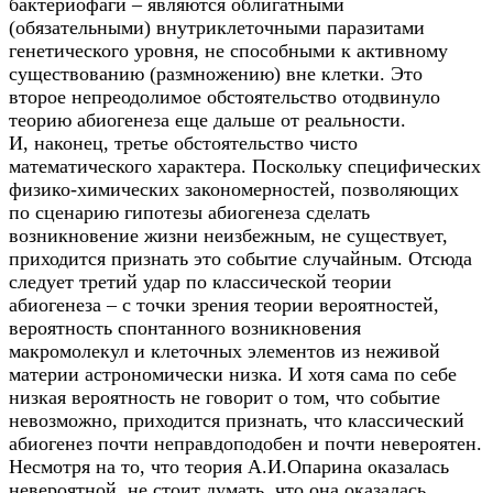
бактериофаги – являются облигатными
(обязательными) внутриклеточными паразитами
генетического уровня, не способными к активному
существованию (размножению) вне клетки. Это
второе непреодолимое обстоятельство отодвинуло
теорию абиогенеза еще дальше от реальности.
И, наконец, третье обстоятельство чисто
математического характера. Поскольку специфических
физико-химических закономерностей, позволяющих
по сценарию гипотезы абиогенеза сделать
возникновение жизни неизбежным, не существует,
приходится признать это событие случайным. Отсюда
следует третий удар по классической теории
абиогенеза – с точки зрения теории вероятностей,
вероятность спонтанного возникновения
макромолекул и клеточных элементов из неживой
материи астрономически низка. И хотя сама по себе
низкая вероятность не говорит о том, что событие
невозможно, приходится признать, что классический
абиогенез почти неправдоподобен и почти невероятен.
Несмотря на то, что теория А.И.Опарина оказалась
невероятной, не стоит думать, что она оказалась