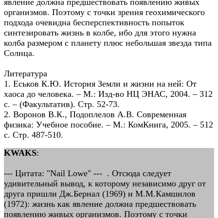
явление должна предшествовать появлению живых
организмов. Поэтому с точки зрения геохимического
подхода очевидна бесперспективность попыток
синтезировать жизнь в колбе, ибо для этого нужна
колба размером с планету плюс небольшая звезда типа
Солнца.
Литература
1. Еськов К.Ю. История Земли и жизни на ней: От
хаоса до человека. – М.: Изд-во НЦ ЭНАС, 2004. – 312
с. – (Факультатив). Стр. 52-73.
2. Воронов В.К., Подоплелов А.В. Современная
физика: Учебное пособие. – М.: КомКнига, 2005. – 512
с. Стр. 487-510.
KWAKS
:
--- Цитата: "Nail Lowe" --- . Отсюда следует
удивительный вывод, к которому независимо друг от
друга пришли Дж.Бернал (1969) и М.М.Камшилов
(1972): жизнь как явление должна предшествовать
появлению живых организмов. Поэтому с точки