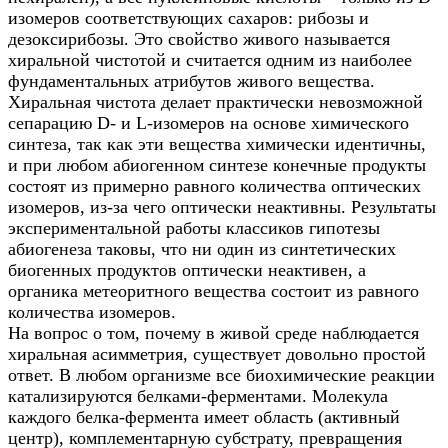
изомеров соответствующих сахаров: рибозы и
дезоксирибозы. Это свойство живого называется
хиральной чистотой и считается одним из наиболее
фундаментальных атрибутов живого вещества.
Хиральная чистота делает практически невозможной
сепарацию D- и L-изомеров на основе химического
синтеза, так как эти вещества химически идентичны,
и при любом абиогенном синтезе конечные продукты
состоят из примерно равного количества оптических
изомеров, из-за чего оптически неактивны. Результаты
экспериментальной работы классиков гипотезы
абиогенеза таковы, что ни один из синтетических
биогенных продуктов оптически неактивен, а
органика метеоритного вещества состоит из равного
количества изомеров.
На вопрос о том, почему в живой среде наблюдается
хиральная асимметрия, существует довольно простой
ответ. В любом организме все биохимические реакции
катализируются белками-ферментами. Молекула
каждого белка-фермента имеет область (активный
центр), комплементарную субстрату, превращения