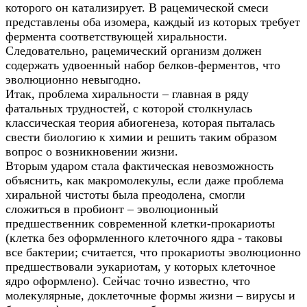
которого он катализирует. В рацемической смеси
представлены оба изомера, каждый из которых требует
фермента соответствующей хиральности.
Следовательно, рацемический организм должен
содержать удвоенный набор белков-ферментов, что
эволюционно невыгодно.
Итак, проблема хиральности – главная в ряду
фатальных трудностей, с которой столкнулась
классическая теория абиогенеза, которая пыталась
свести биологию к химии и решить таким образом
вопрос о возникновении жизни.
Вторым ударом стала фактическая невозможность
объяснить, как макромолекулы, если даже проблема
хиральной чистоты была преодолена, смогли
сложиться в пробионт – эволюционный
предшественник современной клетки-прокариоты
(клетка без оформленного клеточного ядра - таковы
все бактерии; считается, что прокариоты эволюционно
предшествовали эукариотам, у которых клеточное
ядро оформлено). Сейчас точно известно, что
молекулярные, доклеточные формы жизни – вирусы и