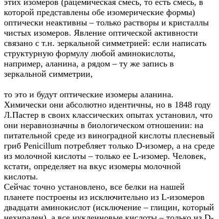
этих изомеров (рацемическая смесь, то есть смесь, в
которой представлены обе изомерические формы)
оптически неактивны – только растворы и кристаллы
чистых изомеров. Явление оптической активности
связано с т.н. зеркальной симметрией: если написать
структурную формулу любой аминокислоты,
например, аланина, а рядом – ту же запись в
зеркальной симметрии,
то это и будут оптические изомеры аланина.
Химически они абсолютно идентичны, но в 1848 году
Л.Пастер в своих классических опытах установил, что
они неравнозначны в биологическом отношении: на
питательной среде из виноградной кислоты плесневый
гриб Penicillum потребляет только D-изомер, а на среде
из молочной кислоты – только ее L-изомер. Человек,
кстати, определяет на вкус изомеры молочной
кислоты.
Сейчас точно установлено, все белки на нашей
планете построены из исключительно из L-изомеров
двадцати аминокислот (исключение – глицин, который
нехирален), а все нуклеиновые кислоты – только из D-