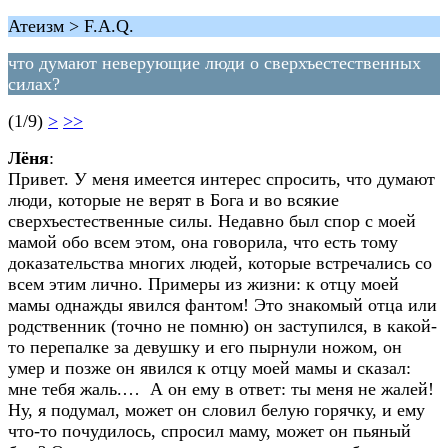
Атеизм > F.A.Q.
что думают неверующие люди о сверхъестественных
силах?
(1/9)
>
>>
Лёня
:
Привет. У меня имеется интерес спросить, что думают
люди, которые не верят в Бога и во всякие
сверхъестественные силы. Недавно был спор с моей
мамой обо всем этом, она говорила, что есть тому
доказательства многих людей, которые встречались со
всем этим лично. Примеры из жизни: к отцу моей
мамы однажды явился фантом! Это знакомый отца или
родственник (точно не помню) он заступился, в какой-
то перепалке за девушку и его пырнули ножом, он
умер и позже он явился к отцу моей мамы и сказал:
мне тебя жаль.… А он ему в ответ: ты меня не жалей!
Ну, я подумал, может он словил белую горячку, и ему
что-то почудилось, спросил маму, может он пьяный