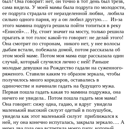
был? Она говорит: нет, он точно в тот день был трезв,
сама видела. У моей мамы была подруга по молодости,
ее подруга страдала от неразделенной любви, любила
сильно одного парня, ну а он любил другую.… Из-за
этого мамина подруга решила пойти топиться в реку
«Енисей»… Ну, стоит значит на мосту, только решила
прыгать и тот голос какой-то говорит: не делай этого!
Она смотрит по сторонам, никого нет, у нее волосы
дыбам встали, побежала домой, потом рассказала об
этом моей маме. Потом моя мама еще рассказала один
случай, который случился лично с ней! Раньше
молодые девушки на Рождество гадали на суженного-
ряженого. Ставили каким то образом зеркала, чтобы
получилось много коридоров, оставались в
одиночестве и начинали гадать на будущего мужа.
Первая пошла гадать какая то мамина подружка, она
ничего не увидела.. Потом пошла гадать моя мама!
Она говорит: сижу одна, гадаю, и вдруг увидела
маленький высокий силуэт одетый в полушубок,
увидела как этот маленький силуэт приближался к
ней, ну она конечно испугалась, закрыла зеркало…. А
через два года она встретила моего папу, который