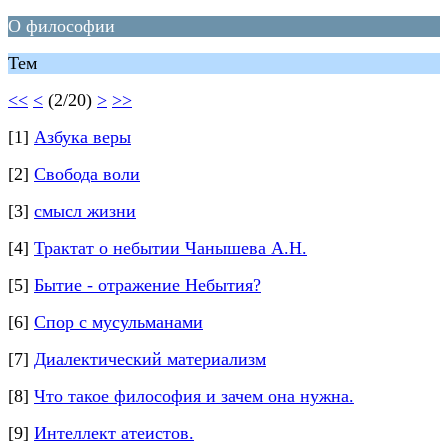
О философии
Тем
<<
<
(2/20)
>
>>
[1]
Азбука веры
[2]
Свобода воли
[3]
смысл жизни
[4]
Трактат о небытии Чанышева А.Н.
[5]
Бытие - отражение Небытия?
[6]
Спор с мусульманами
[7]
Диалектический материализм
[8]
Что такое философия и зачем она нужна.
[9]
Интеллект атеистов.