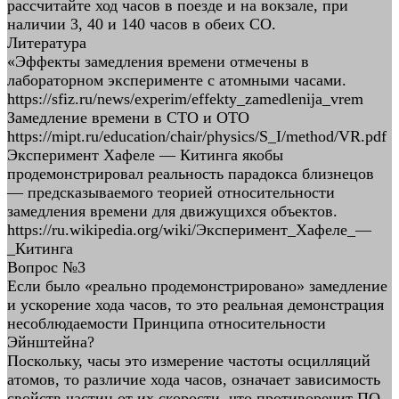
рассчитайте ход часов в поезде и на вокзале, при
наличии 3, 40 и 140 часов в обеих СО.
Литература
«Эффекты замедления времени отмечены в
лабораторном эксперименте с атомными часами.
https://sfiz.ru/news/experim/effekty_zamedlenija_vrem
Замедление времени в СТО и ОТО
https://mipt.ru/education/chair/physics/S_I/method/VR.pdf
Эксперимент Хафеле — Китинга якобы
продемонстрировал реальность парадокса близнецов
— предсказываемого теорией относительности
замедления времени для движущихся объектов.
https://ru.wikipedia.org/wiki/Эксперимент_Хафеле_—
_Китинга
Вопрос №3
Если было «реально продемонстрировано» замедление
и ускорение хода часов, то это реальная демонстрация
несоблюдаемости Принципа относительности
Эйнштейна?
Поскольку, часы это измерение частоты осцилляций
атомов, то различие хода часов, означает зависимость
свойств частиц от их скорости, что противоречит ПО