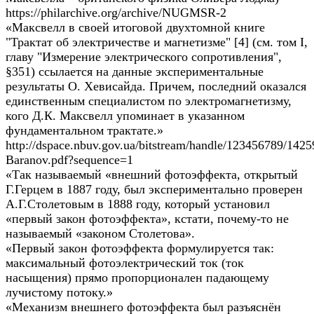
https://philarchive.org/archive/NUGMSR-2
«Максвелл в своей итоговой двухтомной книге
"Трактат об электричестве и магнетизме" [4] (см. том I,
главу "Измерение электрического сопротивления",
§351) ссылается на данные экспериментальные
результаты О. Хевисайда. Причем, последний оказался
единственным специалистом по электромагнетизму,
кого Д.К. Максвелл упоминает в указанном
фундаментальном трактате.»
http://dspace.nbuv.gov.ua/bitstream/handle/123456789/1425
Baranov.pdf?sequence=1
«Так называемый «внешний фотоэффекта, открытый
Г.Герцем в 1887 году, был экспериментально проверен
А.Г.Столетовым в 1888 году, который установил
«первый закон фотоэффекта», кстати, почему-то не
называемый «законом Столетова».
«Первый закон фотоэффекта формулируется так:
максимальный фотоэлектрический ток (ток
насыщения) прямо пропорционален падающему
лучистому потоку.»
«Механизм внешнего фотоэффекта был разъяснён