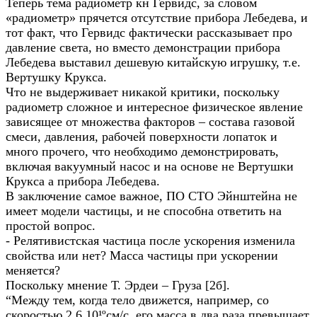
Теперь тема радиометр кн Гервидс, за словом
«радиометр» прячется отсутствие прибора Лебедева, и
тот факт, что Гервидс фактически рассказывает про
давление света, но вместо демонстрации прибора
Лебедева выставил дешевую китайскую игрушку, т.е.
Вертушку Крукса.
Что не выдерживает никакой критики, поскольку
радиометр сложное и интересное физическое явление
зависящее от множества факторов – состава газовой
смеси, давления, рабочей поверхности лопаток и
много прочего, что необходимо демонстрировать,
включая вакуумный насос и на основе не Вертушки
Крукса а прибора Лебедева.
В заключение самое важное, ПО СТО Эйнштейна не
имеет модели частицы, и не способна ответить на
простой вопрос.
- Релятивистская частица после ускорения изменила
свойства или нет? Масса частицы при ускорении
меняется?
Поскольку мнение Т. Эрдеи – Груза [2б].
“Между тем, когда тело движется, например, со
скоростью 2,6 10¹ºсм/с, его масса в два раза превышает