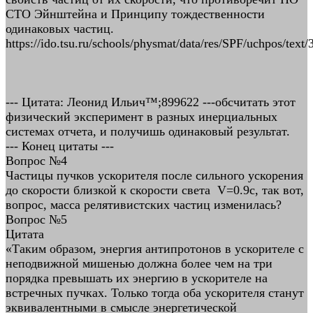
СТО Эйнштейна и Принципу тождественности
одинаковых частиц.
https://ido.tsu.ru/schools/physmat/data/res/SPF/uchpos/text/
--- Цитата: Леонид Ильич™;899622 ---обсчитать этот
физический эксперимент в разных инерциальных
системах отчета, и получишь одинаковый результат.
--- Конец цитаты ---
Вопрос №4
Частицы пучков ускорителя после сильного ускорения
до скорости близкой к скорости света V=0.9с, так вот,
вопрос, масса релятивистских частиц изменилась?
Вопрос №5
Цитата
«Таким образом, энергия антипротонов в ускорителе с
неподвижной мишенью должна более чем на три
порядка превышать их энергию в ускорителе на
встречных пучках. Только тогда оба ускорителя станут
эквивалентными в смысле энергетической