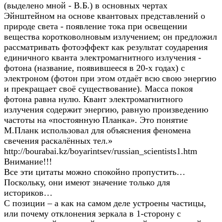
(выделено мной - В.Б.) в основных чертах
Эйнштейном на основе квантовых представлений о
природе света - появление тока при освещении
вещества коротковолновым излучением; он предложил
рассматривать фотоэффект как результат соударения
единичного кванта электромагнитного излучения -
фотона (название, появившееся в 20-х годах) с
электроном (фотон при этом отдаёт всю свою энергию
и прекращает своё существование). Масса покоя
фотона равна нулю. Квант электромагнитного
излучения содержит энергию, равную произведению
частоты на «постоянную Планка». Это понятие
М.Планк использовал для объяснения феномена
свечения раскалённых тел.»
http://bourabai.kz/boyarintsev/russian_scientists1.htm
Внимание!!!
Все эти цитаты можно спокойно пропустить…
Поскольку, они имеют значение только для
историков…
С позиции – а как на самом деле устроены частицы,
или почему отклонения зеркала в 1-сторону с