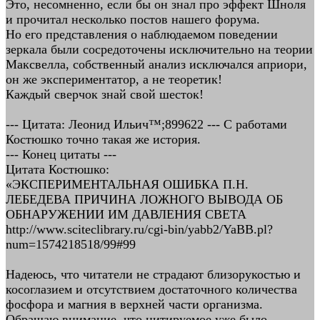
Это, несомненно, если бы он знал про эффект Шноля
и прочитал несколько постов нашего форума.
Но его представления о наблюдаемом поведении
зеркала были сосредоточены исключительно на теории
Максвелла, собственный анализ исключался априори,
он же экспериментатор, а не теоретик!
Каждый сверчок знай свой шесток!
--- Цитата: Леонид Ильич™;899622 --- С работами
Костюшко точно такая же история.
--- Конец цитаты ---
Цитата Костюшко:
«ЭКСПЕРИМЕНТАЛЬНАЯ ОШИБКА П.Н.
ЛЕБЕДЕВА ПРИЧИНА ЛОЖНОГО ВЫВОДА ОБ
ОБНАРУЖЕНИИ ИМ ДАВЛЕНИЯ СВЕТА
http://www.sciteclibrary.ru/cgi-bin/yabb2/YaBB.pl?
num=1574218518/99#99
Надеюсь, что читатели не страдают близорукостью и
косоглазием и отсутствием достаточного количества
фосфора и магния в верхней части организма.
Обращаю внимание, что цитируемое уже было