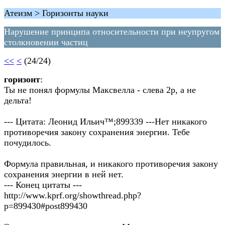
Атеизм > Горизонты науки
Нарушение принципа относительности при неупругом
столкновении частиц
<<
<
(24/24)
горизонт
:
Ты не понял формулы Максвелла - слева 2р, а не
дельта!
--- Цитата: Леонид Ильич™;899339 ---Нет никакого
противоречия закону сохранения энергии. Тебе
почудилось.
Формула правильная, и никакого противоречия закону
сохранения энергии в ней нет.
--- Конец цитаты ---
http://www.kprf.org/showthread.php?
p=899430#post899430