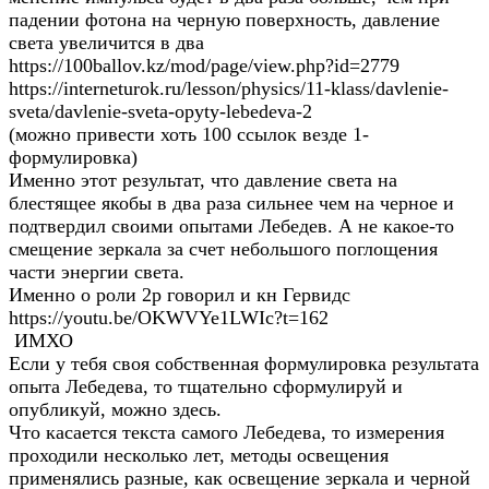
па­де­нии фо­то­на на чер­ную по­верх­ность, дав­ле­ние
света уве­ли­чит­ся в два
https://100ballov.kz/mod/page/view.php?id=2779
https://interneturok.ru/lesson/physics/11-klass/davlenie-
sveta/davlenie-sveta-opyty-lebedeva-2
(можно привести хоть 100 ссылок везде 1-
формулировка)
Именно этот результат, что давление света на
блестящее якобы в два раза сильнее чем на черное и
подтвердил своими опытами Лебедев. А не какое-то
смещение зеркала за счет небольшого поглощения
части энергии света.
Именно о роли 2р говорил и кн Гервидс
https://youtu.be/OKWVYe1LWIc?t=162
ИМХО
Если у тебя своя собственная формулировка результата
опыта Лебедева, то тщательно сформулируй и
опубликуй, можно здесь.
Что касается текста самого Лебедева, то измерения
проходили несколько лет, методы освещения
применялись разные, как освещение зеркала и черной