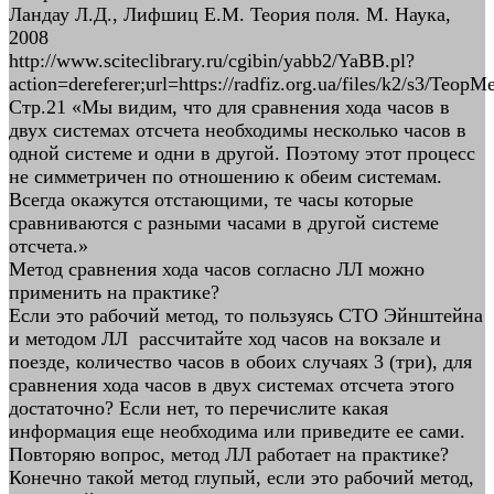
Ландау Л.Д., Лифшиц Е.М. Теория поля. М. Наука,
2008
http://www.sciteclibrary.ru/cgibin/yabb2/YaBB.pl?
action=dereferer;url=https://radfiz.org.ua/files/k2/s3/Teo
Стр.21 «Мы видим, что для сравнения хода часов в
двух системах отсчета необходимы несколько часов в
одной системе и одни в другой. Поэтому этот процесс
не симметричен по отношению к обеим системам.
Всегда окажутся отстающими, те часы которые
сравниваются с разными часами в другой системе
отсчета.»
Метод сравнения хода часов согласно ЛЛ можно
применить на практике?
Если это рабочий метод, то пользуясь СТО Эйнштейна
и методом ЛЛ рассчитайте ход часов на вокзале и
поезде, количество часов в обоих случаях 3 (три), для
сравнения хода часов в двух системах отсчета этого
достаточно? Если нет, то перечислите какая
информация еще необходима или приведите ее сами.
Повторяю вопрос, метод ЛЛ работает на практике?
Конечно такой метод глупый, если это рабочий метод,