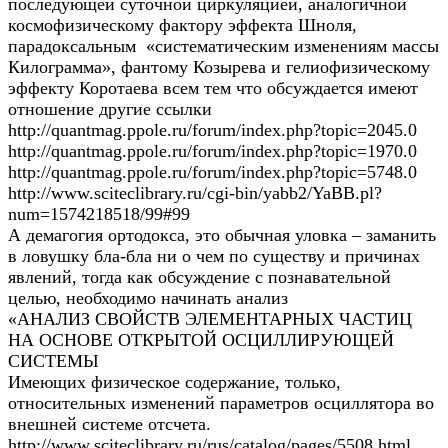
последующей суточной циркуляцией, аналогичной
космофизическому фактору эффекта Шноля,
парадоксальным «систематическим изменениям массы
Килограмма», фантому Козырева и гелиофизическому
эффекту Коротаева всем тем что обсуждается имеют
отношение другие ссылки
http://quantmag.ppole.ru/forum/index.php?topic=2045.0
http://quantmag.ppole.ru/forum/index.php?topic=1970.0
http://quantmag.ppole.ru/forum/index.php?topic=5748.0
http://www.sciteclibrary.ru/cgi-bin/yabb2/YaBB.pl?
num=1574218518/99#99
А демагогия ортодокса, это обычная уловка – заманить
в ловушку бла-бла ни о чем по существу и причинах
явлений, тогда как обсуждение с познавательной
целью, необходимо начинать анализ
«АНАЛИЗ СВОЙСТВ ЭЛЕМЕНТАРНЫХ ЧАСТИЦ
НА ОСНОВЕ ОТКРЫТОЙ ОСЦИЛЛИРУЮЩЕЙ
СИСТЕМЫ
Имеющих физическое содержание, только,
относительных изменений параметров осциллятора во
внешней системе отсчета.
http://www.sciteclibrary.ru/rus/catalog/pages/5508.html