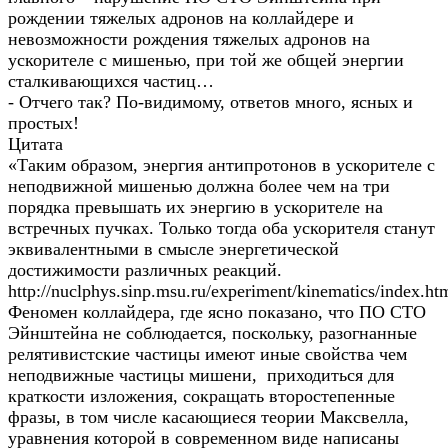
рождении тяжелых адронов на коллайдере и
невозможности рождения тяжелых адронов на
ускорителе с мишенью, при той же общей энергии
сталкивающихся частиц…
- Отчего так? По-видимому, ответов много, ясных и
простых!
Цитата
«Таким образом, энергия антипротонов в ускорителе с
неподвижной мишенью должна более чем на три
порядка превышать их энергию в ускорителе на
встречных пучках. Только тогда оба ускорителя станут
эквивалентными в смысле энергетической
достижимости различных реакций.
http://nuclphys.sinp.msu.ru/experiment/kinematics/index.ht
Феномен коллайдера, где ясно показано, что ПО СТО
Эйнштейна не соблюдается, поскольку, разогнанные
релятивистские частицы имеют иные свойства чем
неподвижные частицы мишени, приходиться для
краткости изложения, сокращать второстепенные
фразы, в том числе касающиеся теории Максвелла,
уравнения которой в современном виде написаны