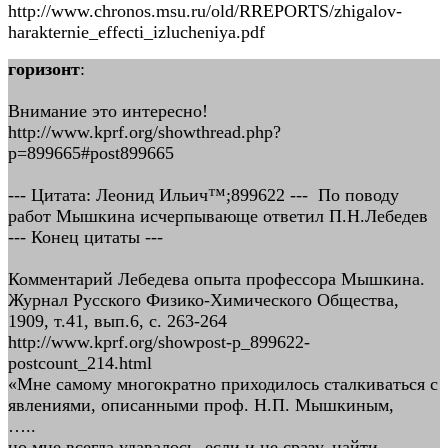
http://www.chronos.msu.ru/old/RREPORTS/zhigalov-
harakternie_effecti_izlucheniya.pdf
горизонт
:
Внимание это интересно!
http://www.kprf.org/showthread.php?
p=899665#post899665
--- Цитата: Леонид Ильич™;899622 --- По поводу
работ Мышкина исчерпывающе ответил П.Н.Лебедев
--- Конец цитаты ---
Комментарий Лебедева опыта профессора Мышкина.
Журнал Русского Физико-Химического Общества,
1909, т.41, вып.6, с. 263-264
http://www.kprf.org/showpost-p_899622-
postcount_214.html
«Мне самому многократно приходилось сталкиваться с
явлениями, описанными проф. Н.П. Мышкиным,
…..
но мне всегда удавалось, если и не сразу, найти