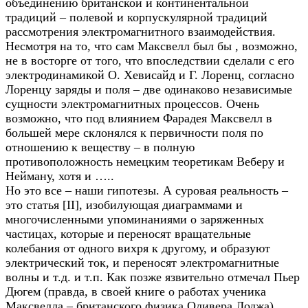
объединению британской и континентальной
традиций – полевой и корпускулярной традиций
рассмотрения электромагнитного взаимодействия.
Несмотря на то, что сам Максвелл был бы , возможно,
не в восторге от того, что впоследствии сделали с его
электродинамикой О. Хевисайд и Г. Лоренц, согласно
Лоренцу заряды и поля – две одинаково независимые
сущности электромагнитных процессов. Очень
возможно, что под влиянием Фарадея Максвелл в
большей мере склонялся к первичности поля по
отношению к веществу – в полную
противоположность немецким теоретикам Веберу и
Нейману, хотя и …..
Но это все – наши гипотезы. А суровая реальность –
это статья [II], изобилующая диаграммами и
многочисленными упоминаниями о заряженных
частицах, которые и переносят вращательные
колебания от одного вихря к другому, и образуют
электрический ток, и переносят электромагнитные
волны и т.д. и т.п. Как позже язвительно отмечал Пьер
Дюгем (правда, в своей книге о работах ученика
Максвелла – британского физика Оливера Лоджа)