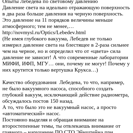
Опыты Лебедева по световому давлению
Давление света на идеально отражающую поверхность
в два раза больше давления на черную поверхность.
Это давление на 11 порядков величины меньше
атмосферного; тем не менее,…
http://novmysl.ru/Optics/Lebedev.html
(Не имея глубокого вакуума, Лебедев не только
измерил давление света на блестящее в 2-раза сильнее
чем на черное, но и определил что от «цвета» сила
давление не зависит! А что современные лаборатории
МИФИ, ИФП, МГУ… они, почему не могут! Почему у
них крутится только вертушка Крукса…)
Качество оборудования Лебедева, то что, например,
не было вакуумного насоса, способного создать
глубокий вакуум, исключающий действие радиометра,
обсуждалось постов 150 назад.
А то, что было это не вакуумный насос, а просто
«автоматический» насос.
Постоянно выделяя и обращая внимание на
второстепенные темы, ты отвлекаешь внимание от
главного – нарушение ПО СТО Эйнштейна при