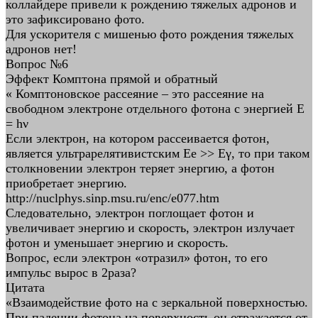
коллайдере привели к рождению тяжелых адронов и
это зафиксировано фото.
Для ускорителя с мишенью фото рождения тяжелых
адронов нет!
Вопрос №6
Эффект Комптона прямой и обратный
« Комптоновское рассеяние – это рассеяние на
свободном электроне отдельного фотона с энергией Е
= hν
Если электрон, на котором рассеивается фотон,
является ультрарелятивистским Ee >> Eγ, то при таком
столкновении электрон теряет энергию, а фотон
приобретает энергию.
http://nuclphys.sinp.msu.ru/enc/e077.htm
Следовательно, электрон поглощает фотон и
увеличивает энергию и скорость, электрон излучает
фотон и уменьшает энергию и скорость.
Вопрос, если электрон «отразил» фотон, то его
импульс вырос в 2раза?
Цитата
«Взаимодействие фото на с зеркальной поверхностью.
При падении фотона на поверхность он отражается от