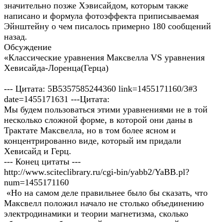
значительно позже Хэвисайдом, которым также
написано и формула фотоэффекта приписываемая
Эйнштейну о чем писалось примерно 180 сообщений
назад.
Обсуждение
«Классические уравнения Максвелла VS уравнения
Хевисайда-Лоренца(Герца)
--- Цитата: 5B5357585244360 link=1455171160/3#3
date=1455171631 ---Цитата:
Мы будем пользоваться этими уравнениями не в той
несколько сложной форме, в которой они даны в
Трактате Максвелла, но в том более ясном и
концентрированно виде, который им придали
Хевисайд и Герц.
--- Конец цитаты ---
http://www.sciteclibrary.ru/cgi-bin/yabb2/YaBB.pl?
num=1455171160
«Но на самом деле правильнее было бы сказать, что
Максвелл положил начало не столько объединению
электродинамики и теории магнетизма, сколько