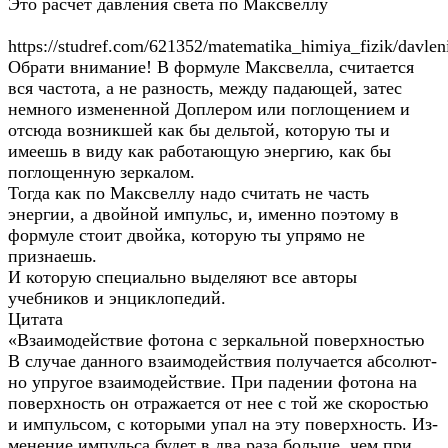
Это расчет давления света по Максвеллу
https://studref.com/621352/matematika_himiya_fizik/davle
Обрати внимание! В формуле Максвелла, считается
вся частота, а не разность, между падающей, затес
немного измененной Доплером или поглощением и
отсюда возникшей как бы дельтой, которую ты и
имеешь в виду как работающую энергию, как бы
поглощенную зеркалом.
Тогда как по Максвеллу надо считать не часть
энергии, а двойной импульс, и, именно поэтому в
формуле стоит двойка, которую ты упрямо не
признаешь.
И которую специально выделяют все авторы
учебников и энциклопедий.
Цитата
«Вза­и­мо­дей­ствие фо­то­на с зер­каль­ной по­верх­но­стью
В слу­чае дан­но­го вза­и­мо­дей­ствия по­лу­ча­ет­ся аб­со­лют­
но упру­гое вза­и­мо­дей­ствие. При па­де­нии фо­то­на на
по­верх­ность он от­ра­жа­ет­ся от нее с той же ско­ро­стью
и им­пуль­сом, с ко­то­ры­ми упал на эту по­верх­ность. Из­
ме­не­ние им­пуль­са будет в два раза боль­ше, чем при