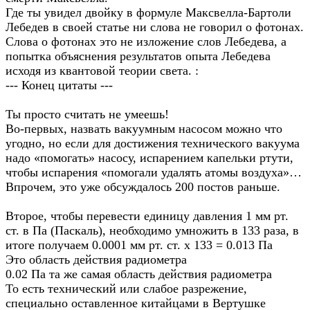
Где ты увидел двойку в формуле Максвелла-Бартоли
Лебедев в своей статье ни слова не говорил о фотонах.
Слова о фотонах это не изложение слов Лебедева, а
попытка объяснения результатов опыта Лебедева
исходя из квантовой теории света. :
--- Конец цитаты ---
Ты просто считать не умеешь!
Во-первых, назвать вакуумным насосом можно что
угодно, но если для достижения технического вакуума
надо «помогать» насосу, испарением капельки ртути,
чтобы испарения «помогали удалять атомы воздуха»…
Впрочем, это уже обсуждалось 200 постов раньше.
Второе, чтобы перевести единицу давления 1 мм рт.
ст. в Па (Паскаль), необходимо умножить в 133 раза, в
итоге получаем 0.0001 мм рт. ст. х 133 = 0.013 Па
Это область действия радиометра
0.02 Па та же самая область действия радиометра
То есть технический или слабое разрежение,
специально оставленное китайцами в Вертушке