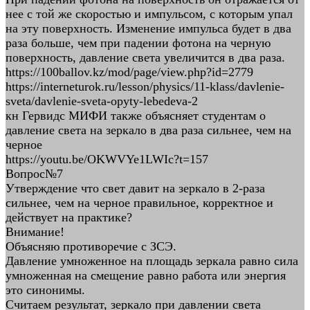
нее с той же скоростью и импульсом, с которым упал
на эту поверхность. Изменение импульса будет в два
раза больше, чем при падении фотона на черную
поверхность, давление света увеличится в два раза.
https://100ballov.kz/mod/page/view.php?id=2779
https://interneturok.ru/lesson/physics/11-klass/davlenie-
sveta/davlenie-sveta-opyty-lebedeva-2
кн Гервидс МИФИ также объясняет студентам о
давление света на зеркало в два раза сильнее, чем на
черное
https://youtu.be/OKWVYe1LWIc?t=157
Вопрос№7
Утверждение что свет давит на зеркало в 2-раза
сильнее, чем на черное правильное, корректное и
действует на практике?
Внимание!
Объясняю противоречие с ЗСЭ.
Давление умноженное на площадь зеркала равно сила
умноженная на смещение равно работа или энергия
это синонимы.
Считаем результат, зеркало при давлении света