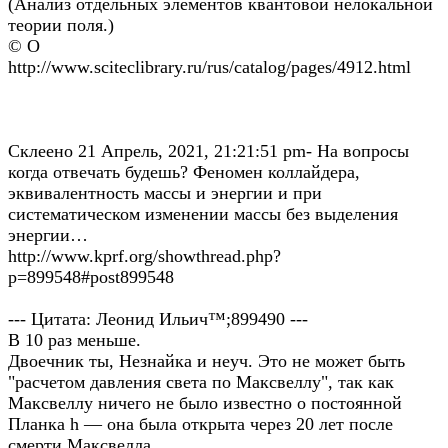
(Анализ отдельных элементов квантовой нелокальной
теории поля.)
© О
http://www.sciteclibrary.ru/rus/catalog/pages/4912.html
Склеено 21 Апрель, 2021, 21:21:51 pm- На вопросы
когда отвечать будешь? Феномен коллайдера,
эквивалентность массы и энергии и при
систематическом изменении массы без выделения
энергии…
http://www.kprf.org/showthread.php?
p=899548#post899548
--- Цитата: Леонид Ильич™;899490 ---
В 10 раз меньше.
Двоечник ты, Незнайка и неуч. Это не может быть
"расчетом давления света по Максвеллу", так как
Максвеллу ничего не было известно о постоянной
Планка h — она была открыта через 20 лет после
смерти Максвелла.