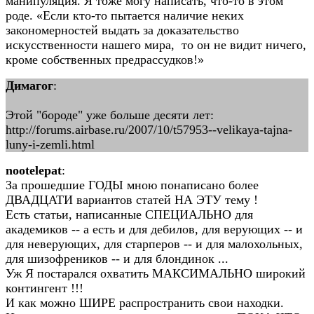
манипуляция. Я тоже могу написать, что-то в этом
роде. «Если кто-то пытается наличие неких
закономерностей выдать за доказательство
искусственности нашего мира, то он не видит ничего,
кроме собственных предрассудков!»
Димагог
:
Этой "бороде" уже больше десяти лет:
http://forums.airbase.ru/2007/10/t57953--velikaya-tajna-
luny-i-zemli.html
nootelepat
:
За прошедшие ГОДЫ мною понаписано более
ДВАДЦАТИ вариантов статей НА ЭТУ тему !
Есть статьи, написанные СПЕЦИАЛЬНО для
академиков -- а есть и для дебилов, для верующих -- и
для неверующих, для старперов -- и для малохольных,
для шизофреников -- и для блондинок ...
Уж Я постарался охватить МАКСИМАЛЬНО широкий
контингент !!!
И как можно ШИРЕ распространить свои находки.