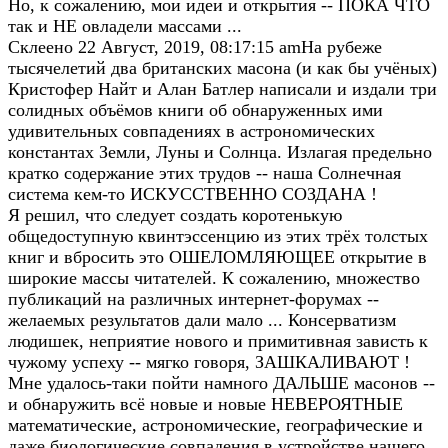
Но, к сожалению, мои идеи и открытия -- ПОКА ЧТО
так и НЕ овладели массами ...
Склеено 22 Август, 2019, 08:17:15 amНа рубеже
тысячелетий два британских масона (и как бы учёных)
Кристофер Найт и Алан Батлер написали и издали три
солидных объёмов книги об обнаруженных ими
удивительных совпадениях в астрономических
константах Земли, Луны и Солнца. Излагая предельно
кратко содержание этих трудов -- наша Солнечная
система кем-то ИСКУССТВЕННО СОЗДАНА !
Я решил, что следует создать коротенькую
общедоступную квинтэссенцию из этих трёх толстых
книг и вбросить это ОШЕЛОМЛЯЮЩЕЕ открытие в
широкие массы читателей. К сожалению, множество
публикаций на различных интернет-форумах --
желаемых результатов дали мало ... Консерватизм
людишек, неприятие нового и примитивная зависть к
чужому успеху -- мягко говоря, ЗАШКАЛИВАЮТ !
Мне удалось-таки пойти намного ДАЛЬШЕ масонов --
и обнаружить всё новые и новые НЕВЕРОЯТНЫЕ
математические, астрономические, географические и
даже биологические совпадения в устройстве нашего