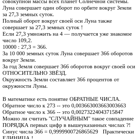
совокупной массы всех планет Солнечной системы.
Луна совершает один оборот по орбите вокруг Земли
за 27,3 земных суток.
Полный оборот вокруг своей оси Луна также
совершает за 27,3 земных суток !
Если 27,3 умножить на 4 — получается уже знакомое
число 109,2.
10000 : 27,3 = 366.
За 10 000 земных суток Луна совершает 366 оборотов
вокруг Земли.
За год Земля совершает 366 оборотов вокруг своей оси
ОТНОСИТЕЛЬНО ЗВЁЗД.
Окpyжность Земли сocтавляет 366 процентов от
окpyжности Луны.
В математике есть понятие ОБРАТНЫЕ ЧИСЛА.
Обратное число к 273 -- это 0,003663003663003663
Обратное число к 366 -- это 0,00273224043715847
Можно ли считать "СЛУЧАЙНЫМ" такое совпадение
ПОРЯДКА первых цифр в вышеуказанных числах ?!
Синус числа 366 = 0,9999900726865629 Практически
ЕДИНИЦА !