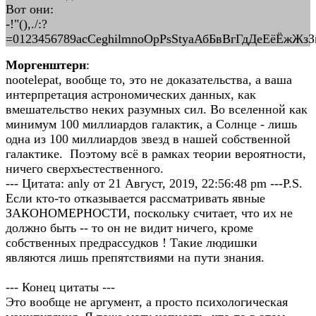
Вот они:
-!"(),./:?
=0123456789acCeghilmnoOpPsStyаАбБвВгГдДеЕё
Моргенштерн
:
nootelepat, вообще то, это не доказательства, а ваша
интерпретация астрономических данных, как
вмешательство неких разумных сил. Во вселенной как
минимум 100 миллиардов галактик, а Солнце - лишь
одна из 100 миллиардов звезд в нашей собственной
галактике. Поэтому всё в рамках теории вероятности,
ничего сверхъестественного.
--- Цитата: anly от 21 Август, 2019, 22:56:48 pm ---P.S.
Если кто-то отказывается рассматривать явные
ЗАКОНОМЕРНОСТИ, поскольку считает, что их не
должно быть -- то он не видит ничего, кроме
собственных предрассудков ! Такие людишки
являются лишь препятствиями на пути знания.
--- Конец цитаты ---
Это вообще не аргумент, а просто психологическая