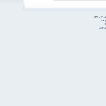
SMF 2.0.1
Simp
S
XHTM