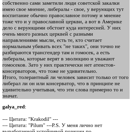
собственно сами заметили люди советской закалки
имею свое мнение, либералы - свое, у верующих тут
воспитание обычно православное потому и мнение
тоже что и у православной церкви, а вот в Америке
дело с верующими обстоит куда интересней. У них
очень много разных церквей с разными
направлениями мысли, есть те, кто считает
нормальным убивать всех "не таких", они точно не
разбираются трансгендер там и гомосек, а есть
либералы, которые верят в эволюцию и уважают
гомосеков. Зато у них практически нет атеистов-
консерваторов, что тоже не удивительно.
Итого, толерантный ли человек зависит только от того
либерал ли он или консерватор, что в принципе не
удивительно учитывая, что эти слова примерно то и
значат.
galya_red
:
--- Цитата: "Krakodil" ---
--- Цитата: "Pilum" ---P.S. У меня лично нет
выработанной устойчивой позиции по