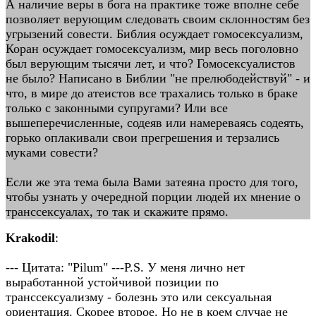
А наличие веры в бога на практике тоже вполне себе
позволяет верующим следовать своим склонностям без
угрызений совести. Библия осуждает гомосексуализм,
Коран осуждает гомосексуализм, мир весь поголовно
был верующим тысячи лет, и что? Гомосексуалистов
не было? Написано в Библии "не прелюбодействуй" - и
что, в мире до атеистов все трахались только в браке
только с законными супругами? Или все
вышеперечисленные, содеяв или намереваясь содеять,
горько оплакивали свои прегрешения и терзались
муками совести?
Если же эта тема была Вами затеяна просто для того,
чтобы узнать у очередной порции людей их мнение о
транссексуалах, то так и скажите прямо.
Krakodil
:
--- Цитата: "Pilum" ---P.S. У меня лично нет
выработанной устойчивой позиции по
транссексуализму - болезнь это или сексуальная
ориентация. Cкорее второе. Но не в коем случае не