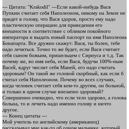
--- Цитата: "Krakodil" ---Если какой-нибудь Вася
Пупкин считает себя Наполеоном, никому на Земле не
придет в голову, что Вася здоров, просто ему надо
пластическую операцию для приведения его
внешности в соответствие с обликом покойного
императора и выдать новый паспорт на имя Наполеона
Бонапарта. Все дружно скажут: Вася, ты болен, тебе
надо лечиться. Точно то же будет, если Вася считает
себя сыном божьим, пришельцем с Сириуса и т.д. Так
почему же, во имя неба, если Вася, будучи 100%-ным
Васей, вдруг числит себя Маней, его надо считать
здоровым? Он такой же головой скорбный, как если б
считал себя Наполеоном. Почему во всех случаях,
когда человек считает себя кем-то другим, он больной,
и только в одном случае внезапно здоровый?
Совершенно очевидно, что если тело здорово, а голова
больна, то и лечить надо именно голову и ничто
другое.
--- Конец цитаты ---
Мой учитель по английскому (американец)
рассказывал мне как-то об одном мальчике, который