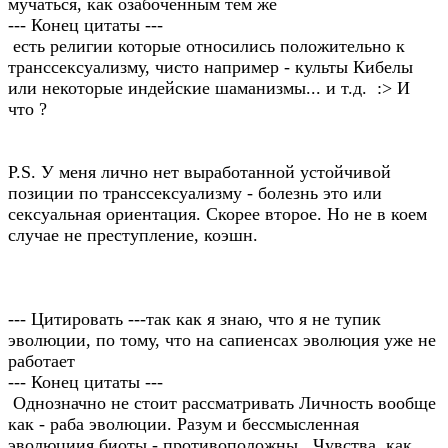
мучаться, как озабоченным тем же
--- Конец цитаты ---
есть религии которые относились положительно к
транссексуализму, чисто например - культы Кибелы
или некоторые индейские шаманизмы... и т.д. :> И
что ?
P.S. У меня лично нет выработанной устойчивой
позиции по транссексуализму - болезнь это или
сексуальная ориентация. Cкорее второе. Но не в коем
случае не преступление, коэшн.
--- Цитировать ---так как я знаю, что я не тупик
эволюции, по тому, что на сапиенсах эволюция уже не
работает
--- Конец цитаты ---
Однозначно не стоит рассматривать Личность вообще
как - раба эволюции. Разум и бессмысленная
эволюциия биоты - противоположны. Чувства, как