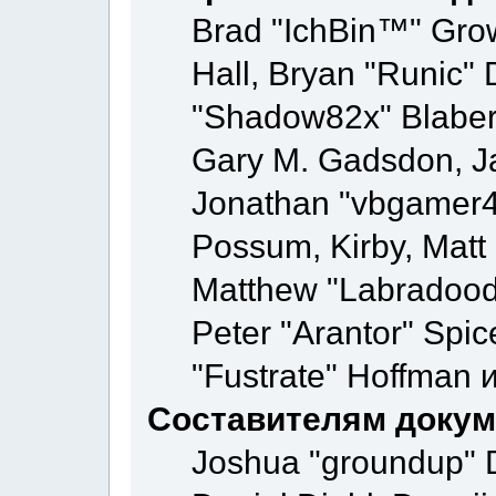
Brad "IchBin™" Gr
Hall, Bryan "Runic" 
"Shadow82x" Blaber,
Gary M. Gadsdon, Ja
Jonathan "vbgamer45"
Possum, Kirby, Mat
Matthew "Labradoodl
Peter "Arantor" Spic
"Fustrate" Hoffman 
Составителям докум
Joshua "groundup" D