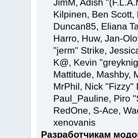
JimM, Adish "(F.L.A.
Kilpinen, Ben Scott
Duncan85, Eliana Ta
Harro, Huw, Jan-Olo
"jerm" Strike, Jessi
K@, Kevin "greyknigh
Mattitude, Mashby, Mi
MrPhil, Nick "Fizzy" 
Paul_Pauline, Piro "
RedOne, S-Ace, Wa
xenovanis
Разработчикам модо