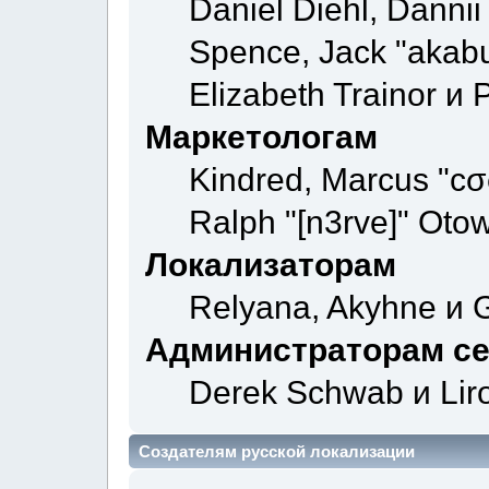
Daniel Diehl, Danni
Spence, Jack "akab
Elizabeth Trainor и
Маркетологам
Kindred, Marcus "cσ
Ralph "[n3rve]" Otow
Локализаторам
Relyana, Akyhne и 
Администраторам с
Derek Schwab и Lir
Создателям русской локализации