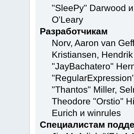
"SleePy" Darwood и 
O'Leary
Разработчикам
Norv, Aaron van Geff
Kristiansen, Hendri
"JayBachatero" Hern
"RegularExpression
"Thantos" Miller, Se
Theodore "Orstio" H
Eurich и winrules
Специалистам подд