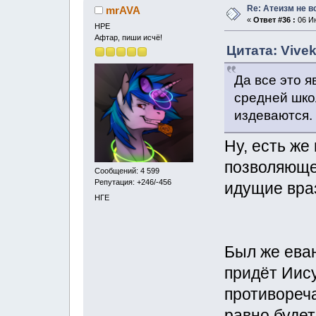
Re: Атеизм не в
mrAVA
«
Ответ #36 :
06 Ию
НРЕ
Афтар, пиши исчё!
Цитата: Vivek
Да все это 
средней шко
издеваются.
Ну, есть же
позволяюще
Сообщений: 4 599
Репутация: +246/-456
идущие враз
НГЕ
Был же еван
придёт Иису
противореча
равно будет