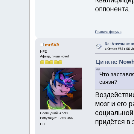
оппонента.
Правила форума
Re: Атеизм не в
mrAVA
«
Ответ #34 :
06 Ию
НРЕ
Афтар, пиши исчё!
Цитата: Nowh
Что заставл
связи?
Воздействи
мозг и его 
социальной 
Сообщений: 4 599
Репутация: +246/-456
придётся в 
НГЕ