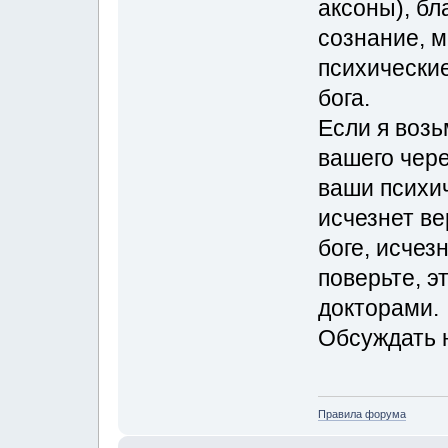
аксоны), бл
сознание, 
психические
бога.
Если я возь
вашего чере
ваши психич
исчезнет ве
боге, исчез
поверьте, э
докторами.
Обсуждать н
Правила форума