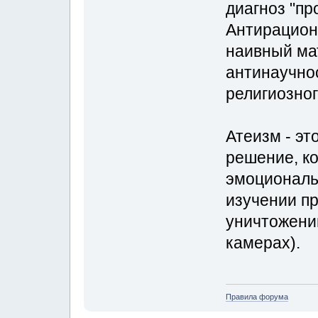
диагноз "пр
Антирацион
наивный ма
антинаучнос
религиозно
Атеизм - эт
решение, ко
эмоциональ
изучении п
уничтожени
камерах).
Правила форума