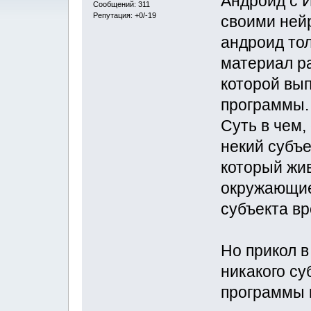
Андроид с 
Сообщений: 311
Репутация: +0/-19
своими нейр
андроид тол
материал ра
которой вы
программы.
Суть в чем,
некий субъе
который жив
окружающие 
субъекта вр
Но прикол в
никакого су
программы и