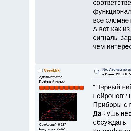
соответств
функционал
все сломает
А вот как и
сигналы зар
чем интере
Re: Атеизм не в
Vivekkk
«
Ответ #33 :
06 Ию
Администратор
Почётный Афтар
"Первый не
нейронов? 
Приборы с 
Да чушь нес
обсуждать.
Сообщений: 9 137
Квалифицир
Репутация: +26/-1