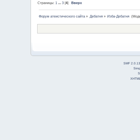
Страницы:
1
...
3
[
4
]
Вверх
Форум атеистического сайта
»
Дебатня
»
Изба-Дебатня 
(Мод
SMF 2.0.1
Simp
S
XHTM