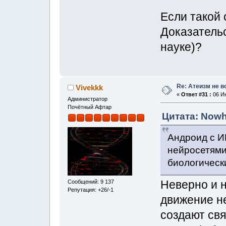
Если такой 
Доказатель
науке)?
Re: Атеизм не в
Vivekkk
«
Ответ #31 :
06 Ию
Администратор
Почётный Афтар
Цитата: Nowh
Андроид с И
нейросетями 
биологическ
Неверно и н
Сообщений: 9 137
Репутация: +26/-1
движение не
создают свя