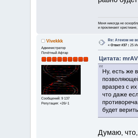
Меня никогда не оскорбл
и проклинают христиане, 
Re: Атеизм не в
Vivekkk
«
Ответ #37 :
25 Ию
Администратор
Почётный Афтар
Цитата: mrAV
Ну, есть же 
позволяющей
вразрез с их
что даже есл
Сообщений: 9 137
противоречащ
Репутация: +26/-1
будет верить
Думаю, что,