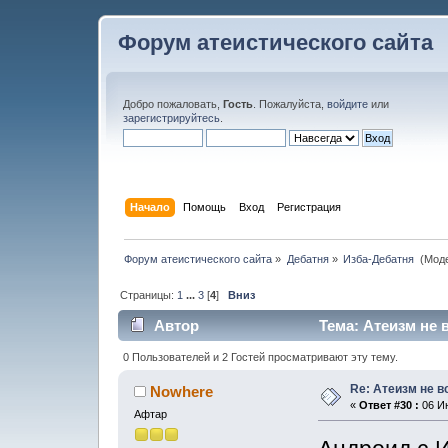
Форум атеистического сайта
Добро пожаловать,
Гость
. Пожалуйста,
войдите
или
зарегистрируйтесь
.
Начало
Помощь
Вход
Регистрация
Форум атеистического сайта
»
Дебатня
»
Изба-Дебатня 
(Мод
Страницы:
1
...
3
[
4
]
Вниз
Автор
Тема: Атеизм не 
0 Пользователей и 2 Гостей просматривают эту тему.
Re: Атеизм не в
Nowhere
«
Ответ #30 :
06 Ию
Афтар