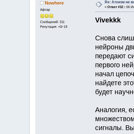
Re: Атеизм не в
Nowhere
«
Ответ #32 :
06 Ию
Афтар
Vivekkk
Сообщений: 311
Репутация: +0/-19
Снова слиш
нейроны дви
передают си
первого ней
начал цепоч
найдете это
будет научно
Аналогия, е
множеством
сигналы. Вы