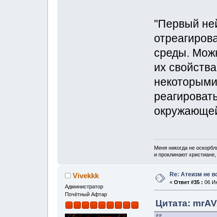
"Первый ней
отреагиров
среды. Можн
их свойства
некоторыми
реагироват
окружающей
Меня никогда не оскорбл
и проклинают христиане, 
Re: Атеизм не в
Vivekkk
«
Ответ #35 :
06 Ию
Администратор
Почётный Афтар
Цитата: mrAV