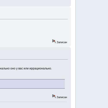
Записан
онально оно у вас или иррационально.
Записан