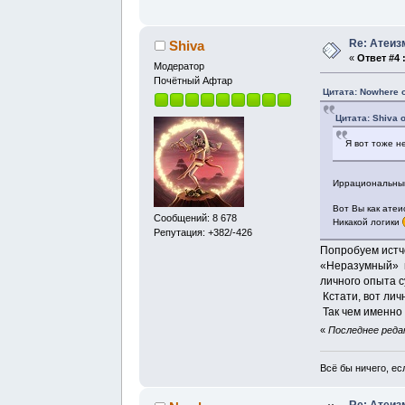
Re: Атеиз
Shiva
«
Ответ #4 
Модератор
Почётный Афтар
Цитата: Nowhere о
Цитата: Shiva 
Я вот тоже н
Иррациональный 
Вот Вы как атеи
Сообщений: 8 678
Никакой логики
Репутация: +382/-426
Попробуем истчо
«Неразумный» и
личного опыта 
Кстати, вот ли
Так чем именно 
«
Последнее редак
Всё бы ничего, есл
Re: Атеиз