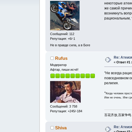
некоторые атеис
же самой причин
возникнуть вопр
рациональным, т
Сообщений: 112
Репутация: +6/-1
Не в правде сила, а в Боге
Re: Атеиз
Rufus
«
Ответ #1 
Модератор
Афтар, пиши исчё!
"Не всегда рац
повседневном оп
религия.
*
Когда человек прост
Или не очень. Или ср
Сообщений: 3 758
Репутация: +245/-184
百花齐放,百家争鸣 . Пус
Re: Атеиз
Shiva
«
Ответ #2 