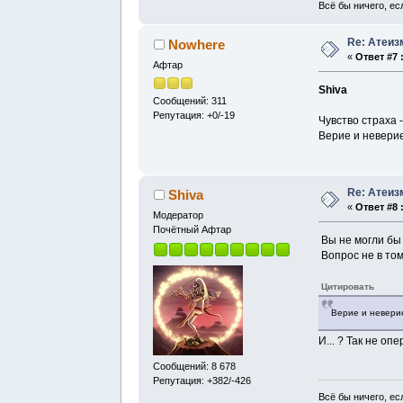
Всё бы ничего, есл
Re: Атеиз
Nowhere
«
Ответ #7 
Афтар
Shiva
Сообщений: 311
Репутация: +0/-19
Чувство страха 
Верие и неверие
Re: Атеиз
Shiva
«
Ответ #8 
Модератор
Почётный Афтар
Вы не могли бы о
Вопрос не в том
Цитировать
Верие и неверие
И... ? Так не о
Сообщений: 8 678
Репутация: +382/-426
Всё бы ничего, есл