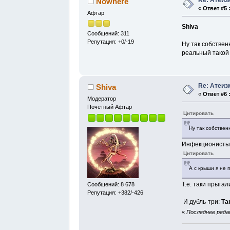
Nowhere
«
Ответ #5 
Афтар
Shiva
Сообщений: 311
Репутация: +0/-19
Ну так собствен
реальный такой
Re: Атеиз
Shiva
«
Ответ #6 
Модератор
Почётный Афтар
Цитировать
Ну так собствен
Инфекционисты?
Цитировать
А с крыши я не
Т.е. таки прыгал
Сообщений: 8 678
Репутация: +382/-426
И дубль-три:
Та
«
Последнее редак