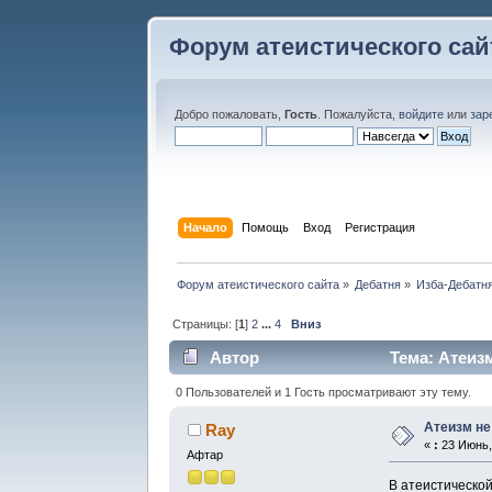
Форум атеистического сай
Добро пожаловать,
Гость
. Пожалуйста,
войдите
или
зар
Начало
Помощь
Вход
Регистрация
Форум атеистического сайта
»
Дебатня
»
Изба-Дебатня
Страницы: [
1
]
2
...
4
Вниз
Автор
Тема: Атеизм
0 Пользователей и 1 Гость просматривают эту тему.
Атеизм не
Ray
«
:
23 Июнь, 
Афтар
В атеистической