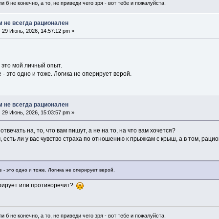
и б не конечно, а то, не приведи чего зря - вот тебе и пожалуйста.
м не всегда рационален
:
29 Июнь, 2026, 14:57:12 pm »
- это мой личный опыт.
 - это одно и тоже. Логика не оперирует верой.
м не всегда рационален
:
29 Июнь, 2026, 15:03:57 pm »
твечать на, то, что вам пишут, а не на то, на что вам хочется?
, есть ли у вас чувство страха по отношению к прыжкам с крыш, а в том, раци
 - это одно и тоже. Логика не оперирует верой.
перирует или противоречит?
и б не конечно, а то, не приведи чего зря - вот тебе и пожалуйста.