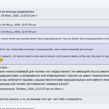
м не всегда рационален
:
29 Июнь, 2026, 12:02:07 pm »
т 28 Июнь, 2026, 16:57:26 pm
от 26 Июнь, 2026, 12:47:06 pm
е очень понял как атеизм может быть иррационален. Как он может быть нерационален я по
(от лат. irrationalis) означает «неразумный» или «непостижимый для логики»
ст верите, что после смерти тела все исчезнет, хотя опыта смерти у Вас нет, Вы просто на
 раз...
ли «непостижимый для логики» не тождественно "не имеющий опыта смерти".
сумасшествия, а эпидемиолог или инфекционист обычно не имеет перенесенн
чно вы избегаете прыжка с крыши многоэтажки иррационально или имеете ли
разуму или логике противоречит неверие в Бога?
тирование: 29 Июнь, 2026, 12:11:57 pm от Shiva
»
и б не конечно, а то, не приведи чего зря - вот тебе и пожалуйста.
м не всегда рационален