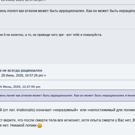
чень понял как атеизм может быть иррационален. Как он может быть нерацион
и б не конечно, а то, не приведи чего зря - вот тебе и пожалуйста.
м не всегда рационален
:
28 Июнь, 2026, 16:57:26 pm »
26 Июнь, 2026, 12:47:06 pm
чень понял как атеизм может быть иррационален. Как он может быть нерационален я поним
(от лат. irrationalis) означает «неразумный» или «непостижимый для логики
ст верите, что после смерти тела все исчезнет, хотя опыта смерти у Вас нет,
е нет. Никакой логики