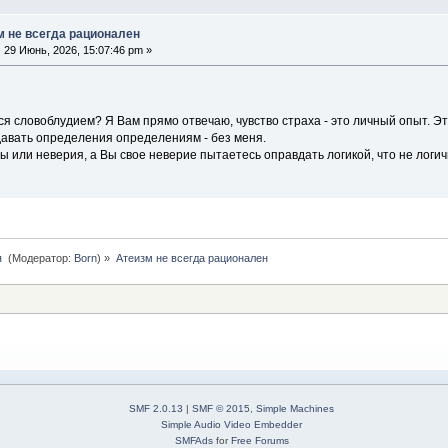
м не всегда рационален
:
29 Июнь, 2026, 15:07:46 pm »
я словоблудием? Я Вам прямо отвечаю, чувство страха - это личный опыт. Эт
давать определения определениям - без меня.
ры или неверия, а Вы свое неверие пытаетесь оправдать логикой, что не логи
 
(Модератор:
Born
) »
Атеизм не всегда рационален
SMF 2.0.13
|
SMF © 2015
,
Simple Machines
Simple Audio Video Embedder
SMFAds
for
Free Forums