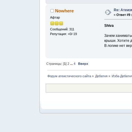
Re: Атеиз
Nowhere
«
Ответ #9 
Афтар
Shiva
Сообщений: 311
Репутация: +0/-19
Зачем заниматьс
крыши. Хотите 
В логике нет ве
Страницы: [
1
]
2
...
4
Вверх
Форум атеистического сайта
»
Дебатня
»
Изба-Дебатня