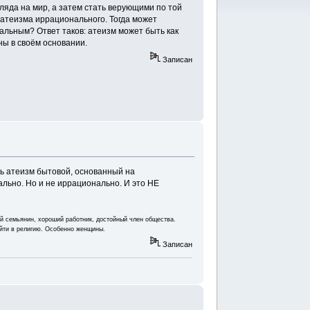
гляда на мир, а затем стать верующими по той
 атеизма иррационального. Тогда может
альным? Ответ таков: атеизм может быть как
ны в своём основании.
Записан
ть атеизм бытовой, основанный на
ально. Но и не иррационально. И это НЕ
ый семьянин, хороший работник, достойный член общества.
ойти в религию. Особенно женщины.
Записан