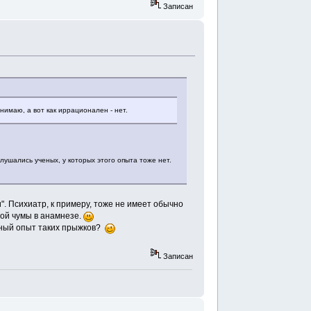
Записан
нимаю, а вот как иррационален - нет.
слушались ученых, у которых этого опыта тоже нет.
 Психиатр, к примеру, тоже не имеет обычно
ой чумы в анамнезе.
чный опыт таких прыжков?
Записан