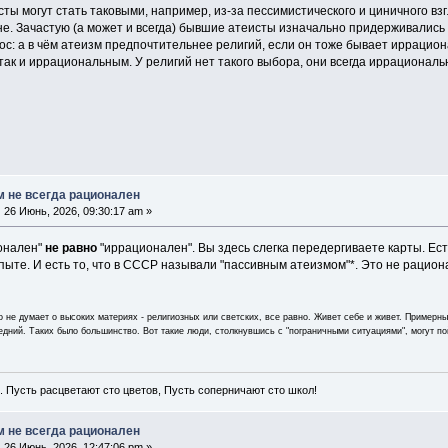
ты могут стать таковыми, например, из-за пессимистического и циничного вз
е. Зачастую (а может и всегда) бывшие атеисты изначально придерживались
ос: а в чём атеизм предпочтительнее религий, если он тоже бывает иррацион
ак и иррациональным. У религий нет такого выбора, они всегда иррациональ
м не всегда рационален
:
26 Июнь, 2026, 09:30:17 am »
ионален"
не равно
"иррационален". Вы здесь слегка передергиваете карты. Ес
ыте. И есть то, что в СССР называли "пассивным атеизмом"*. Это не рацион
о не думает о высоких материях - религиозных или светских, все равно. Живет себе и живет. Примерн
едний. Таких было большинство. Вот такие люди, столкнувшись с "пограничными ситуациями", могут п
ть расцветают сто цветов, Пусть соперничают сто школ!
м не всегда рационален
:
26 Июнь, 2026, 12:47:06 pm »