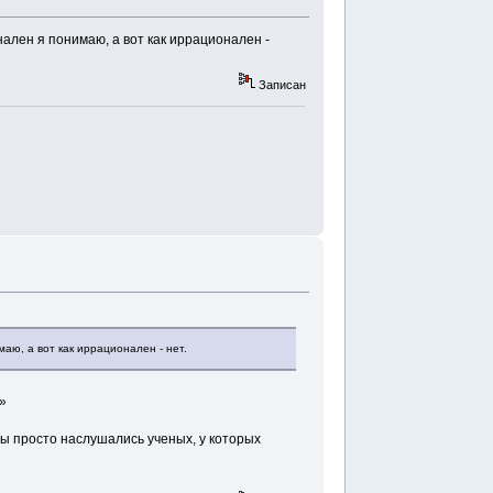
ален я понимаю, а вот как иррационален -
Записан
аю, а вот как иррационален - нет.
»
 Вы просто наслушались ученых, у которых