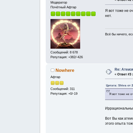
Модератор
Почётный Афтар
Я вот тоже не о
нет.
Всё бы ничего, есл
Сообщений: 8 678
Репутация: +382/-426
Re: Атеиз
Nowhere
«
Ответ #3 
Афтар
Цитата: Shiva от 
Сообщений: 311
Репутация: +0/-19
Я вот тоже не о
Иррациональный 
Вот Вы как атеи
этого опыта тож