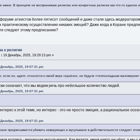
не имею. В принципе не воспринимаю религию или конкретные религии как что-то единое и
 форуме атеистов более пятисот сообщений и даже стали здесь модератором.
х практическому осуществлению никаких эмоций? Даже когда в Коране предп
ти следуют этому предписанию?
ва к религии
 :
19 Декабрь, 2025, 19:29:13 pm »
 Декабрь, 2025, 19:07:31 pm
е, если он, адепт, относится к своей вере серьёзно, не будучи «теплохладным маловером»
ки означает, что мы ведем речь про небольшое количество людей.
 Декабрь, 2025, 19:07:31 pm
интерес к этой теме, но интерес - это не просто эмоция, а рациональное осо
 Декабрь, 2025, 19:07:31 pm
оране предписывается убивать неверующих и мусульмане в действительности следуют это
моя коллега - верующая мусульманка. Как видите, меня никто не убил, а мы 