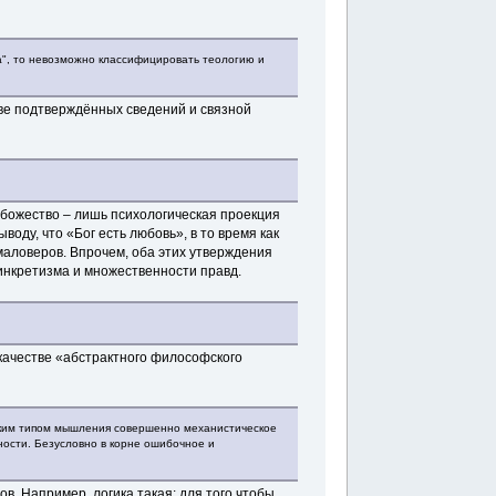
а", то невозможно классифицировать теологию и
ве подтверждённых сведений и связной
 божество – лишь психологическая проекция
оду, что «Бог есть любовь», в то время как
маловеров. Впрочем, оба этих утверждения
инкретизма и множественности правд.
в качестве «абстрактного философского
таким типом мышления совершенно механистическое
ности. Безусловно в корне ошибочное и
в. Например, логика такая: для того чтобы