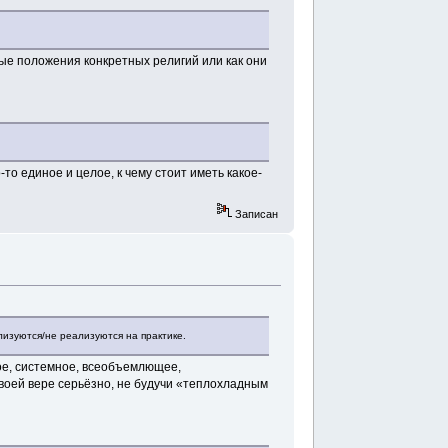
ные положения конкретных религий или как они
то единое и целое, к чему стоит иметь какое-
Записан
лизуются/не реализуются на практике.
ое, системное, всеобъемлющее,
своей вере серьёзно, не будучи «теплохладным