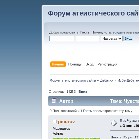
Форум атеистического сай
Добро пожаловать,
Гость
. Пожалуйста,
войдите
или
зар
Начало
Помощь
Вход
Регистрация
Форум атеистического сайта
»
Дебатня
»
Изба-Дебатня
Страницы:
1
[
2
]
3
Вниз
Автор
Тема: Чувств
0 Пользователей и 1 Гость просматривают эту тему.
Re: Чувст
pmurov
«
Ответ #10
Модератор
Афтар
Цитата: Ray от 19