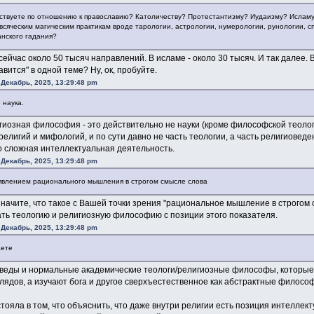
увствуете по отношению к православию? Католичеству? Протестантизму? Иудаизму? Ислам
всяческим магическим практикам вроде тарологии, астрологии, нумерологии, рунологии, с
анского гадания?
сейчас около 50 тысяч направлений. В исламе - около 30 тысяч. И так далее.
авится" в одной теме? Ну, ок, пробуйте.
 Декабрь, 2025, 13:29:48 pm
 наука.
игиозная философия - это действительно не науки (кроме философской теоло
религий и мифологий, и по сути давно не часть теологии, а часть религиоведе
о сложная интеллектуальная деятельность.
 Декабрь, 2025, 13:29:48 pm
оявлением рационального мышления в строгом смысле слова
начите, что такое с Вашей точки зрения "рациональное мышление в строгом 
ть теологию и религиозную философию с позиции этого показателя.
 Декабрь, 2025, 13:29:48 pm
аете
оведы и нормальные академические теологи/религиозные философы, которы
лядов, а изучают бога и другое сверхъестественное как абстрактные филосо
тояла в том, что объяснить, что даже внутри религии есть позиция интеллек