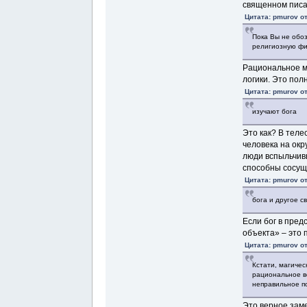
священном писа
Цитата: pmurov от
Пока Вы не обо
религиозную фи
Рациональное м
логики. Это пол
Цитата: pmurov от
изучают бога
Это как? В теле
человека на окр
люди вспыльчивы
способны сосущ
Цитата: pmurov от
бога и другое 
Если бог в пред
объекта» ‒ это 
Цитата: pmurov от
Кстати, магиче
рациональное в
неправильное п
Это верное заме