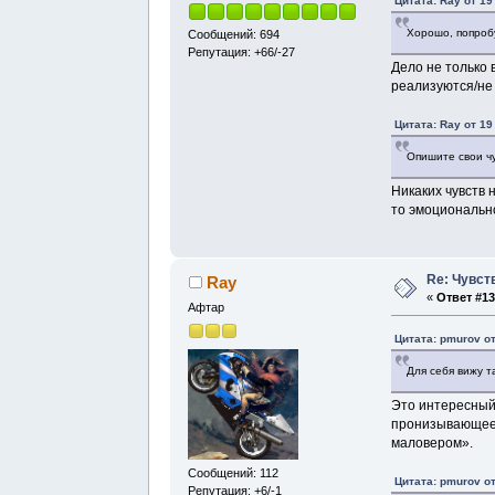
Цитата: Ray от 19
Хорошо, попроб
Сообщений: 694
Репутация: +66/-27
Дело не только 
реализуются/не 
Цитата: Ray от 19
Опишите свои чу
Никаких чувств 
то эмоциональн
Re: Чувст
Ray
«
Ответ #13
Афтар
Цитата: pmurov от
Для себя вижу т
Это интересный
пронизывающее в
маловером».
Сообщений: 112
Цитата: pmurov от
Репутация: +6/-1