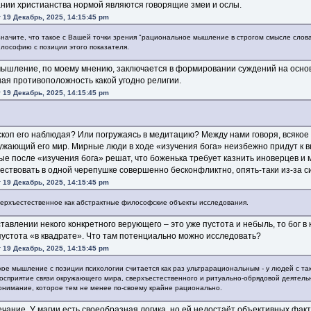
нии христианства нормой являются говорящие змеи и ослы.
 19 Декабрь, 2025, 14:15:45 pm
значите, что такое с Вашей точки зрения "рациональное мышление в строгом смысле слов
лософию с позиции этого показателя.
ышление, по моему мнению, заключается в формировании суждений на осно
ная противоположность какой угодно религии.
 19 Декабрь, 2025, 14:15:45 pm
скоп его наблюдая? Или погружаясь в медитацию? Между нами говоря, всякое
ужающий его мир. Мирные люди в ходе «изучения бога» неизбежно придут к выв
е после «изучения бога» решат, что боженька требует казнить иноверцев и 
ествовать в одной черепушке совершенно бесконфликтно, опять-таки из-за с
 19 Декабрь, 2025, 14:15:45 pm
сверхъестественное как абстрактные философские объекты исследования.
ставлении некого конкретного верующего ‒ это уже пустота и небыль, то бог 
пустота «в квадрате». Что там потенциально можно исследовать?
 19 Декабрь, 2025, 14:15:45 pm
ское мышление с позиции психологии считается как раз ультрарациональным - у людей с 
осприятие связи окружающего мира, сверхъестественного и ритуально-обрядовой деятель
онимание, которое тем не менее по-своему крайне рационально.
чание. У магии есть своеобразная логика, но ей недостаёт объективных факто