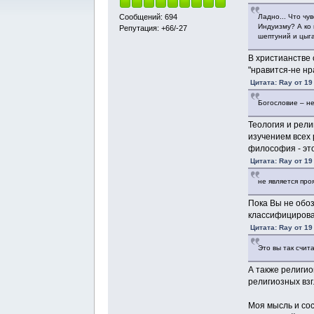
Ладно... Что ч
Сообщений: 694
Индуизму? А ко 
Репутация: +66/-27
шептуний и цыг
В христианстве 
"нравится-не нр
Цитата: Ray от 19
Богословие – не
Теология и рел
изучением всех 
философия - эт
Цитата: Ray от 19
не является пр
Пока Вы не обоз
классифицирова
Цитата: Ray от 19
Это вы так счит
А также религи
религиозных взг
Моя мысль и сос