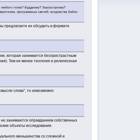
у любого толка? Буддизму? Зороастризму?
пиритизма, программных свечей, колдовства бабок-
 Вы предлагаете их обсудить в формате
гии, которая занимается беспристрастным
ния). Тем не менее теология и религиозная
смысле слова", то невозможно
е не занимаются оправданием собственных
фские объекты исследования.
туального меньшинства со сложной и