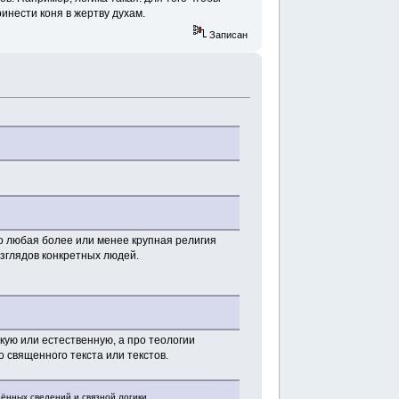
ринести коня в жертву духам.
Записан
что любая более или менее крупная религия
зглядов конкретных людей.
кую или естественную, а про теологии
о священного текста или текстов.
ённых сведений и связной логики