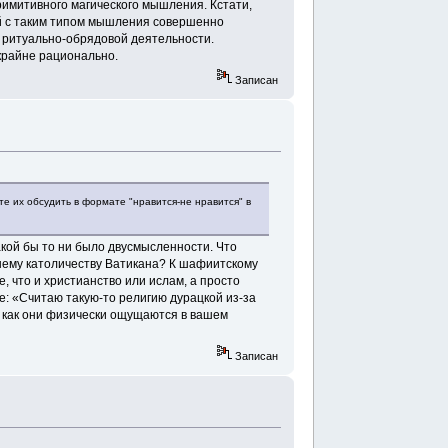
римитивного магического мышления. Кстати,
ей с таким типом мышления совершенно
 ритуально-обрядовой деятельности.
крайне рационально.
Записан
те их обсудить в формате "нравится-не нравится" в
кой бы то ни было двусмысленности. Что
ему католичеству Ватикана? К шафиитскому
е, что и христианство или ислам, а просто
хе: «Считаю такую-то религию дурацкой из-за
о, как они физически ощущаются в вашем
Записан