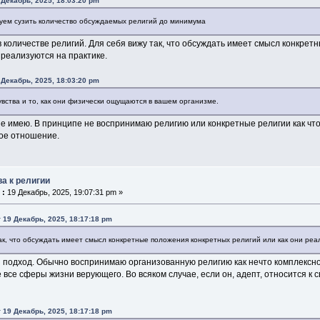
 Декабрь, 2025, 18:03:20 pm
уем сузить количество обсуждаемых религий до минимума
в количестве религий. Для себя вижу так, что обсуждать имеет смысл конкрет
реализуются на практике.
 Декабрь, 2025, 18:03:20 pm
вства и то, как они физически ощущаются в вашем организме.
не имею. В принципе не воспринимаю религию или конкретные религии как что-
ое отношение.
ва к религии
 :
19 Декабрь, 2025, 19:07:31 pm »
 19 Декабрь, 2025, 18:17:18 pm
ак, что обсуждать имеет смысл конкретные положения конкретных религий или как они реа
 подход. Обычно воспринимаю организованную религию как нечто комплексн
се сферы жизни верующего. Во всяком случае, если он, адепт, относится к 
 19 Декабрь, 2025, 18:17:18 pm