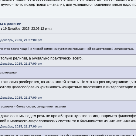
, нужно что-то пожертвовать ‒ значит, для успешного правления князя надо п
ва к религии
 :
19 Декабрь, 2025, 23:06:12 pm »
 Декабрь, 2025, 21:27:00 pm
чество таких людей с лихвой компенсируется их повышенной общественной активностью.
 только религии, а буквально практически всего.
 Декабрь, 2025, 21:27:00 pm
 маловерная
-таки сама разберется, во что и как ей верить. Но это как раз подчеркивает, 
оэтому целесообразно критиковать конкретные положения и интерпретации в
 Декабрь, 2025, 21:27:00 pm
гословия – божье слово, священное писание
, даже если мы ведем речь не про абстрактную теологию, например философс
гий и магическо-мифологических систем, то в большинстве из них нет никаког
 Декабрь, 2025, 21:27:00 pm
ышление, по моему мнению, заключается в формировании суждений на основе подтвержд