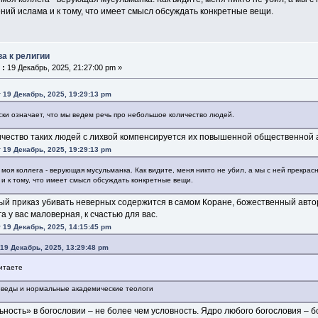
ний ислама и к тому, что имеет смысл обсуждать конкретные вещи.
ва к религии
 :
19 Декабрь, 2025, 21:27:00 pm »
 19 Декабрь, 2025, 19:29:13 pm
ки означает, что мы ведем речь про небольшое количество людей.
чество таких людей с лихвой компенсируется их повышенной общественной 
 19 Декабрь, 2025, 19:29:13 pm
моя коллега - верующая мусульманка. Как видите, меня никто не убил, а мы с ней прекрас
и к тому, что имеет смысл обсуждать конкретные вещи.
й приказ убивать неверных содержится в самом Коране, божественный авто
а у вас маловерная, к счастью для вас.
 19 Декабрь, 2025, 14:15:45 pm
 19 Декабрь, 2025, 13:29:48 pm
читаете
оведы и нормальные академические теологи
ность» в богословии – не более чем условность. Ядро любого богословия – б