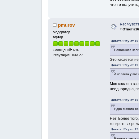
что-то получить
Re: Чувст
pmurov
«
Ответ #16
Модератор
Афтар
Цитата: Ray от 19
Небольшое коли
Сообщений: 694
Репутация: +66/-27
Это касается не
Цитата: Ray от 19
А коллега у вас
Моя коллега все
неоднородна, п
Цитата: Ray от 19
Ядро любого бо
Нет. Более того
конкретных рели
Цитата: Ray от 19
Рациональное м