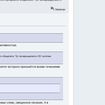
Записан
активностью.
но общаемся. Тут возвращаемся к 30 тысячам
ритет которого признаётся всеми течениями
ожье слово, священное писание. А в