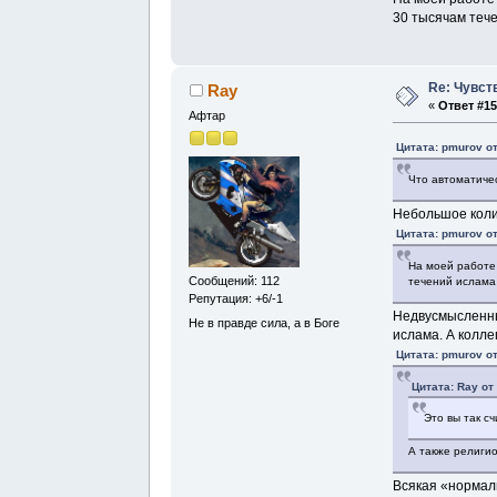
30 тысячам тече
Re: Чувст
Ray
«
Ответ #15
Афтар
Цитата: pmurov от
Что автоматичес
Небольшое коли
Цитата: pmurov от
На моей работе 
Сообщений: 112
течений ислама 
Репутация: +6/-1
Недвусмысленны
Не в правде сила, а в Боге
ислама. А коллег
Цитата: pmurov от
Цитата: Ray от
Это вы так с
А также религи
Всякая «нормаль