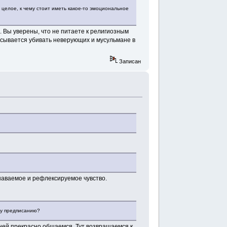
 целое, к чему стоит иметь какое-то эмоциональное
 Вы уверены, что не питаете к религиозным
исывается убивать неверующих и мусульмане в
Записан
знаваемое и рефлексируемое чувство.
му предписанию?
с ней прекрасно общаемся. Тут возвращаемся к