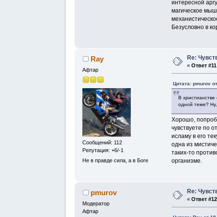
интересной аргу
магическое мыш
механистическо
Безусловно в к
Re: Чувст
Ray
«
Ответ #11
Афтар
Цитата: pmurov от
В христианстве 
одной теме? Ну,
Хорошо, попроб
чувствуете по 
исламу в его те
Сообщений: 112
одна из мистиче
Репутация: +6/-1
таких-то против
Не в правде сила, а в Боге
организме.
Re: Чувст
pmurov
«
Ответ #12
Модератор
Афтар