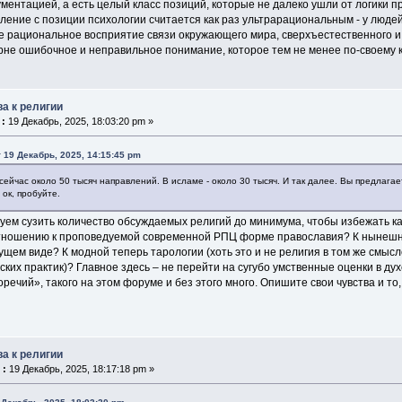
ментацией, а есть целый класс позиций, которые не далеко ушли от логики п
ление с позиции психологии считается как раз ультрарациональным - у люд
е рациональное восприятие связи окружающего мира, сверхъестественного и
орне ошибочное и неправильное понимание, которое тем не менее по-своему 
ва к религии
 :
19 Декабрь, 2025, 18:03:20 pm »
 19 Декабрь, 2025, 14:15:45 pm
сейчас около 50 тысяч направлений. В исламе - около 30 тысяч. И так далее. Вы предлагае
 ок, пробуйте.
уем сузить количество обсуждаемых религий до минимума, чтобы избежать ка
отношению к проповедуемой современной РПЦ форме православия? К нынешн
кущем виде? К модной теперь тарологии (хоть это и не религия в том же смысл
ских практик)? Главное здесь ‒ не перейти на сугубо умственные оценки в ду
оречий», такого на этом форуме и без этого много. Опишите свои чувства и т
ва к религии
 :
19 Декабрь, 2025, 18:17:18 pm »