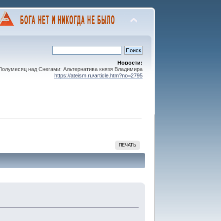
Новости:
олумесяц над Снегами: Альтернатива князя Владимира
https://ateism.ru/article.htm?no=2795
ПЕЧАТЬ