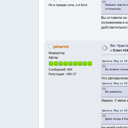
Не в правде сила, а в Боге
Никаких чувств 
отношение.
Вы оставили на
положениям и и
действительнос
Re: Чувст
pmurov
«
Ответ #14
Модератор
Афтар
Цитата: Ray от 19
Во всяком случа
Сообщений: 694
Репутация: +66/-27
Что автоматичес
Цитата: Ray от 19
Вы уверены
Уверен. У меня 
Цитата: Ray от 19
Даже когда в К
На моей работе 