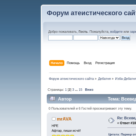
Форум атеистического сай
Добро пожаловать,
Гость
. Пожалуйста,
войдите
или
зар
Начало
Помощь
Вход
Регистрация
Форум атеистического сайта
»
Дебатня
»
Изба-Дебатня
Страницы:
1
[
2
]
3
...
15
Вниз
Автор
Тема: Всеве
0 Пользователей и 6 Гостей просматривают эту тему.
Re: Всев
mrAVA
«
Ответ #10
НРЕ
Афтар, пиши исчё!
Цитата: Паркер от