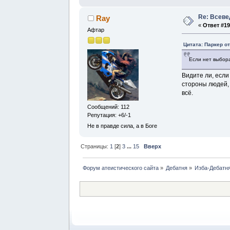
Re: Всев
Ray
«
Ответ #19
Афтар
Цитата: Паркер от
Если нет выбора
Видите ли, если
стороны людей, 
всё.
Сообщений: 112
Репутация: +6/-1
Не в правде сила, а в Боге
Страницы:
1
[
2
]
3
...
15
Вверх
Форум атеистического сайта
»
Дебатня
»
Изба-Дебатня