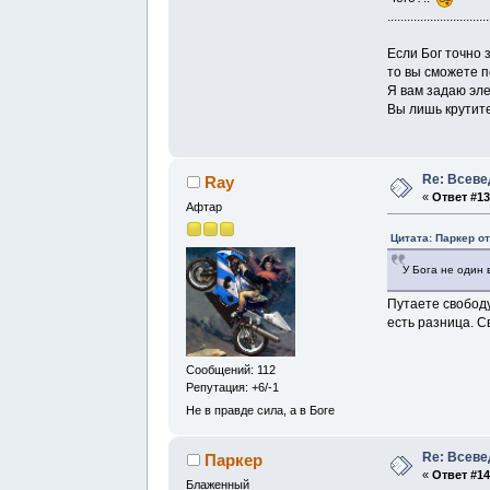
...............................
Если Бог точно 
то вы сможете п
Я вам задаю эле
Вы лишь крутите
Re: Всев
Ray
«
Ответ #13
Афтар
Цитата: Паркер от
У Бога не один 
Путаете свободу
есть разница. 
Сообщений: 112
Репутация: +6/-1
Не в правде сила, а в Боге
Re: Всев
Паркер
«
Ответ #14
Блаженный