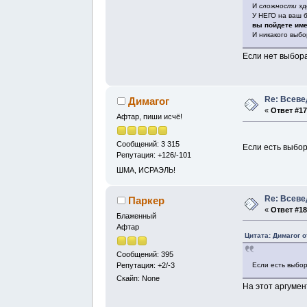
И
сложности
зде
У НЕГО на ваш 
вы пойдете им
И никакого выбо
Если нет выбора
Re: Всев
Димагог
«
Ответ #17
Афтар, пиши исчё!
Сообщений: 3 315
Если есть выбор
Репутация: +126/-101
ШМА, ИСРАЭЛЬ!
Re: Всев
Паркер
«
Ответ #18
Блаженный
Афтар
Цитата: Димагог о
Сообщений: 395
Если есть выбор
Репутация: +2/-3
Скайп: None
На этот аргумен