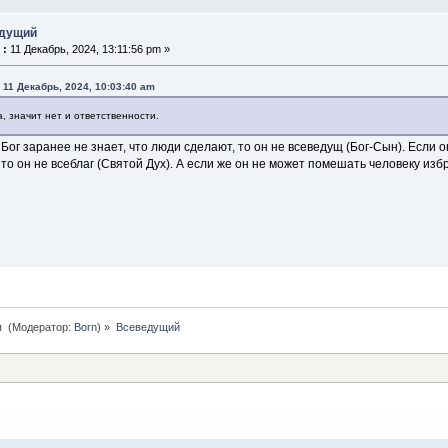
едущий
 :
11 Декабрь, 2024, 13:11:56 pm »
 11 Декабрь, 2024, 10:03:40 am
, значит нет и ответственности.
 Бог заранее не знает, что люди сделают, то он не всеведущ (Бог-Сын). Если
то он не всеблаг (Святой Дух). А если же он не может помешать человеку избра
 
(Модератор:
Born
) »
Всеведущий