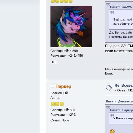
Цитата: mrAVA 
Ещё раз: всё 
загробного с
Да. Бог создаёт
Поэтому, Вы сам
Ещё раз: ЗАЧЕМ 
если может этог
Сообщений: 4 599
Репутация: +246/-456
НГЕ
Меня никогда не о
Бога.
Re: Всев
Паркер
«
Ответ #11
Блаженный
Афтар
Цитата: Димагог о
Сообщений: 395
Цитата: Паркер
Репутация: +2/-3
У Бога не од
Скайп: None