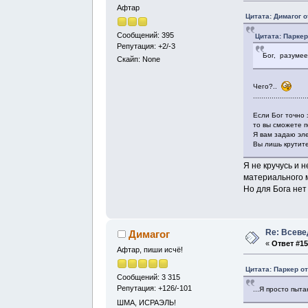
Афтар
Цитата: Димагог о
Сообщений: 395
Цитата: Паркер
Репутация: +2/-3
Бог, разумее
Скайп: None
Чего?..
..........................
Если Бог точно 
то вы сможете п
Я вам задаю эл
Вы лишь крутите
Я не кручусь и 
материального 
Но для Бога нет
Re: Всев
Димагог
«
Ответ #15
Афтар, пиши исчё!
Цитата: Паркер от
Сообщений: 3 315
Репутация: +126/-101
...Я просто пыт
ШМА, ИСРАЭЛЬ!