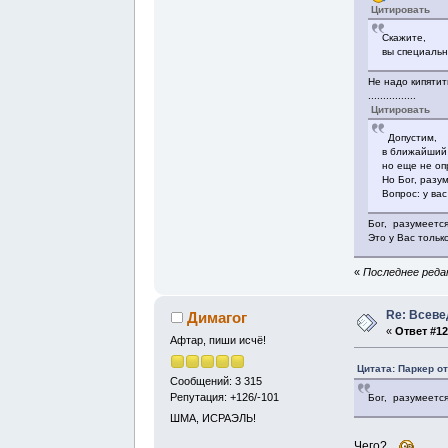
Цитировать
Скажите,
вы специальн
Не надо кипятит
................
Цитировать
Допустим,
в ближайший 
но еще не оп
Но Бог, разум
Вопрос: у ва
Бог, разумеется
Это у Вас тольк
«
Последнее редак
Re: Всев
Димагог
«
Ответ #12
Афтар, пиши исчё!
Цитата: Паркер от
Сообщений: 3 315
Репутация: +126/-101
Бог, разумеется
ШМА, ИСРАЭЛЬ!
Чего?..