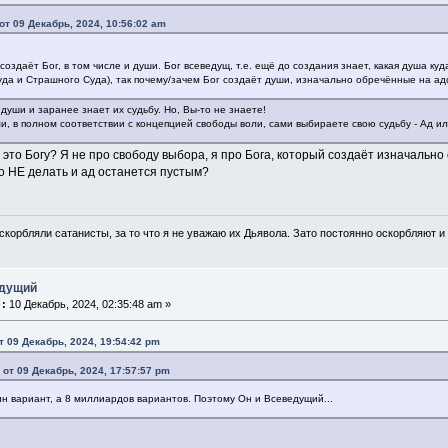
от 09 Декабрь, 2024, 10:56:02 am
создаёт Бог, в том числе и души. Бог всеведущ, т.е. ещё до создания знает, какая душа ку
уда и Страшного Суда), так почему/зачем Бог создаёт души, изначально обречённые на ад
 души и заранее знает их судьбу. Но, Вы-то не знаете!
и, в полном соответствии с концепцией свободы воли, сами выбираете свою судьбу - Ад ил
это Богу? Я не про свободу выбора, я про Бога, который создаёт изначально
о НЕ делать и ад останется пустым?
скорбляли сатанисты, за то что я не уважаю их Дьявола. Зато постоянно оскорбляют и 
едущий
 :
10 Декабрь, 2024, 02:35:48 am »
т 09 Декабрь, 2024, 19:54:42 pm
 от 09 Декабрь, 2024, 17:57:57 pm
ин вариант, а 8 миллиардов вариантов. Поэтому Он и Всеведущий...