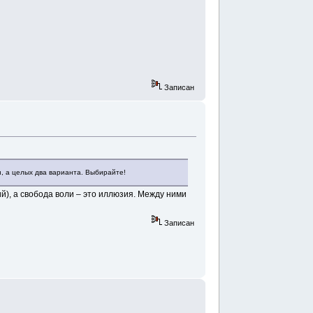
Записан
, а целых два варианта. Выбирайте!
й), а свобода воли ‒ это иллюзия. Между ними
Записан