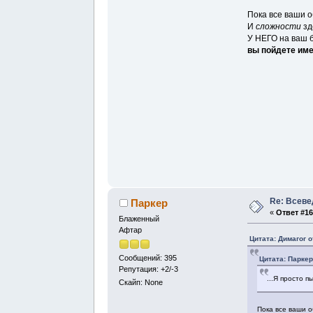
Пока все ваши о
И
сложности
зде
У НЕГО на ваш 
вы пойдете им
Re: Всев
Паркер
«
Ответ #16
Блаженный
Афтар
Цитата: Димагог о
Сообщений: 395
Цитата: Паркер
Репутация: +2/-3
...Я просто 
Скайп: None
Пока все ваши о