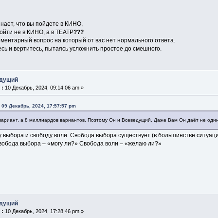
знает, что вы пойдете в КИНО,
ойти не в КИНО, а в ТЕАТР
?
??
ментарный вопрос на который от вас нет нормального ответа.
сь и вертитесь, пытаясь усложнить простое до смешного.
едущий
 :
10 Декабрь, 2024, 09:14:06 am »
 09 Декабрь, 2024, 17:57:57 pm
вариант, а 8 миллиардов вариантов. Поэтому Он и Всеведущий. Даже Вам Он даёт не один
 выбора и свободу воли. Свобода выбора существует (в большинстве ситуаци
Свобода выбора ‒ «могу ли?» Свобода воли ‒ «желаю ли?»
едущий
 :
10 Декабрь, 2024, 17:28:46 pm »