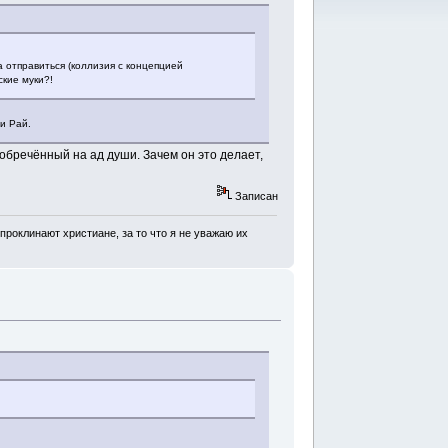
да отправиться (коллизия с концепцией
ские муки?!
и Рай.
 обречённый на ад души. Зачем он это делает,
Записан
проклинают христиане, за то что я не уважаю их