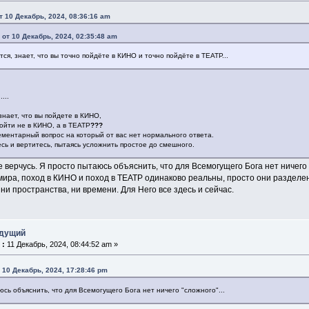
т 10 Декабрь, 2024, 08:36:16 am
 от 10 Декабрь, 2024, 02:35:48 am
тся, знает, что вы точно пойдёте в КИНО и точно пойдёте в ТЕАТР...
.....
знает, что вы пойдете в КИНО,
ойти не в КИНО, а в ТЕАТР
?
??
ементарный вопрос на который от вас нет нормального ответа.
сь и вертитесь, пытаясь усложнить простое до смешного.
не верчусь. Я просто пытаюсь объяснить, что для Всемогущего Бога нет ничего
мира, поход в КИНО и поход в ТЕАТР одинаково реальны, просто они разделе
 ни пространства, ни времени. Для Него все здесь и сейчас.
едущий
 :
11 Декабрь, 2024, 08:44:52 am »
 10 Декабрь, 2024, 17:28:46 pm
аюсь объяснить, что для Всемогущего Бога нет ничего "сложного"...