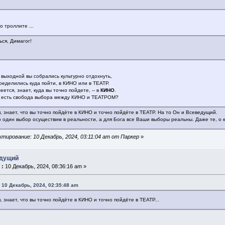
о троллите ...
ься, Димагог!
выходной вы собрались культурно отдохнуть,
ределились куда пойти, в КИНО или в ТЕАТР.
еется, знает, куда вы точно пойдете, -- в
КИНО
.
с есть свобода выбора между КИНО и ТЕАТРОМ?
, знает, что вы точно пойдёте в КИНО и точно пойдёте в ТЕАТР. На то Он и Всеведущий.
о один выбор осуществим в реальности, а для Бога все Ваши выборы реальны. Даже те, о
тирование: 10 Декабрь, 2024, 03:11:04 am от Паркер
»
едущий
 :
10 Декабрь, 2024, 08:36:16 am »
 10 Декабрь, 2024, 02:35:48 am
, знает, что вы точно пойдёте в КИНО и точно пойдёте в ТЕАТР...