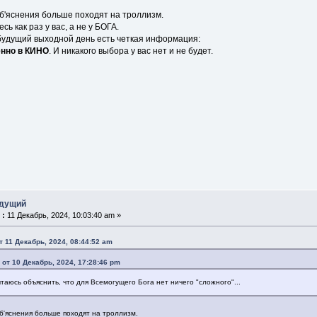
б'яснения больше походят на троллизм.
сь как раз у вас, а не у БОГА.
будущий выходной день есть четкая информация:
енно в КИНО
. И никакого выбора у вас нет и не будет.
едущий
 :
11 Декабрь, 2024, 10:03:40 am »
т 11 Декабрь, 2024, 08:44:52 am
 от 10 Декабрь, 2024, 17:28:46 pm
пытаюсь объяснить, что для Всемогущего Бога нет ничего "сложного"...
б'яснения больше походят на троллизм.