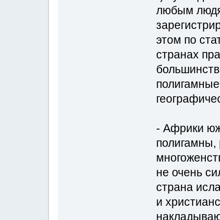
любым людя
зарегистри
этом по ста
странах пра
большинстве
полигамные
географичес
- Африки ю
полигамны,
многоженств
не очень си
страна исла
и христианс
накладываю