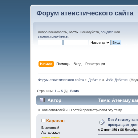
Форум атеистического сайта
Добро пожаловать,
Гость
. Пожалуйста,
войдите
или
зарегистрируйтесь
.
Начало
Помощь
Вход
Регистрация
Форум атеистического сайта
»
Дебатня
»
Изба-Дебатня 
(Мод
Страницы:
1
...
5
[
6
]
Вниз
Автор
Тема: Атеизму ка
(Прочитано 59427 раз)
0 Пользователей и 2 Гостей просматривают эту тему.
Re: Атеизму кап
Караван
прекращает дея
Блаженный
«
Ответ #50 :
06 Декабрь,
Афтар жжот