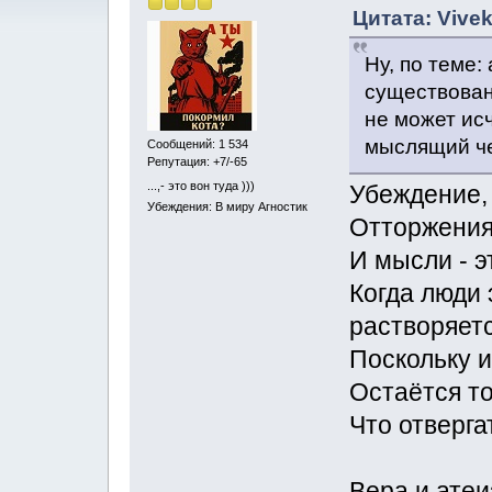
Цитата: Vivek
Ну, по теме:
существован
не может исч
мыслящий че
Сообщений: 1 534
Репутация: +7/-65
...,- это вон туда )))
Убеждение, 
Убеждения: В миру Агностик
Отторжения 
И мысли - э
Когда люди
растворяетс
Поскольку и
Остаётся то
Что отверга
Вера и атеи