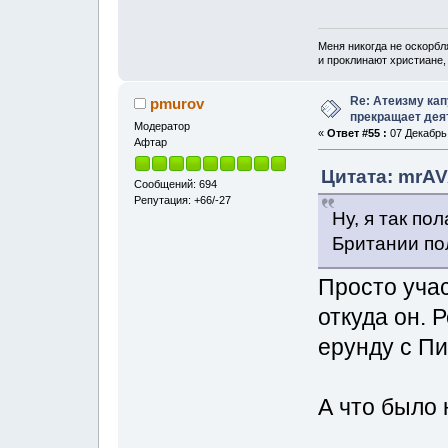
Меня никогда не оскорбл
и проклинают христиане, 
Re: Атеизму кап
pmurov
прекращает дея
Модератор
«
Ответ #55 :
07 Декабрь,
Афтар
Цитата: mrAV
Сообщений: 694
Репутация: +66/-27
Ну, я так по
Британии по
Просто учас
откуда он. 
ерунду с Пи
А что было 