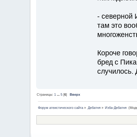
- северной 
там это воо
многоженст
Короче гово
бред с Пика
случилось. 
Страницы:
1
...
5
[
6
]
Вверх
Форум атеистического сайта
»
Дебатня
»
Изба-Дебатня 
(Мод