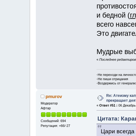
противосто
и бедной (
г
всего навсег
Это двигате
Мудрые выб
«
Последнее редактирова
-Не переходи на личност
-Не пиши отрицания
-Воздержись от генерали
Re: Атеизму кап
pmurov
прекращает дея
Модератор
«
Ответ #51 :
06 Декабрь,
Афтар
Цитата: Кара
Сообщений: 694
Репутация: +66/-27
Цари всегда