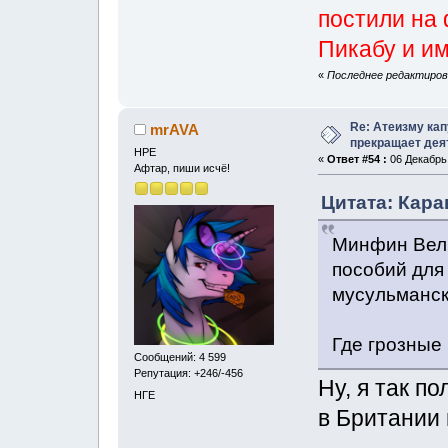
постили на 
Пикабу и и
«
Последнее редактирова
Re: Атеизму кап
mrAVA
прекращает дея
НРЕ
«
Ответ #54 :
06 Декабрь,
Афтар, пиши исчё!
Цитата: Кара
Минфин Вели
пособий для 
мусульманск
Где грозные
Сообщений: 4 599
Репутация: +246/-456
Ну, я так п
НГЕ
в Британии 