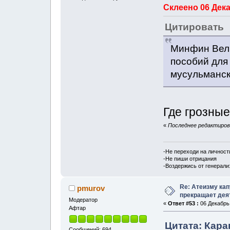
Склеено 06 Дека
Цитировать
Минфин Вели
пособий для 
мусульманск
Где грозны
«
Последнее редактирова
-Не переходи на личност
-Не пиши отрицания
-Воздержись от генерали
Re: Атеизму кап
pmurov
прекращает дея
Модератор
«
Ответ #53 :
06 Декабрь,
Афтар
Цитата: Кара
Сообщений: 694