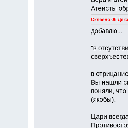
Атеисты обр
Склеено 06 Дека
добавлю...
"в отсутств
сверхъесте
в отрицание
Вы нашли сп
поняли, что
(якобы).
Цари всегда
Противостоя