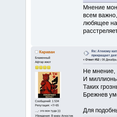
Мнение мон
всем важно,
любящее на
расстреляет
Re: Атеизму кап
Караван
прекращает дея
Блаженный
«
Ответ #52 :
06 Декабрь,
Афтар жжот
Не мнение,
И миллионы 
Таких грозн
Брежнев ум
Сообщений: 1 534
Репутация: +7/-65
Для подобн
...,- это вон туда )))
Убеждения: В миру Агностик