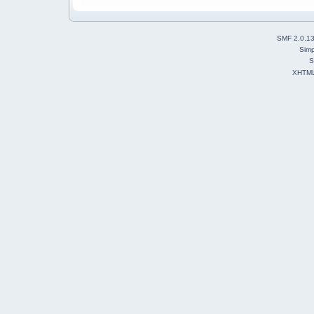
SMF 2.0.1
Simp
S
XHTM