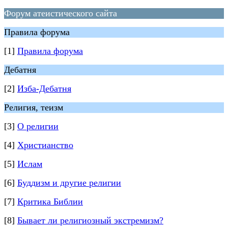
Форум атеистического сайта
Правила форума
[1]
Правила форума
Дебатня
[2]
Изба-Дебатня
Религия, теизм
[3]
О религии
[4]
Христианство
[5]
Ислам
[6]
Буддизм и другие религии
[7]
Критика Библии
[8]
Бывает ли религиозный экстремизм?