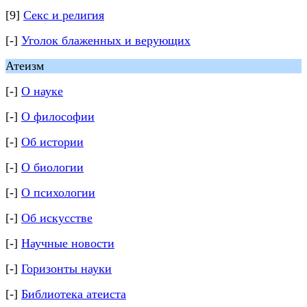
[9]
Секс и религия
[-]
Уголок блаженных и верующих
Атеизм
[-]
О науке
[-]
О философии
[-]
Об истории
[-]
О биологии
[-]
О психологии
[-]
Об искусстве
[-]
Научные новости
[-]
Горизонты науки
[-]
Библиотека атеиста