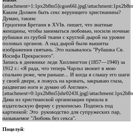
[attachment=1:1px2b8m5]cgon66l.jpg[/attachment:1px2b8m
Каким Должен быть секс верующего христианина?
Думаю, таким:
Герцогиня Бретани в XVIв. пишет, что знатные
женщины, чтобы заниматься любовью, носили ночные
рубашки из грубой ткани с круглой дырой на уровне
половых органов. А над дырой были вышиты
изображения святынь. Это называлось "Рубашка Св.
Иосифа Прекрасного".
Запись в дневнике леди Хиллингтон (1857—1940) за
1912 г.: «Я рада, что теперь Чарльз звонит в мою
спальню реже, чем раньше... И когда я слышу его шаги
у своей двери, я ложусь на кровать, закрываю глаза,
раздвигаю ноги и думаю об Англии».
[attachment=0:1px2b8m5]shr0243l.jpg[/attachment:1px2b8
Дама из христианской организации пришла в
издательскую фирму с рукописью. Подпись под
картинкой: Это руководство для супружеских пар,
называемое "Любовь без секса".
Поцелуй
: