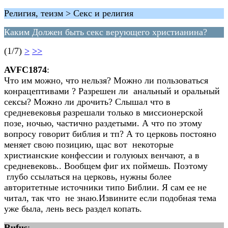
Религия, теизм > Секс и религия
Каким Должен быть секс верующего христианина?
(1/7)
>
>>
AVFC1874
:
Что им можно, что нельзя? Можно ли пользоваться
конрацептивами ? Разрешен ли анальный и оральный
сексы? Можно ли дрочить? Слышал что в
средневековья разрешали только в миссионерской
позе, ночью, частично раздетыми. А что по этому
вопросу говорит библия и тп? А то церковь постояно
меняет свою позицию, щас вот некоторые
христианские конфессии и голуюых венчают, а в
средневековь.. Вообщем фиг их поймешь. Поэтому
глубо ссылаться на церковь, нужны более
авторитетные источники типо Библии. Я сам ее не
читал, так что не знаю.Извините если подобная тема
уже была, лень весь раздел копать.
Rufus
: