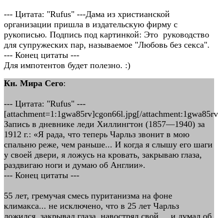
--- Цитата: "Rufus" ---Дама из христианской
организации пришла в издательскую фирму с
рукописью. Подпись под картинкой: Это руководство
для супружеских пар, называемое "Любовь без секса".
--- Конец цитаты ---
Для импотентов будет полезно. :)
Кн. Мира Сего
:
--- Цитата: "Rufus" ---
[attachment=1:1gwa85rv]cgon66l.jpg[/attachment:1gwa85rv
Запись в дневнике леди Хиллингтон (1857—1940) за
1912 г.: «Я рада, что теперь Чарльз звонит в мою
спальню реже, чем раньше... И когда я слышу его шаги
у своей двери, я ложусь на кровать, закрываю глаза,
раздвигаю ноги и думаю об Англии».
--- Конец цитаты ---
55 лет, гремучая смесь пуританизма на фоне
климакса... не исключено, что в 25 лет Чарльз
ложился, закрывал глаза, навострял свой ... и думал об