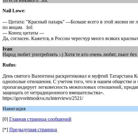
То есть никакого. :lol:
Nail Lowe
:
--- Цитата: "Красный пахарь" ---Больше всего в этой жизни н
по яицам. :lol:
--- Конец цитаты ---
Да, согласен. Кажется, в России чересчур много всяких красны
Ivan
:
Народ любит употреблять :-) Хотя те кто очень любят, пьют без 
Rufus
:
День святого Валентина раскритиковал и муфтий Татарстана К
однополые отношения. С учетом того, что в нашем обществе и б
пропагандирует легковесность межполовых отношений, придав
защищать от нетрадиционного вмешательства».
https://govoritmoskva.ru/interviews/2521/
Навигация
[0]
Главная страница сообщений
[*]
Предыдущая страница