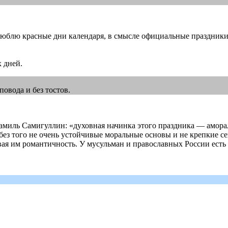
е люблю красные дни календаря, в смысле официальные праздник
х дней.
повода и без тостов.
амиль Самигуллин: «духовная начинка этого праздника — амора
ез того не очень устойчивые моральные основы и не крепкие сем
ая им романтичность. У мусульман и православных России есть