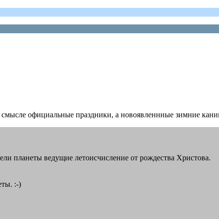
 смысле официальные праздники, а новоявленнные зимние канику
 жители планеты ведущие летоисчисление от рождества Христова.
ты. :-)