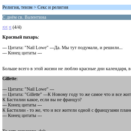
Религия, теизм > Секс и религия
С днём св. Валентина
<<
<
(4/4)
Красный пахарь
:
--- Цитата: "Nail Lowe" ---Да. Мы тут подумали, и решили...
--- Конец цитаты ---
Больше всего в этой жизни не люблю красные дни календаря, в
Gillette
:
--- Цитата: "Nail Lowe" ---
--- Цитата: "Gillette" ---К Новому году то же самое что и все
К Бастилии какое, если вы не француз?
--- Конец цитаты ---
К Бастилии - то же, что и все жители одной с французами плане
--- Конец цитаты ---