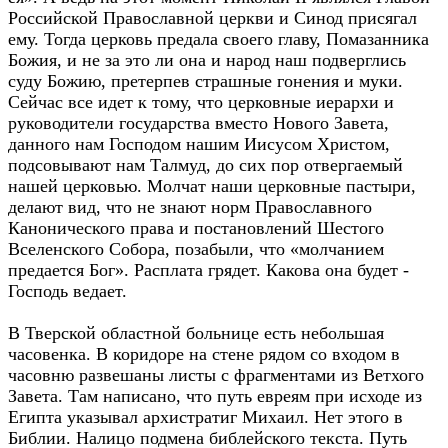
Российской Православной церкви и Синод присягал
ему. Тогда церковь предала своего главу, Помазанника
Божия, и не за это ли она и народ наш подверглись
суду Божию, претерпев страшные гонения и муки.
Сейчас все идет к тому, что церковные иерархи и
руководители государства вместо Нового Завета,
данного нам Господом нашим Иисусом Христом,
подсовывают нам Талмуд, до сих пор отвергаемый
нашей церковью. Молчат наши церковные пастыри,
делают вид, что не знают норм Православного
Канонического права и постановлений Шестого
Вселенского Собора, позабыли, что «молчанием
предается Бог». Расплата грядет. Какова она будет -
Господь ведает.
В Тверской областной больнице есть небольшая
часовенка. В коридоре на стене рядом со входом в
часовню развешаны листы с фрагментами из Ветхого
Завета. Там написано, что путь евреям при исходе из
Египта указывал архистратиг Михаил. Нет этого в
Библии. Налицо подмена библейского текста. Путь