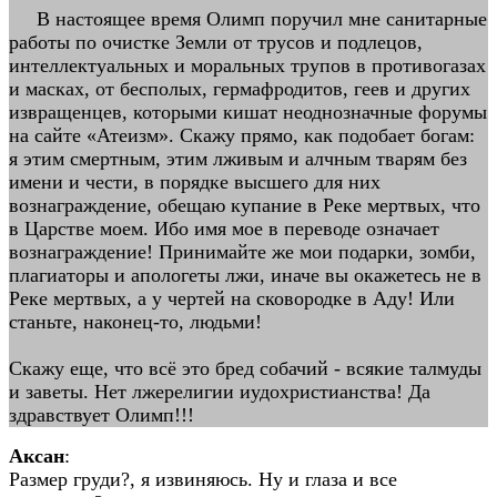
В настоящее время Олимп поручил мне санитарные
работы по очистке Земли от трусов и подлецов,
интеллектуальных и моральных трупов в противогазах
и масках, от бесполых, гермафродитов, геев и других
извращенцев, которыми кишат неоднозначные форумы
на сайте «Атеизм». Скажу прямо, как подобает богам:
я этим смертным, этим лживым и алчным тварям без
имени и чести, в порядке высшего для них
вознаграждение, обещаю купание в Реке мертвых, что
в Царстве моем. Ибо имя мое в переводе означает
вознаграждение! Принимайте же мои подарки, зомби,
плагиаторы и апологеты лжи, иначе вы окажетесь не в
Реке мертвых, а у чертей на сковородке в Аду! Или
станьте, наконец-то, людьми!
Скажу еще, что всё это бред собачий - всякие талмуды
и заветы. Нет лжерелигии иудохристианства! Да
здравствует Олимп!!!
Аксан
:
Размер груди?, я извиняюсь. Ну и глаза и все