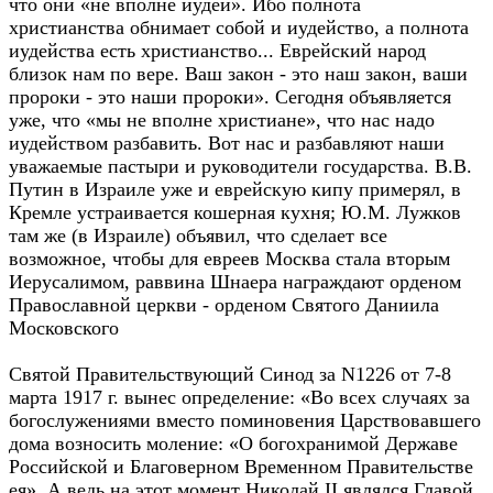
что они «не вполне иудеи». Ибо полнота
христианства обнимает собой и иудейство, а полнота
иудейства есть христианство... Еврейский народ
близок нам по вере. Ваш закон - это наш закон, ваши
пророки - это наши пророки». Сегодня объявляется
уже, что «мы не вполне христиане», что нас надо
иудейством разбавить. Вот нас и разбавляют наши
уважаемые пастыри и руководители государства. В.В.
Путин в Израиле уже и еврейскую кипу примерял, в
Кремле устраивается кошерная кухня; Ю.М. Лужков
там же (в Израиле) объявил, что сделает все
возможное, чтобы для евреев Москва стала вторым
Иерусалимом, раввина Шнаера награждают орденом
Православной церкви - орденом Святого Даниила
Московского
Святой Правительствующий Синод за N1226 от 7-8
марта 1917 г. вынес определение: «Во всех случаях за
богослужениями вместо поминовения Царствовавшего
дома возносить моление: «О богохранимой Державе
Российской и Благоверном Временном Правительстве
ея». А ведь на этот момент Николай II являлся Главой