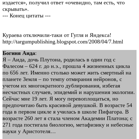
издается», получил ответ «очевидно, там есть, что
скрывать».
--- Конец цитаты ---
Кураева отключили-таки от Гугля и Яндекса!
http://targumpublishing.blogspot.com/2008/04/7.html
Богиня Аида
:
Я – Аида, дочь Плутона, родилась в один год с
Фалесом – 624 г. до н.э., прошла 4 жизненных цикла
по 656 лет. Именно столько может жить смертный на
планете Земля – по темпу отмирания нейронов, с
учетом их многократного дублирования, избегая
несчастных случаев, эпидемий и нарушения экологии.
Сейчас мне 19 лет. Я могу перевоплощаться, но
предпочитаю быть красивой девушкой. В возрасте 54
года в первом цикле я училась в школе Пифагора. В
возрасте 260 лет я стала членом Академии Платона; с
271 года постигала биологию, метафизику и небесные
науки у Аристотеля…