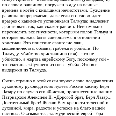
по словам раввинов, погружен в аду на вечные
времена в котёл с кипящими нечистотами. Суждение
раввина непререкаемо, даже если его слово идет
вразрез с какими-то установками Талмуда; надлежит
действовать так, как скажет раввин. Невозможно
перечислить все гнусности, которыми полон Талмуд и
которые должны быть совершаемы в отношении
христиан. Это поистине евангелие лжи,
мошенничества, обмана, грабежа и убийств. По
Талмуду, убийство христианина (гоя) - это не
убийство, а жертва еврейскому Богу, поскольку гой -
это скотина. «Лучшего из гоев - убей». Это все
выдержки из Талмуда.
Очень странно в этой связи звучат слова поздравления
духовному руководителю иудеев России хасиду Берл
Лазару по случаю его 40-летия, произнесенные нашим
Патриархом Алексием II. «Дорогой брат, Берл Лазар...
Досточтимый брат! Желаю Вам крепости телесной и
духовной, мира, радости и успехов на благо вашей
паствы». Оказывается, талмудический еврей - брат