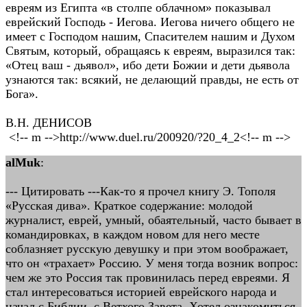
евреям из Египта «в столпе облачном» показывал
еврейский Господь - Иегова. Иегова ничего общего не
имеет с Господом нашим, Спасителем нашим и Духом
Святым, который, обращаясь к евреям, выразился так:
«Отец ваш - дьявол», ибо дети Божии и дети дьявола
узнаются так: всякий, не делающий правды, не есть от
Бога».
В.Н. ДЕНИСОВ
<!-- m -->http://www.duel.ru/200920/?20_4_2<!-- m -->
alMuk
:
--- Цитировать ---Как-то я прочел книгу Э. Тополя
«Русская дива». Краткое содержание: молодой
журналист, еврей, умный, обаятельный, часто бывает в
командировках, в каждом новом для него месте
соблазняет русскую девушку и при этом воображает,
что он «трахает» Россию. У меня тогда возник вопрос:
чем же это Россия так провинилась перед евреями. Я
стал интересоваться историей еврейского народа и
начал с Библии, с Ветхого Завета. Хотел ознакомиться