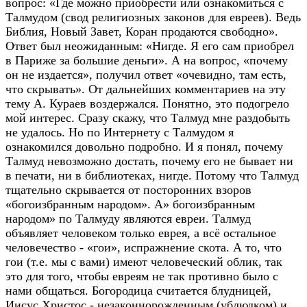
вопрос: «Где можно приобрести или ознакомиться с
Талмудом (свод религиозных законов для евреев). Ведь
Библия, Новый Завет, Коран продаются свободно».
Ответ был неожиданным: «Нигде. Я его сам приобрел
в Париже за большие деньги». А на вопрос, «почему
он не издается», получил ответ «очевидно, там есть,
что скрывать». От дальнейших комментариев на эту
тему А. Кураев воздержался. Понятно, это подогрело
мой интерес. Сразу скажу, что Талмуд мне раздобыть
не удалось. Но по Интернету с Талмудом я
ознакомился довольно подробно. И я понял, почему
Талмуд невозможно достать, почему его не бывает ни
в печати, ни в библиотеках, нигде. Потому что Талмуд
тщательно скрывается от посторонних взоров
«богоизбранным народом». А» богоизбранным
народом» по Талмуду являются евреи. Талмуд
объявляет человеком только еврея, а всё остальное
человечество - «гои», испражнение скота. А то, что
гои (т.е. мы с вами) имеют человеческий облик, так
это для того, чтобы евреям не так противно было с
нами общаться. Богородица считается блудницей,
Иисус Христос - незаконнорожденным (ублюдком) и,