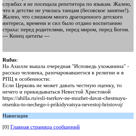
службах я не посещала репетитора по языкам. Жалею,
что в детстве не училась танцам (бесовское занятие!).
Жалею, что слишком много драгоценного детского
интереса, времени и сил было отдано воспитанию
страха: перед родителями, перед миром, перед Богом.
--- Конец цитаты ---
Rufus
:
На Ахилле вышла очередная "Исповедь ухожанина" -
рассказ человека, разочаровавшегося в религии и в
РПЦ в особенности:
Если Церковь не может давать честную оценку, то
нечего и прикидываться Невестой Христовой
https://ahilla.ru/esli-tserkov-ne-mozhet-davat-chestnuyu-
otsenku-to-nechego-i-prikidyvatsya-nevestoj-hristovoj/
Навигация
[0]
Главная страница сообщений