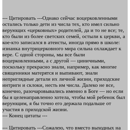
--- Цитировать ---Однако сейчас воцерковленными
остались только дети из числа тех, кто имел сильно
верующих «церковных» родителей, да и то не все; те,
кто были из более светских семей, остыли к церкви, а
кое-кто записался в атеисты, иногда прямо в школе:
изнанка внутрицерковного мира сильна охлаждает к
вере. С одной стороны, мы все были
воцерковленными, а с другой — циничными,
поскольку прекрасно знали, например, как многие
священники матерятся и выпивают, знали
неприглядные детали их личной жизни, приходские
интриги и склоки, несть им числа. Далеко не все,
конечно, разочаровывались именно в Боге — но если
бы я целенаправленно хотела, чтобы мой ребенок был
верующим, я бы точно его держала подальше от
участия в приходской жизни.
--- Конец цитаты ---
--- Цитировать ---Сожалею, что вместо выходных на